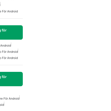
d
e För Android
 för
 Android
 För Android
o För Android
 för
e För Android
oid