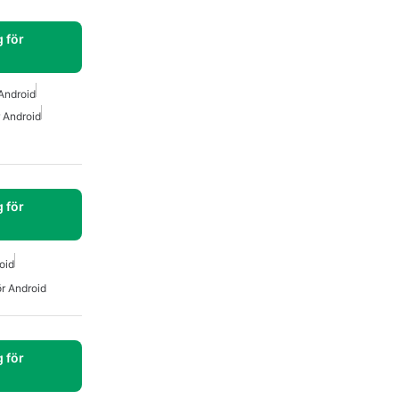
 för
Android
 Android
 för
oid
ör Android
 för