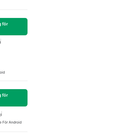
 för
d
oid
 för
d
e För Android