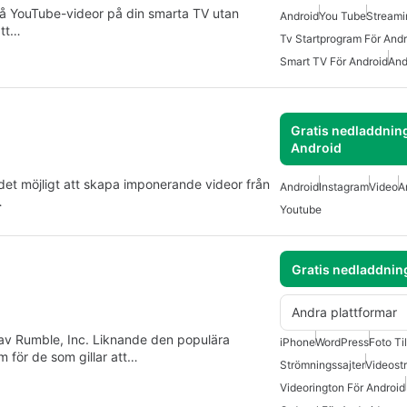
 på YouTube-videor på din smarta TV utan
Android
You Tube
Streami
att…
Tv Startprogram För Andr
Smart TV För Android
And
Gratis nedladdning
Android
r det möjligt att skapa imponerande videor från
Android
Instagram
Video
A
…
Youtube
Gratis nedladdnin
Andra plattformar
 av Rumble, Inc. Liknande den populära
iPhone
WordPress
Foto Ti
 för de som gillar att…
Strömningssajter
Videost
Videorington För Android