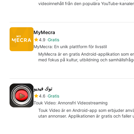
videoinnehåll från den populära YouTube-kanal
MyMecra
4.9
Gratis
MyMecra: En unik plattform för livsstil
MyMecra är en gratis Android-applikation som erbj
med fokus på kultur, utbildning och samhällsfråg
توك فيديو
4.6
Gratis
Touk Video: Annonsfri Videostreaming
Touk Video är en Android-app som erbjuder anvä
utan annonser. Applikationen är gratis och faller u