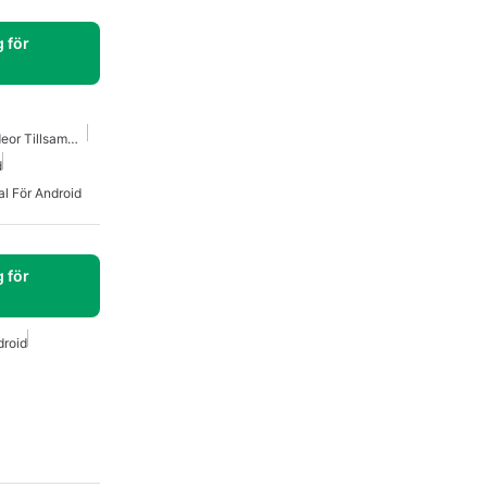
 för
Appar För Att Titta På Videor Tillsammans I Realtid
d
al För Android
 för
droid