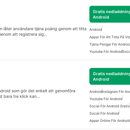
Gratis nedladdning
Android
låter användare tjäna poäng genom att titta
Android
Genom att registrera sig…
Tjäna Pengar För Androi
Youtube För Android
Soci
Gratis nedladdning
Android
Android som gör det enkelt att genomföra
Android
Instagram För An
ed bara tre klick kan…
Youtube För Android
Social För Android Gratis
Social För Android
Appar Online För Android