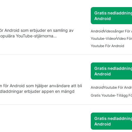
Gratis nedladdning
Android
för Android som erbjuder en samling av
Android
Videosånger För 
populära YouTube-stjärnorna…
Youtube-Videor
Video För
Youtube För Android
Gratis nedladdning
Android
n för Android som hjälper användare att bli
Android
Youtube För Andr
dladdningar erbjuder appen en mängd
Gratis Youtube-Tillägg F
Gratis nedladdning
Android