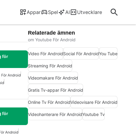
Appar
Spel
AI
Utvecklare
Relaterade ämnen
om Youtube För Android
Video För Android
Social För Android
You Tube
 för
Streaming För Android
 För Android
Videomakare För Android
oid
Gratis Tv-appar För Android
Online Tv För Android
Videovisare För Android
 för
Videohanterare För Android
Youtube Tv
För Android