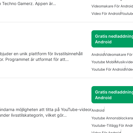
en Techno Gamerz. Appen är…
Videomakare För Androi
Video För Android
Youtub
Gratis nedladdning
Android
uder en unik plattform för livsstilsinnehåll
Android
Videomakare För
or. Programmet är utformat för att…
Youtube Mobil
Musikvideo
Youtube För Android
Vide
Gratis nedladdning
Android
ndarna möjligheten att titta på YouTube-videor
Android
nder livsstilskategorin, vilket gör…
Youtube Annonsblockerar
Youtube-Tillägg För Andr
Video För Android