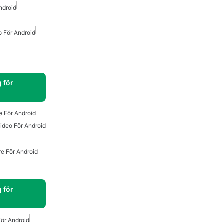
ndroid
o För Android
 för
e För Android
ideo För Android
e För Android
 för
För Android