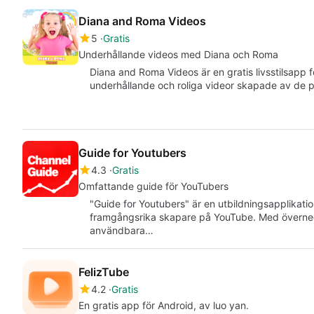
Diana and Roma Videos
5
Gratis
Underhållande videos med Diana och Roma
Diana and Roma Videos är en gratis livsstilsapp 
underhållande och roliga videor skapade av de 
Guide for Youtubers
4.3
Gratis
Omfattande guide för YouTubers
"Guide for Youtubers" är en utbildningsapplikatio
framgångsrika skapare på YouTube. Med överne
användbara…
FelizTube
4.2
Gratis
En gratis app för Android, av luo yan.