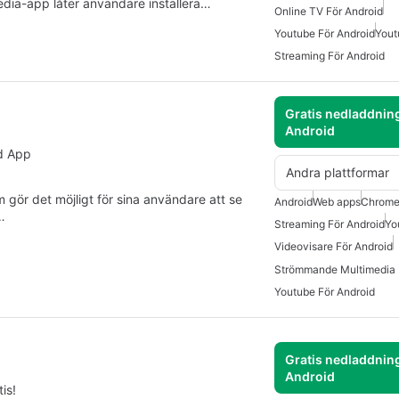
dia-app låter användare installera…
Online TV För Android
Youtube För Android
Yout
Streaming För Android
Gratis nedladdning
Android
d App
Andra plattformar
gör det möjligt för sina användare att se
Android
Web apps
Chrom
…
Streaming För Android
Yo
Videovisare För Android
Strömmande Multimedia 
Youtube För Android
Gratis nedladdning
Android
is!