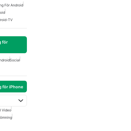
ng För Android
oid
roid-TV
 för
ndroid
Social
g för iPhone
ll Video
römning