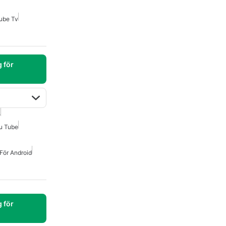
ube Tv
 för
e
u Tube
För Android
 för