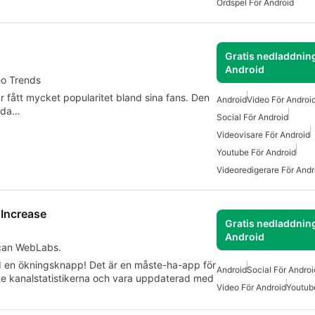
Ordspel För Android
Gratis nedladdning
Android
eo Trends
 fått mycket popularitet bland sina fans. Den
Android
Video För Androi
adda…
Social För Android
Videovisare För Android
Youtube För Android
Videoredigerare För Andr
 Increase
Gratis nedladdning
Android
lcan WebLabs.
d en ökningsknapp! Det är en måste-ha-app för
Android
Social För Androi
te kanalstatistikerna och vara uppdaterad med
Video För Android
Youtub