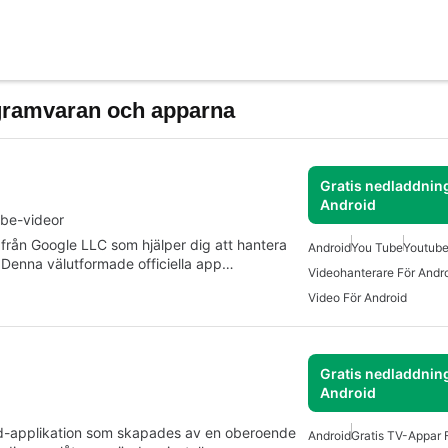
gramvaran och apparna
Gratis nedladdning
Android
ube-videor
 från Google LLC som hjälper dig att hantera
Android
You Tube
Youtube
Denna välutformade officiella app…
Videohanterare För Andr
Video För Android
Gratis nedladdning
Android
od-applikation som skapades av en oberoende
Android
Gratis TV-Appar 