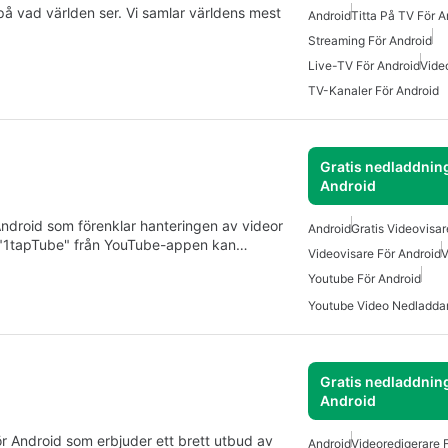
 på vad världen ser. Vi samlar världens mest
Android
Titta På TV För A
Streaming För Android
Live-TV För Android
Vide
TV-Kanaler För Android
Gratis nedladdning
Android
Android som förenklar hanteringen av videor
Android
Gratis Videovisar
n "1tapTube" från YouTube-appen kan…
Videovisare För Android
V
Youtube För Android
Youtube Video Nedladdar
Gratis nedladdning
Android
ör Android som erbjuder ett brett utbud av
Android
Videoredigerare 