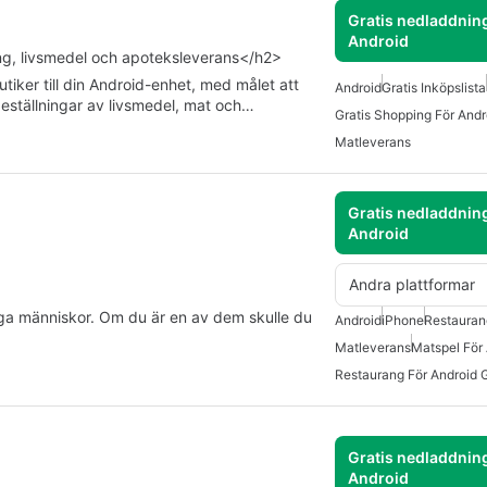
Gratis nedladdning
Android
g, livsmedel och apoteksleverans</h2>
tiker till din Android-enhet, med målet att
Android
Gratis Inköpslista
eställningar av livsmedel, mat och…
Gratis Shopping För Andr
Matleverans
Gratis nedladdning
Android
Andra plattformar
nga människor. Om du är en av dem skulle du
Android
iPhone
Restauran
Matleverans
Matspel För
Restaurang För Android G
Gratis nedladdning
Android