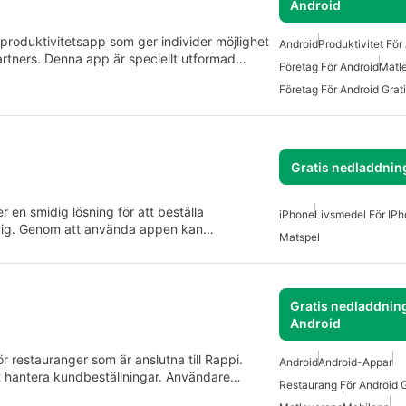
Android
produktivitetsapp som ger individer möjlighet
Android
Produktivitet För
artners. Denna app är speciellt utformad…
Företag För Android
Matl
Företag För Android Grat
Gratis nedladdnin
en smidig lösning för att beställa
iPhone
Livsmedel För IP
l dig. Genom att använda appen kan…
Matspel
Gratis nedladdning
Android
r restauranger som är anslutna till Rappi.
Android
Android-Appar
vt hantera kundbeställningar. Användare…
Restaurang För Android G