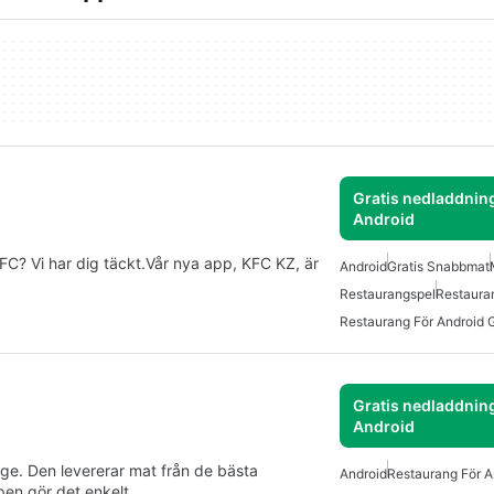
Gratis nedladdning
Android
FC? Vi har dig täckt.Vår nya app, KFC KZ, är
Android
Gratis Snabbmat
Restaurangspel
Restaura
Restaurang För Android G
Gratis nedladdning
Android
ige. Den levererar mat från de bästa
Android
Restaurang För A
pen gör det enkelt…