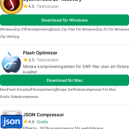
4.5
Testversion
Download för Windows
Windows
Zip-Fil
Filkomprimering
Gratis Zip-Filer För Windows
Zip-Fil För Windows
Zip-Verktyg
Flash Optimizer
3.5
Testversion
Minska komprimeringstiden för SWF-filer utan att förlora
kvalitet
Download för Mac
Mac
Flash Emulator
Filkomprimering
Skapa Swf
Videokompressor För Mac
Gratis Videokompressor
JSON Compressor
4.6
Gratis
Effektiv JSON-kompressor för webbläsare