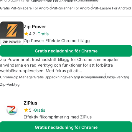
Android
Filkomprimering
Gratis Pdf-Konverterare För Android
Gratis Pdf-Skapare För Android
Pdf-Skanner För Android
Pdf-Läsare För Android
Zip Power
4.2
Gratis
Zip Power: Effektiv Chrome-tillägg
Gratis nedladdning för Chrome
Zip Power är ett kostnadsfritt tillägg för Chrome som erbjuder
användarna en rad verktyg och funktioner för att förbättra
webbläsarupplevelsen. Med fokus på att…
Chrome
Zip Manager
Gratis Uppackningsverktyg
Filkomprimering
Unzip-Verktyg
Zip-Verktyg
ZiPlus
5
Gratis
Effektiv filkomprimering med ZiPlus
Gratis nedladdning för Chrome