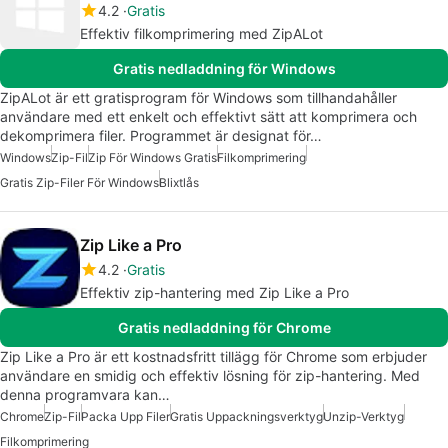
4.2
Gratis
Effektiv filkomprimering med ZipALot
Gratis nedladdning för Windows
ZipALot är ett gratisprogram för Windows som tillhandahåller
användare med ett enkelt och effektivt sätt att komprimera och
dekomprimera filer. Programmet är designat för…
Windows
Zip-Fil
Zip För Windows Gratis
Filkomprimering
Gratis Zip-Filer För Windows
Blixtlås
Zip Like a Pro
4.2
Gratis
Effektiv zip-hantering med Zip Like a Pro
Gratis nedladdning för Chrome
Zip Like a Pro är ett kostnadsfritt tillägg för Chrome som erbjuder
användare en smidig och effektiv lösning för zip-hantering. Med
denna programvara kan…
Chrome
Zip-Fil
Packa Upp Filer
Gratis Uppackningsverktyg
Unzip-Verktyg
Filkomprimering