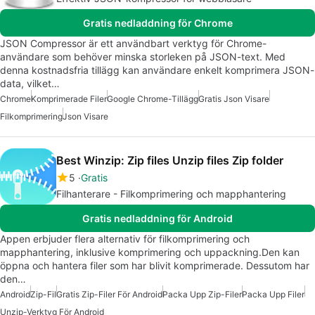
Gratis nedladdning för Chrome
JSON Compressor är ett användbart verktyg för Chrome-
användare som behöver minska storleken på JSON-text. Med
denna kostnadsfria tillägg kan användare enkelt komprimera JSON-
data, vilket…
Chrome
Komprimerade Filer
Google Chrome-Tillägg
Gratis Json Visare
Filkomprimering
Json Visare
Best Winzip: Zip files Unzip files Zip folder
5
Gratis
Filhanterare - Filkomprimering och mapphantering
Gratis nedladdning för Android
Appen erbjuder flera alternativ för filkomprimering och
mapphantering, inklusive komprimering och uppackning.Den kan
öppna och hantera filer som har blivit komprimerade. Dessutom har
den…
Android
Zip-Fil
Gratis Zip-Filer För Android
Packa Upp Zip-Filer
Packa Upp Filer
Unzip-Verktyg För Android