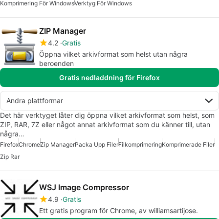
Komprimering För Windows
Verktyg För Windows
ZIP Manager
4.2
Gratis
Öppna vilket arkivformat som helst utan några
beroenden
Gratis nedladdning för Firefox
Andra plattformar
Det här verktyget låter dig öppna vilket arkivformat som helst, som
ZIP, RAR, 7Z eller något annat arkivformat som du känner till, utan
några…
Firefox
Chrome
Zip Manager
Packa Upp Filer
Filkomprimering
Komprimerade Filer
Zip Rar
WSJ Image Compressor
4.9
Gratis
Ett gratis program för Chrome, av williamsartijose.