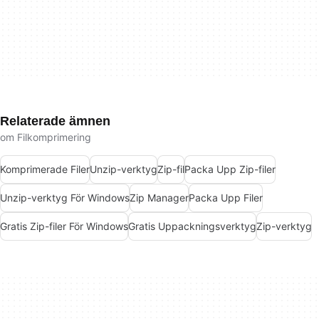
Relaterade ämnen
om Filkomprimering
Komprimerade Filer
Unzip-verktyg
Zip-fil
Packa Upp Zip-filer
Unzip-verktyg För Windows
Zip Manager
Packa Upp Filer
Gratis Zip-filer För Windows
Gratis Uppackningsverktyg
Zip-verktyg