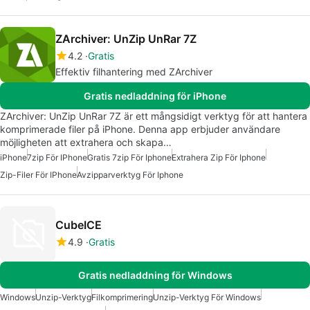
ZArchiver: UnZip UnRar 7Z
4.2
Gratis
Effektiv filhantering med ZArchiver
Gratis nedladdning för iPhone
ZArchiver: UnZip UnRar 7Z är ett mångsidigt verktyg för att hantera
komprimerade filer på iPhone. Denna app erbjuder användare
möjligheten att extrahera och skapa…
iPhone
7zip För IPhone
Gratis 7zip För Iphone
Extrahera Zip För Iphone
Zip-Filer För IPhone
Avzipparverktyg För Iphone
CubeICE
4.9
Gratis
Gratis nedladdning för Windows
Windows
Unzip-Verktyg
Filkomprimering
Unzip-Verktyg För Windows