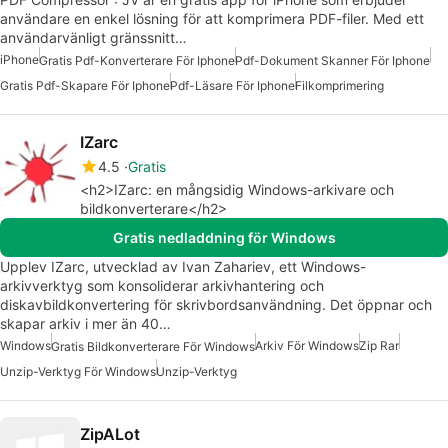
användare en enkel lösning för att komprimera PDF-filer. Med ett
användarvänligt gränssnitt…
iPhone
Gratis Pdf-Konverterare För Iphone
Pdf-Dokument Skanner För Iphone
Gratis Pdf-Skapare För Iphone
Pdf-Läsare För Iphone
Filkomprimering
IZarc
4.5
Gratis
<h2>IZarc: en mångsidig Windows-arkivare och
bildkonverterare</h2>
Gratis nedladdning för Windows
Upplev IZarc, utvecklad av Ivan Zahariev, ett Windows-
arkivverktyg som konsoliderar arkivhantering och
diskavbildkonvertering för skrivbordsanvändning. Det öppnar och
skapar arkiv i mer än 40…
Windows
Arkiv För Windows
Zip Rar
Gratis Bildkonverterare För Windows
Unzip-Verktyg För Windows
Unzip-Verktyg
ZipALot