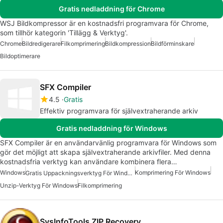
Gratis nedladdning för Chrome
WSJ Bildkompressor är en kostnadsfri programvara för Chrome,
som tillhör kategorin 'Tillägg & Verktyg'.
Chrome
Bildredigerare
Filkomprimering
Bildkompression
Bildförminskare
Bildoptimerare
SFX Compiler
4.5
Gratis
Effektiv programvara för självextraherande arkiv
Gratis nedladdning för Windows
SFX Compiler är en användarvänlig programvara för Windows som
gör det möjligt att skapa självextraherande arkivfiler. Med denna
kostnadsfria verktyg kan användare kombinera flera…
Windows
Komprimering För Windows
Gratis Uppackningsverktyg För Windows
Unzip-Verktyg För Windows
Filkomprimering
SysInfoTools ZIP Recovery