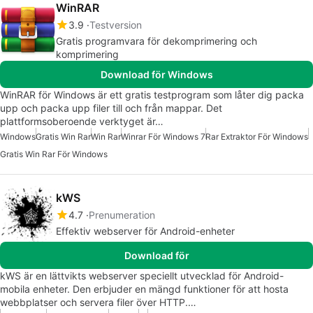
WinRAR
3.9
Testversion
Gratis programvara för dekomprimering och
komprimering
Download för Windows
WinRAR för Windows är ett gratis testprogram som låter dig packa
upp och packa upp filer till och från mappar. Det
plattformsoberoende verktyget är…
Windows
Gratis Win Rar
Win Rar
Winrar För Windows 7
Rar Extraktor För Windows
Gratis Win Rar För Windows
kWS
4.7
Prenumeration
Effektiv webserver för Android-enheter
Download för
kWS är en lättvikts webserver speciellt utvecklad för Android-
mobila enheter. Den erbjuder en mängd funktioner för att hosta
webbplatser och servera filer över HTTP.…