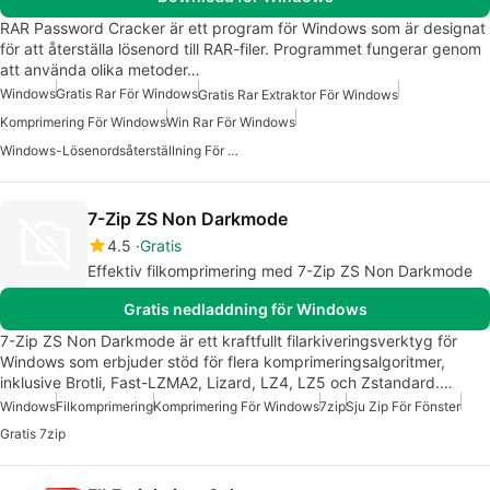
RAR Password Cracker är ett program för Windows som är designat
för att återställa lösenord till RAR-filer. Programmet fungerar genom
att använda olika metoder…
Windows
Gratis Rar För Windows
Gratis Rar Extraktor För Windows
Komprimering För Windows
Win Rar För Windows
Windows-Lösenordsåterställning För Windows
7-Zip ZS Non Darkmode
4.5
Gratis
Effektiv filkomprimering med 7-Zip ZS Non Darkmode
Gratis nedladdning för Windows
7-Zip ZS Non Darkmode är ett kraftfullt filarkiveringsverktyg för
Windows som erbjuder stöd för flera komprimeringsalgoritmer,
inklusive Brotli, Fast-LZMA2, Lizard, LZ4, LZ5 och Zstandard.…
Windows
Filkomprimering
Komprimering För Windows
7zip
Sju Zip För Fönster
Gratis 7zip