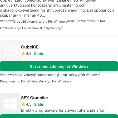
Upplev IZarc, utvecklad av Ivan Zahariev, ett Windows-
arkivverktyg som konsoliderar arkivhantering och
diskavbildkonvertering för skrivbordsanvändning. Det öppnar och
skapar arkiv i mer än 40…
Windows
Arkiv För Windows
Zip Rar
Gratis Bildkonverterare För Windows
Unzip-Verktyg För Windows
Unzip-Verktyg
CubeICE
4.9
Gratis
Gratis nedladdning för Windows
Windows
Unzip-Verktyg
Filkomprimering
Unzip-Verktyg För Windows
Komprimering För Windows
Verktyg För Windows
SFX Compiler
4.5
Gratis
Effektiv programvara för självextraherande arkiv