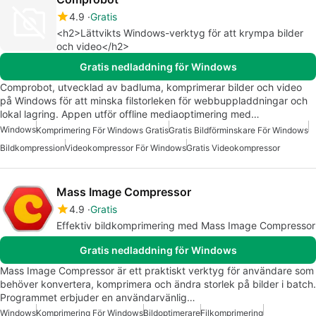
4.9
Gratis
<h2>Lättvikts Windows-verktyg för att krympa bilder
och video</h2>
Gratis nedladdning för Windows
Comprobot, utvecklad av badluma, komprimerar bilder och video
på Windows för att minska filstorleken för webbuppladdningar och
lokal lagring. Appen utför offline mediaoptimering med…
Windows
Komprimering För Windows Gratis
Gratis Bildförminskare För Windows
Bildkompression
Videokompressor För Windows
Gratis Videokompressor
Mass Image Compressor
4.9
Gratis
Effektiv bildkomprimering med Mass Image Compressor
Gratis nedladdning för Windows
Mass Image Compressor är ett praktiskt verktyg för användare som
behöver konvertera, komprimera och ändra storlek på bilder i batch.
Programmet erbjuder en användarvänlig…
Windows
Komprimering För Windows
Bildoptimerare
Filkomprimering