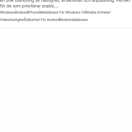
en unik blandning av hastighet, effektivitet och anpassning. Perfekt
för de som prioriterar snabb,…
Windows
Android
iPhone
Webbläsare För Windows 10
Mobila Enheter
Videohastighet
Säkerhet För Android
Mobilwebbläsare