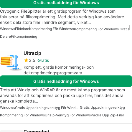
Gratis nedladdning för Windows
Cryogenic FileSplitter är ett gratisprogram för Windows som
fokuserar på filkomprimering. Med detta verktyg kan användare
enkelt dela stora filer i mindre segment, vilket…
Windows
Fildelare
Komprimering För Windows
Komprimering För Windows Gratis
Delare
Filkomprimering
Ultrazip
3.5
Gratis
Komplett, gratis komprimerings- och
dekomprimeringsprogramvara
Gratis nedladdning för Windows
Trots att Winzip och WinRAR är de mest kända programmen som
används för att komprimera och packa upp filer, finns det andra
ganska kompletta…
Windows
Gratis Uppackningsverktyg
Gratis Uppackningsverktyg För Windows
Komprimering För Windows
Unzip-Verktyg För Windows
Packa Upp Zip-Filer
Comprobot