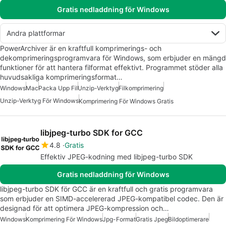
Gratis nedladdning för Windows
Andra plattformar
PowerArchiver är en kraftfull komprimerings- och
dekomprimeringsprogramvara för Windows, som erbjuder en mängd
funktioner för att hantera filformat effektivt. Programmet stöder alla
huvudsakliga komprimeringsformat…
Windows
Mac
Packa Upp Fil
Unzip-Verktyg
Filkomprimering
Unzip-Verktyg För Windows
Komprimering För Windows Gratis
libjpeg-turbo SDK for GCC
4.8
Gratis
Effektiv JPEG-kodning med libjpeg-turbo SDK
Gratis nedladdning för Windows
libjpeg-turbo SDK för GCC är en kraftfull och gratis programvara
som erbjuder en SIMD-accelererad JPEG-kompatibel codec. Den är
designad för att optimera JPEG-kompression och…
Windows
Komprimering För Windows
Jpg-Format
Gratis Jpeg
Bildoptimerare