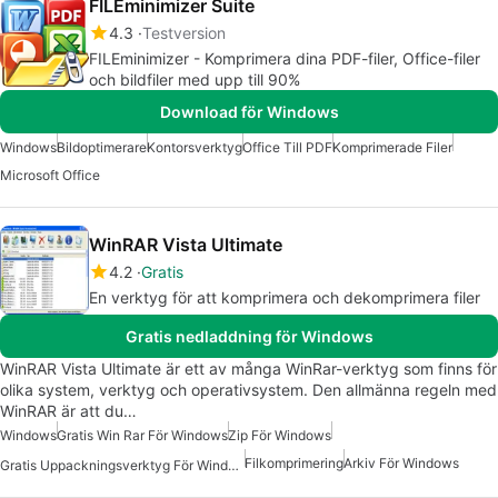
FILEminimizer Suite
4.3
Testversion
FILEminimizer - Komprimera dina PDF-filer, Office-filer
och bildfiler med upp till 90%
Download för Windows
Windows
Bildoptimerare
Kontorsverktyg
Office Till PDF
Komprimerade Filer
Microsoft Office
WinRAR Vista Ultimate
4.2
Gratis
En verktyg för att komprimera och dekomprimera filer
Gratis nedladdning för Windows
WinRAR Vista Ultimate är ett av många WinRar-verktyg som finns för
olika system, verktyg och operativsystem. Den allmänna regeln med
WinRAR är att du…
Windows
Gratis Win Rar För Windows
Zip För Windows
Filkomprimering
Arkiv För Windows
Gratis Uppackningsverktyg För Windows