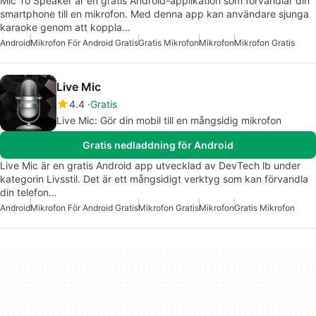
Mic To Speaker är en gratis Android-applikation som förvandlar din
smartphone till en mikrofon. Med denna app kan användare sjunga
karaoke genom att koppla…
Android
Mikrofon För Android Gratis
Gratis Mikrofon
Mikrofon
Mikrofon Gratis
Live Mic
4.4
Gratis
Live Mic: Gör din mobil till en mångsidig mikrofon
Gratis nedladdning för Android
Live Mic är en gratis Android app utvecklad av DevTech lb under
kategorin Livsstil. Det är ett mångsidigt verktyg som kan förvandla
din telefon…
Android
Mikrofon För Android Gratis
Mikrofon Gratis
Mikrofon
Gratis Mikrofon