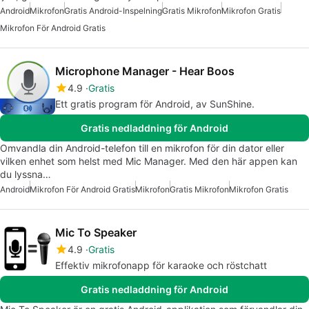
Android
Mikrofon
Gratis Android-Inspelning
Gratis Mikrofon
Mikrofon Gratis
Mikrofon För Android Gratis
Microphone Manager - Hear Boos
4.9
Gratis
Ett gratis program för Android, av SunShine.
Gratis nedladdning för Android
Omvandla din Android-telefon till en mikrofon för din dator eller
vilken enhet som helst med Mic Manager. Med den här appen kan
du lyssna…
Android
Mikrofon För Android Gratis
Mikrofon
Gratis Mikrofon
Mikrofon Gratis
Mic To Speaker
4.9
Gratis
Effektiv mikrofonapp för karaoke och röstchatt
Gratis nedladdning för Android