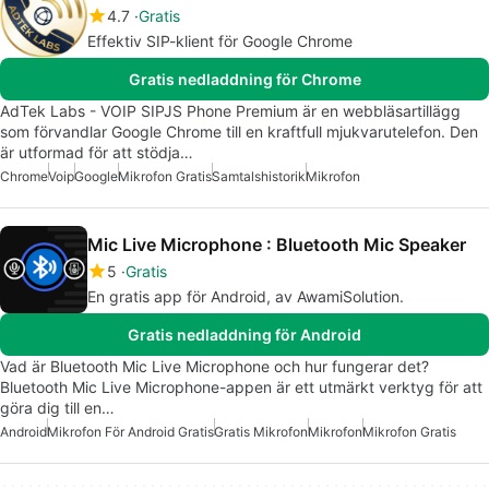
4.7
Gratis
Effektiv SIP-klient för Google Chrome
Gratis nedladdning för Chrome
AdTek Labs - VOIP SIPJS Phone Premium är en webbläsartillägg
som förvandlar Google Chrome till en kraftfull mjukvarutelefon. Den
är utformad för att stödja…
Chrome
Voip
Google
Mikrofon Gratis
Samtalshistorik
Mikrofon
Mic Live Microphone : Bluetooth Mic Speaker
5
Gratis
En gratis app för Android, av AwamiSolution.
Gratis nedladdning för Android
Vad är Bluetooth Mic Live Microphone och hur fungerar det?
Bluetooth Mic Live Microphone-appen är ett utmärkt verktyg för att
göra dig till en…
Android
Mikrofon För Android Gratis
Gratis Mikrofon
Mikrofon
Mikrofon Gratis