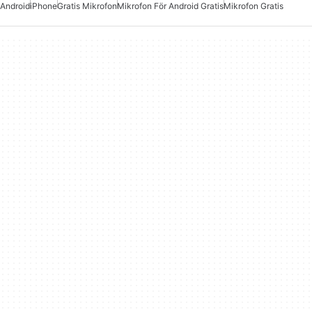
Android
iPhone
Gratis Mikrofon
Mikrofon För Android Gratis
Mikrofon Gratis