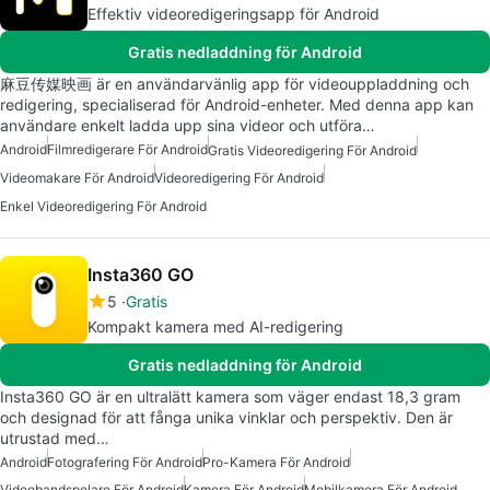
Effektiv videoredigeringsapp för Android
Gratis nedladdning för Android
麻豆传媒映画 är en användarvänlig app för videouppladdning och
redigering, specialiserad för Android-enheter. Med denna app kan
användare enkelt ladda upp sina videor och utföra…
Android
Filmredigerare För Android
Gratis Videoredigering För Android
Videomakare För Android
Videoredigering För Android
Enkel Videoredigering För Android
Insta360 GO
5
Gratis
Kompakt kamera med AI-redigering
Gratis nedladdning för Android
Insta360 GO är en ultralätt kamera som väger endast 18,3 gram
och designad för att fånga unika vinklar och perspektiv. Den är
utrustad med…
Android
Fotografering För Android
Pro-Kamera För Android
Videobandspelare För Android
Kamera För Android
Mobilkamera För Android