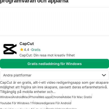
programvaran och apparna
CapCut
4.4
Gratis
CapCut: Din resa mot kreativ frihet
Gratis nedladdning för Windows
Andra plattformar
CapCut är en gratis, allt-i-ett video redigeringsapp som ger skapare
möjlighet att frigöra sin inre skapare, oavsett deras erfarenhetsnivå.
Tillgänglig på mobila enheter och…
Windows
Android
Mac
iPhone
Web apps
Chrome
Adobe För Mac Gratis
Youtube För Windows 11
Videoredigerare För Android