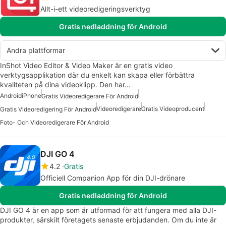
Allt-i-ett videoredigeringsverktyg
Gratis nedladdning för Android
Andra plattformar
InShot Video Editor & Video Maker är en gratis video
verktygsapplikation där du enkelt kan skapa eller förbättra
kvaliteten på dina videoklipp. Den har…
Android
iPhone
Gratis Videoredigerare För Android
Videoredigerare
Gratis Videoproducent
Gratis Videoredigering För Android
Foto- Och Videoredigerare För Android
DJI GO 4
4.2
Gratis
Officiell Companion App för din DJI-drönare
Gratis nedladdning för Android
DJI GO 4 är en app som är utformad för att fungera med alla DJI-
produkter, särskilt företagets senaste erbjudanden. Om du inte är