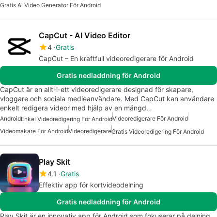
Gratis Ai Video Generator För Android
CapCut - AI Video Editor
4
Gratis
CapCut – En kraftfull videoredigerare för Android
Gratis nedladdning för Android
CapCut är en allt-i-ett videoredigerare designad för skapare,
vloggare och sociala medieanvändare. Med CapCut kan användare
enkelt redigera videor med hjälp av en mängd…
Android
Videoredigerare För Android
Enkel Videoredigering För Android
Videomakare För Android
Videoredigerare
Gratis Videoredigering För Android
Play Skit
4.1
Gratis
Effektiv app för kortvideodelning
Gratis nedladdning för Android
Play Skit är en innovativ app för Android som fokuserar på delning