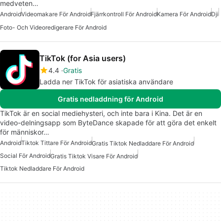
medveten…
Android
Videomakare För Android
Fjärrkontroll För Android
Kamera För Android
Dji
Foto- Och Videoredigerare För Android
TikTok (for Asia users)
4.4
Gratis
Ladda ner TikTok för asiatiska användare
Gratis nedladdning för Android
TikTok är en social mediehysteri, och inte bara i Kina. Det är en
video-delningsapp som ByteDance skapade för att göra det enkelt
för människor…
Android
Tiktok Tittare För Android
Gratis Tiktok Nedladdare För Android
Social För Android
Gratis Tiktok Visare För Android
Tiktok Nedladdare För Android