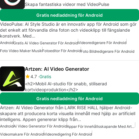
Skapa fantastiska videor med VideoPulse
Gratis nedladdning för Android
VideoPulse: AI Style Studio är en innovativ app för Android som gör
det enkelt att förvandla dina foton och videoklipp till fängslande
konstverk. Med…
Android
Videoredigerare För Android
Gratis Ai Video Generator För Android
Foto Video Maker Musik
Fotoeditor För Android
Foto Bildredigerare För Android
Artzen: AI Video Generator
4.7
Gratis
<h2>Mobil AI-studio för snabb, stiliserad
kortvideoproduktion</h2>
Gratis nedladdning för Android
Artzen: AI Video Generator från LARK RISE HALL hjälper Android-
skapare att producera korta visuella innehåll med hjälp av artificiell
intelligens. Appen genererar klipp från…
Android
Ai Video Generator För Android
Appar För Innehållsskapande Med Artificiell Intelligens
Videomakare För Android
Videoredigering För Android