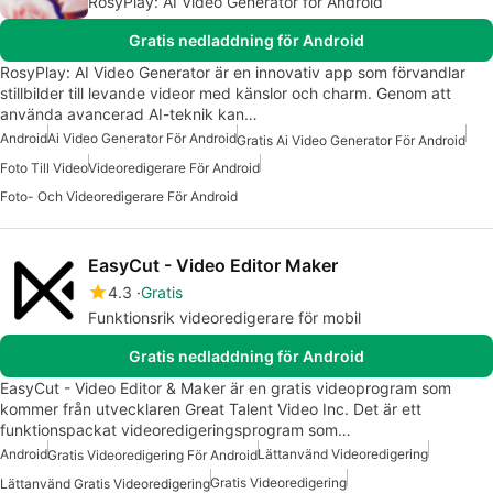
RosyPlay: AI Video Generator för Android
Gratis nedladdning för Android
RosyPlay: AI Video Generator är en innovativ app som förvandlar
stillbilder till levande videor med känslor och charm. Genom att
använda avancerad AI-teknik kan…
Android
Ai Video Generator För Android
Gratis Ai Video Generator För Android
Foto Till Video
Videoredigerare För Android
Foto- Och Videoredigerare För Android
EasyCut - Video Editor Maker
4.3
Gratis
Funktionsrik videoredigerare för mobil
Gratis nedladdning för Android
EasyCut - Video Editor & Maker är en gratis videoprogram som
kommer från utvecklaren Great Talent Video Inc. Det är ett
funktionspackat videoredigeringsprogram som…
Android
Lättanvänd Videoredigering
Gratis Videoredigering För Android
Gratis Videoredigering
Lättanvänd Gratis Videoredigering