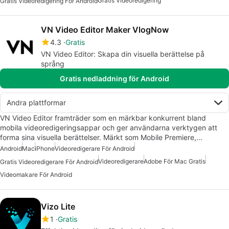
Gratis Videoredigering
Gratis Videoredigering För Android
VN Video Editor Maker VlogNow
4.3
Gratis
VN Video Editor: Skapa din visuella berättelse på
språng
Gratis nedladdning för Android
Andra plattformar
VN Video Editor framträder som en märkbar konkurrent bland
mobila videoredigeringsappar och ger användarna verktygen att
forma sina visuella berättelser. Märkt som Mobile Premiere,…
Android
Mac
iPhone
Videoredigerare För Android
Videoredigerare
Adobe För Mac Gratis
Gratis Videoredigerare För Android
Videomakare För Android
Vizo Lite
1
Gratis