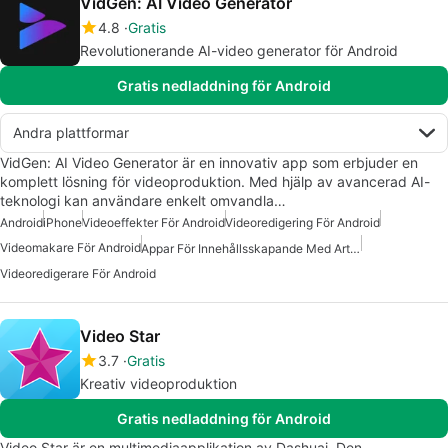
VidGen: AI Video Generator
4.8
Gratis
Revolutionerande AI-video generator för Android
Gratis nedladdning för Android
Andra plattformar
VidGen: AI Video Generator är en innovativ app som erbjuder en
komplett lösning för videoproduktion. Med hjälp av avancerad AI-
teknologi kan användare enkelt omvandla…
Android
iPhone
Videoeffekter För Android
Videoredigering För Android
Videomakare För Android
Appar För Innehållsskapande Med Artificiell Intelligens
Videoredigerare För Android
Video Star
3.7
Gratis
Kreativ videoproduktion
Gratis nedladdning för Android
Video Star är en multimediaapplikation av Dashuai. Den