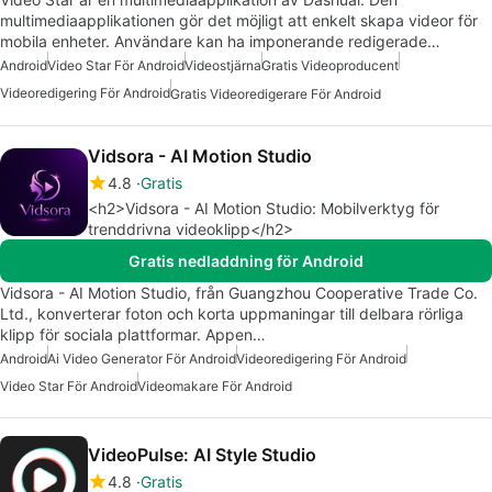
multimediaapplikationen gör det möjligt att enkelt skapa videor för
mobila enheter. Användare kan ha imponerande redigerade…
Android
Video Star För Android
Videostjärna
Gratis Videoproducent
Videoredigering För Android
Gratis Videoredigerare För Android
Vidsora - AI Motion Studio
4.8
Gratis
<h2>Vidsora - AI Motion Studio: Mobilverktyg för
trenddrivna videoklipp</h2>
Gratis nedladdning för Android
Vidsora - AI Motion Studio, från Guangzhou Cooperative Trade Co.
Ltd., konverterar foton och korta uppmaningar till delbara rörliga
klipp för sociala plattformar. Appen…
Android
Ai Video Generator För Android
Videoredigering För Android
Video Star För Android
Videomakare För Android
VideoPulse: AI Style Studio
4.8
Gratis