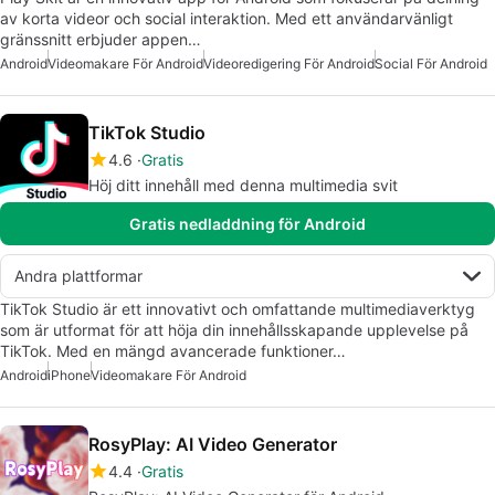
av korta videor och social interaktion. Med ett användarvänligt
gränssnitt erbjuder appen…
Android
Videomakare För Android
Videoredigering För Android
Social För Android
TikTok Studio
4.6
Gratis
Höj ditt innehåll med denna multimedia svit
Gratis nedladdning för Android
Andra plattformar
TikTok Studio är ett innovativt och omfattande multimediaverktyg
som är utformat för att höja din innehållsskapande upplevelse på
TikTok. Med en mängd avancerade funktioner…
Android
iPhone
Videomakare För Android
RosyPlay: AI Video Generator
4.4
Gratis