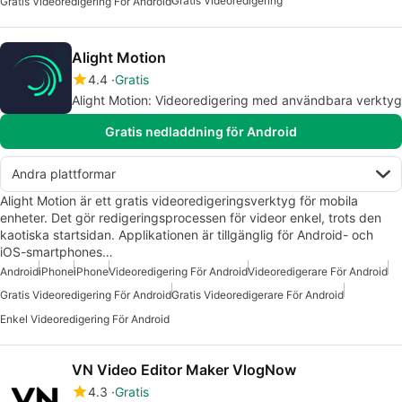
Gratis Videoredigering
Gratis Videoredigering För Android
Alight Motion
4.4
Gratis
Alight Motion: Videoredigering med användbara verktyg
Gratis nedladdning för Android
Andra plattformar
Alight Motion är ett gratis videoredigeringsverktyg för mobila
enheter. Det gör redigeringsprocessen för videor enkel, trots den
kaotiska startsidan. Applikationen är tillgänglig för Android- och
iOS-smartphones…
Android
iPhone
iPhone
Videoredigering För Android
Videoredigerare För Android
Gratis Videoredigering För Android
Gratis Videoredigerare För Android
Enkel Videoredigering För Android
VN Video Editor Maker VlogNow
4.3
Gratis