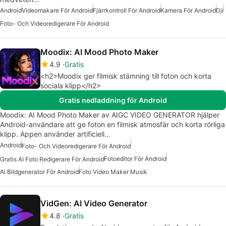
Android
Videomakare För Android
Fjärrkontroll För Android
Kamera För Android
Dji
Foto- Och Videoredigerare För Android
Moodix: AI Mood Photo Maker
4.9
Gratis
<h2>Moodix ger filmisk stämning till foton och korta
sociala klipp</h2>
Gratis nedladdning för Android
Moodix: AI Mood Photo Maker av AIGC VIDEO GENERATOR hjälper
Android-användare att ge foton en filmisk atmosfär och korta rörliga
klipp. Appen använder artificiell…
Android
Foto- Och Videoredigerare För Android
Fotoeditor För Android
Gratis AI Foto Redigerare För Android
Ai Bildgenerator För Android
Foto Video Maker Musik
VidGen: AI Video Generator
4.8
Gratis