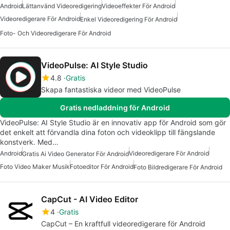
Android
Lättanvänd Videoredigering
Videoeffekter För Android
Videoredigerare För Android
Enkel Videoredigering För Android
Foto- Och Videoredigerare För Android
VideoPulse: AI Style Studio
4.8
Gratis
Skapa fantastiska videor med VideoPulse
Gratis nedladdning för Android
VideoPulse: AI Style Studio är en innovativ app för Android som gör
det enkelt att förvandla dina foton och videoklipp till fängslande
konstverk. Med…
Android
Videoredigerare För Android
Gratis Ai Video Generator För Android
Foto Video Maker Musik
Fotoeditor För Android
Foto Bildredigerare För Android
CapCut - AI Video Editor
4
Gratis
CapCut – En kraftfull videoredigerare för Android