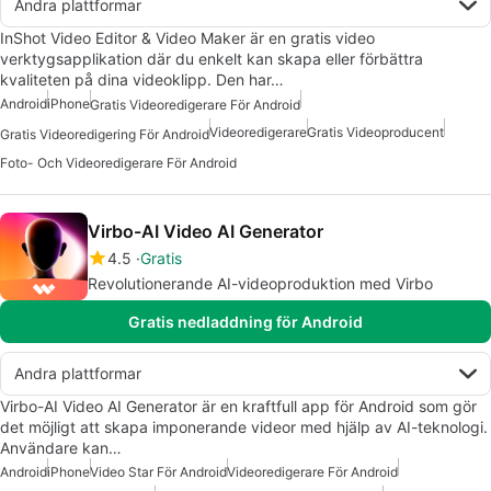
Andra plattformar
InShot Video Editor & Video Maker är en gratis video
verktygsapplikation där du enkelt kan skapa eller förbättra
kvaliteten på dina videoklipp. Den har…
Android
iPhone
Gratis Videoredigerare För Android
Videoredigerare
Gratis Videoproducent
Gratis Videoredigering För Android
Foto- Och Videoredigerare För Android
Virbo-AI Video AI Generator
4.5
Gratis
Revolutionerande AI-videoproduktion med Virbo
Gratis nedladdning för Android
Andra plattformar
Virbo-AI Video AI Generator är en kraftfull app för Android som gör
det möjligt att skapa imponerande videor med hjälp av AI-teknologi.
Användare kan…
Android
iPhone
Video Star För Android
Videoredigerare För Android