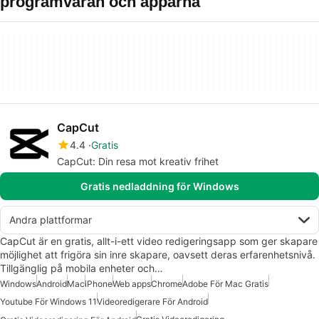
programvaran och apparna
CapCut
4.4
Gratis
CapCut: Din resa mot kreativ frihet
Gratis nedladdning för Windows
Andra plattformar
CapCut är en gratis, allt-i-ett video redigeringsapp som ger skapare
möjlighet att frigöra sin inre skapare, oavsett deras erfarenhetsnivå.
Tillgänglig på mobila enheter och…
Windows
Android
Mac
iPhone
Web apps
Chrome
Adobe För Mac Gratis
Youtube För Windows 11
Videoredigerare För Android