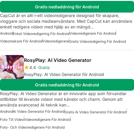
Gratis nedladdning för Android
CapCut är en allt-i-ett videoredigerare designad för skapare,
vloggare och sociala medieanvändare. Med CapCut kan användare
enkelt redigera videor med hjälp av en mängd…
Android
Videoredigerare För Android
Enkel Videoredigering För Android
Videomakare För Android
Videoredigerare
Gratis Videoredigering För Android
RosyPlay: AI Video Generator
4.4
Gratis
RosyPlay: AI Video Generator för Android
Gratis nedladdning för Android
RosyPlay: AI Video Generator är en innovativ app som förvandlar
stillbilder till levande videor med känslor och charm. Genom att
använda avancerad AI-teknik kan…
Android
Ai Video Generator För Android
Gratis Ai Video Generator För Android
Foto Till Video
Videoredigerare För Android
Foto- Och Videoredigerare För Android