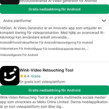
Revolutionerande AI-video generator för Android
Gratis nedladdning för Android
Andra plattformar
VidGen: AI Video Generator är en innovativ app som erbjuder en
komplett lösning för videoproduktion. Med hjälp av avancerad AI-
teknologi kan användare enkelt omvandla…
Android
iPhone
Videoeffekter För Android
Videoredigering För Android
Videomakare För Android
Appar För Innehållsskapande Med Artificiell Intelligens
Videoredigerare För Android
Wink-Video Retouching Tool
4.4
Gratis
En gratis kort videoplattform
Gratis nedladdning för Android
Wink-Video Retouching Tool är en gratis multimedia sociala medier-
app som utvecklats av Meitu China Limited. Denna mobilapplikation
är en kort videoplattform som låter dig…