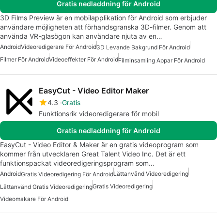
Gratis nedladdning för Android
3D Films Preview är en mobilapplikation för Android som erbjuder
användare möjligheten att förhandsgranska 3D-filmer. Genom att
använda VR-glasögon kan användare njuta av en…
Android
Videoredigerare För Android
3D Levande Bakgrund För Android
Filmer För Android
Videoeffekter För Android
Filminsamling Appar För Android
EasyCut - Video Editor Maker
4.3
Gratis
Funktionsrik videoredigerare för mobil
Gratis nedladdning för Android
EasyCut - Video Editor & Maker är en gratis videoprogram som
kommer från utvecklaren Great Talent Video Inc. Det är ett
funktionspackat videoredigeringsprogram som…
Android
Lättanvänd Videoredigering
Gratis Videoredigering För Android
Gratis Videoredigering
Lättanvänd Gratis Videoredigering
Videomakare För Android