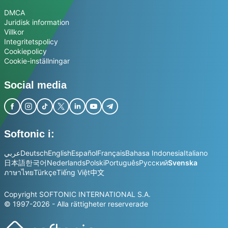
DMCA
Juridisk information
Villkor
Integritetspolicy
Cookiepolicy
Cookie-inställningar
Social media
Softonic i:
عربي
Deutsch
English
Español
Français
Bahasa Indonesia
Italiano
日本語
한국어
Nederlands
Polski
Português
Русский
Svenska
ภาษาไทย
Türkçe
Tiếng Việt
中文
Copyright SOFTONIC INTERNATIONAL S.A.
© 1997-2026 - Alla rättigheter reserverade