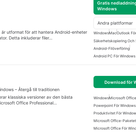
Gratis nedladdning
Windows
Andra plattformar
är utformat för att hantera Android-enheter
Windows
Mac
Outlook Fö
tor. Detta inkluderar filer…
Android-Filöverföring
Android PC För Windows
Download för
ndows – Återgå till traditionen
derar klassiska versioner av den bästa
Windows
Microsoft Offic
crosoft Office Professional…
Powerpoint För Windows
Produktivitet För Windo
Microsoft Office-Paketet
Microsoft Office För Wi