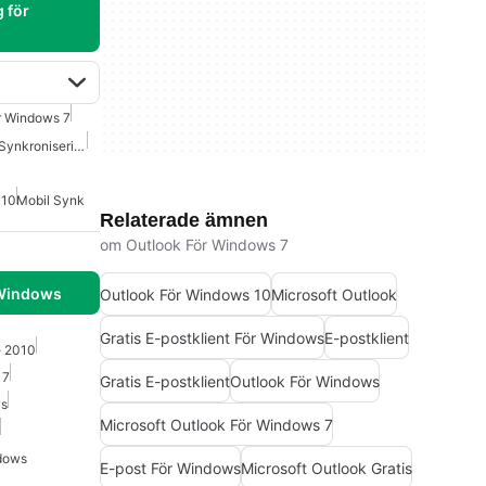
 för
r Windows 7
Säkerhetskopiering Och Synkronisering För Mac
 10
Mobil Synk
Relaterade ämnen
om Outlook För Windows 7
 Windows
Outlook För Windows 10
Microsoft Outlook
Gratis E-postklient För Windows
E-postklient
e 2010
 7
Gratis E-postklient
Outlook För Windows
ws
Microsoft Outlook För Windows 7
ndows
E-post För Windows
Microsoft Outlook Gratis