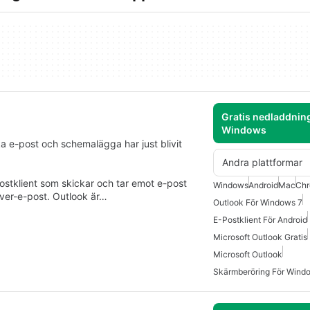
Gratis nedladdning
Windows
a e-post och schemalägga har just blivit
Andra plattformar
postklient som skickar och tar emot e-post
Windows
Android
Mac
Ch
rver-e-post. Outlook är…
Outlook För Windows 7
E-Postklient För Android
Microsoft Outlook Gratis
Microsoft Outlook
Skärmberöring För Wind