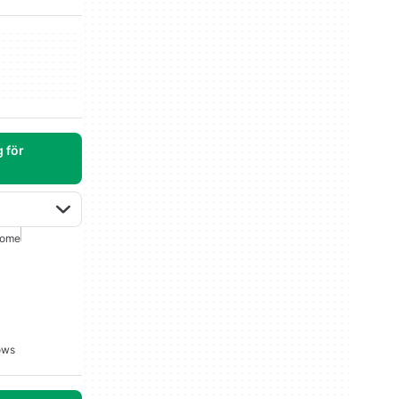
 för
rome
ows