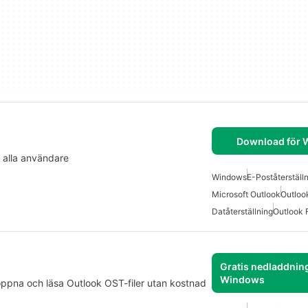
Download för
 alla användare
Windows
E-Poståterställ
Microsoft Outlook
Outloo
Datåterställning
Outlook 
Gratis nedladdning
Windows
 öppna och läsa Outlook OST-filer utan kostnad