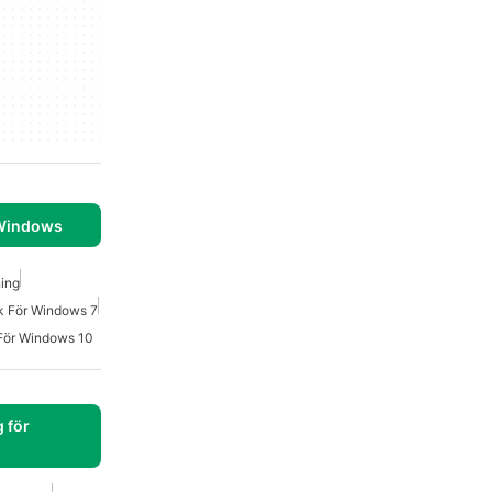
 Windows
ning
k För Windows 7
För Windows 10
 för