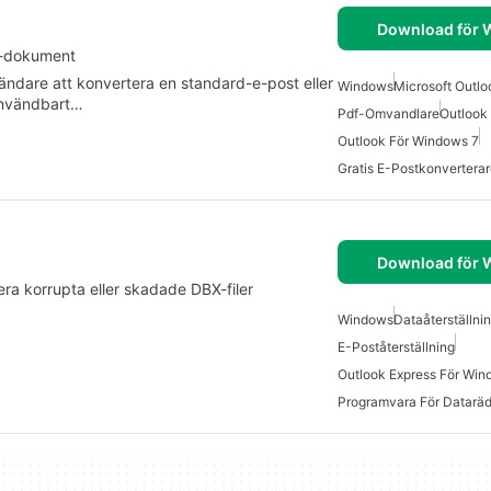
Download för
DF-dokument
nvändare att konvertera en standard-e-post eller
Windows
Microsoft Outlo
 användbart…
Pdf-Omvandlare
Outlook
Outlook För Windows 7
Gratis E-Postkonvertera
Download för
era korrupta eller skadade DBX-filer
Windows
Dataåterställni
E-Poståterställning
Outlook Express För Wi
Programvara För Datarä