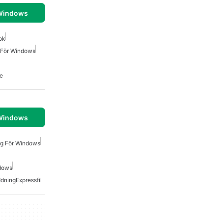
 Windows
ok
 För Windows
re
 Windows
ng För Windows
ndows
ddning
Expressfil