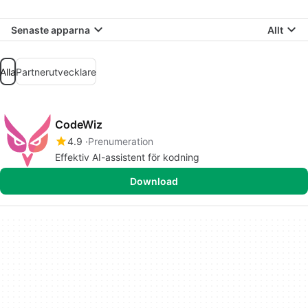
Senaste apparna
Allt
Alla
Partnerutvecklare
CodeWiz
4.9
Prenumeration
Effektiv AI-assistent för kodning
Download