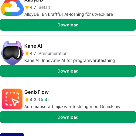
4.7
Betalt
AlloyDB: En kraftfull AI-lösning för utvecklare
Download
Kane AI
4.7
Prenumeration
Kane AI: Innovativ AI för programvarutestning
Download
GenixFlow
4.3
Gratis
Automatiserad mjukvarutestning med GenixFlow
Download