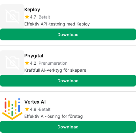
Keploy
4.7
Betalt
Effektiv API-testning med Keploy
Download
Phygital
4.2
Prenumeration
Kraftfull AI-verktyg för skapare
Download
Vertex AI
4.8
Betalt
Effektiv AI-lösning för företag
Download