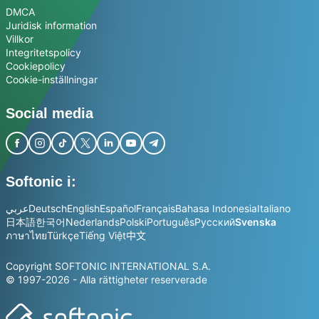
DMCA
Juridisk information
Villkor
Integritetspolicy
Cookiepolicy
Cookie-inställningar
Social media
Softonic i:
عربي
Deutsch
English
Español
Français
Bahasa Indonesia
Italiano
日本語
한국어
Nederlands
Polski
Português
Русский
Svenska
ภาษาไทย
Türkçe
Tiếng Việt
中文
Copyright SOFTONIC INTERNATIONAL S.A.
© 1997-2026 - Alla rättigheter reserverade