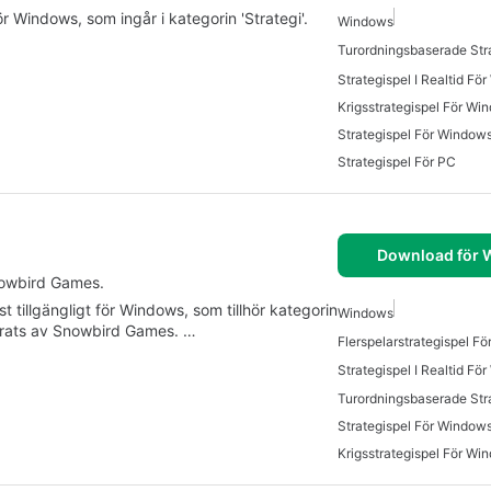
r Windows, som ingår i kategorin 'Strategi'.
Windows
Strategispel I Realtid Fö
Krigsstrategispel För Wi
Strategispel För Window
Strategispel För PC
Download för
Snowbird Games.
t tillgängligt för Windows, som tillhör kategorin
Windows
erats av Snowbird Games. …
Flerspelarstrategispel F
Strategispel I Realtid Fö
Strategispel För Window
Krigsstrategispel För Wi