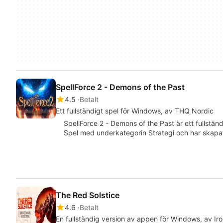
SpellForce 2 - Demons of the Past
4.5
Betalt
Ett fullständigt spel för Windows, av THQ Nordic
SpellForce 2 - Demons of the Past är ett fullstä
Spel med underkategorin Strategi och har skap
The Red Solstice
4.6
Betalt
En fullständig version av appen för Windows, av Ir