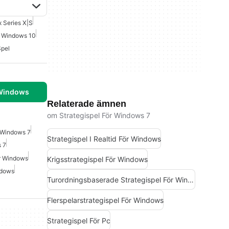
 Series X|S
r Windows 10
Spel
 Windows
Relaterade ämnen
om Strategispel För Windows 7
r Windows 7
Strategispel I Realtid För Windows
s 7
ör Windows
Krigsstrategispel För Windows
ndows
Turordningsbaserade Strategispel För Windows
Flerspelarstrategispel För Windows
Strategispel För Pc