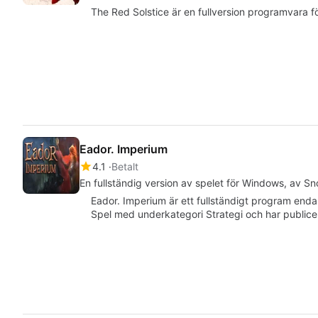
The Red Solstice är en fullversion programvara fö
Eador. Imperium
4.1
Betalt
En fullständig version av spelet för Windows, av 
Eador. Imperium är ett fullständigt program endas
Spel med underkategori Strategi och har public