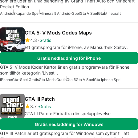
som erbjuder en unik blandning av Grand Theft Auto och Minecraft
Pocket Edition.…
Android
Skapande Spel
Minecraft Android-Spel
Gta V Spel
Gta
Minecraft
GTA 5: V Mods Codes Maps
4.3
Gratis
Ett gratisprogram för iPhone, av Mansurbek Saitov.
Gratis nedladdning för iPhone
GTA 5: V Mods Koder Kartor är en gratis programvara för iPhone,
som tillhör kategorin 'Livsstil'.
iPhone
Gta-Spel Gratis
Gta Mods Gratis
Gta 5
Gta V Spel
Gta Iphone Spel
GTA III Patch
3.7
Gratis
GTA III Patch: Förbättra din spelupplevelse
Gratis nedladdning för Windows
GTA III Patch är ett gratisprogram för Windows som syftar till att