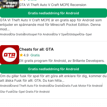
GTA VI Theft Auto V Craft MCPE Recension
Gratis nedladdning för Android
GTA VI Theft Auto V Craft MCPE är en gratis app för Android som
erbjuder en spännande mod för Minecraft Pocket Edition. Denna
mod…
Android
Gta Gratis
Brottsspel För Android
Gta V Spel
Stöldspel
Gta-Spel
Cheats for all: GTA
4.9
Gratis
Ett gratis program för Android, av Brillante Developers.
Gratis nedladdning för Android
Om du gillar fusk för spel för att göra allt enklare för dig, kommer du
att älska Fusk för allt: GTA. Du kan hitta…
Android
Grand Theft Auto För Android
Gta Gratis
Gratis Fusk Motor För Android
Gta-Fusk
Gta-Spel Gratis För Android