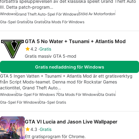
förbättra spelupplevelsen av det klassiska spelet Grand Theft Auto
III. Detta patch-program…
Windows
Stöld Av Motorfordon
Grand Theft Auto-Spel För Windows
Gta-Spel Gratis
Gta Gratis
Gta Mods För Windows
GTA 5 No Water + Tsunami + Atlantis Mod
4.2
Gratis
Gratis massiv GTA 5-mod
Gratis nedladdning för Windows
GTA 5 Ingen Vatten + Tsunami + Atlantis Mod är ett gratisverktyg
från Script Mods-teamet. Denna mod för Rockstar Games
actiontitel, Grand Theft Auto…
Windows
Gta-Spel För Windows 7
Gta Mods För Windows
Gta Gratis
Gta-Spel För Windows
Gta-Spel Gratis
GTA VI Lucia and Jason Live Wallpaper
4.3
Gratis
Ett gratisprogram för Chrome.