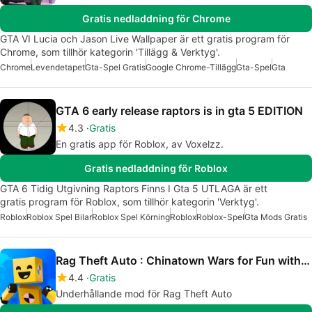
Gratis nedladdning för Chrome
GTA VI Lucia och Jason Live Wallpaper är ett gratis program för
Chrome, som tillhör kategorin 'Tillägg & Verktyg'.
Chrome
Levendetapet
Gta-Spel Gratis
Google Chrome-Tillägg
Gta-Spel
Gta
GTA 6 early release raptors is in gta 5 EDITION
4.3
Gratis
En gratis app för Roblox, av Voxelzz.
Gratis nedladdning för Roblox
GTA 6 Tidig Utgivning Raptors Finns I Gta 5 UTLAGA är ett
gratis program för Roblox, som tillhör kategorin 'Verktyg'.
Roblox
Roblox Spel Bilar
Roblox Spel Körning
Roblox
Roblox-Spel
Gta Mods Gratis
Rag Theft Auto : Chinatown Wars for Fun with Ragdolls: The Game
4.4
Gratis
Underhållande mod för Rag Theft Auto