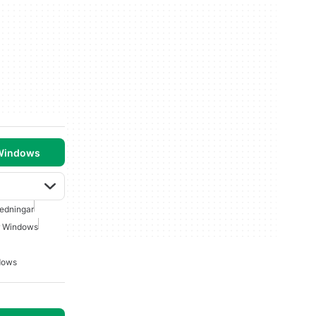
 Windows
edningar
r Windows
dows