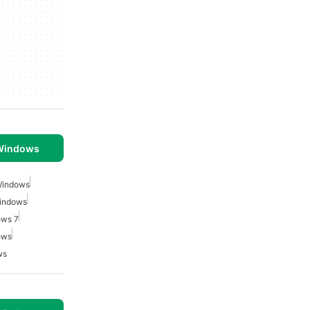
 Windows
 Windows
Windows
ows 7
ows
ws