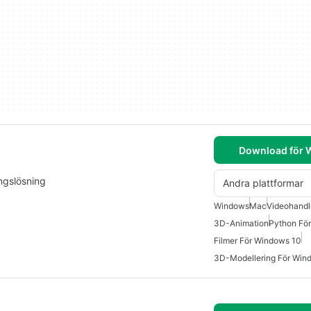
Download för
ingslösning
Andra plattformar
Windows
Mac
Videohandl
3D-Animation
Python Fö
Filmer För Windows 10
3D-Modellering För Win