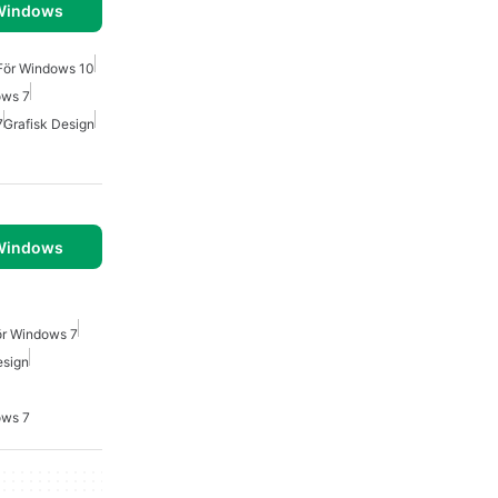
 Windows
 För Windows 10
ows 7
7
Grafisk Design
 Windows
ör Windows 7
esign
ows 7