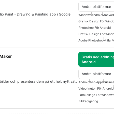
Andra plattformar
dio Paint - Drawing & Painting app i Google
Windows
Android
Mac
Web
Grafisk Design För Wind
Photoshop För Android
Grafisk Design För Wind
Adobe Photoshop
Måla F
 Maker
Gratis nedladdning
Android
Andra plattformar
a bilder och presentera dem på ett helt nytt sätt
Android
Web Apps
busine
Videorington För Android
Fotokollage För Window
Bildredigering