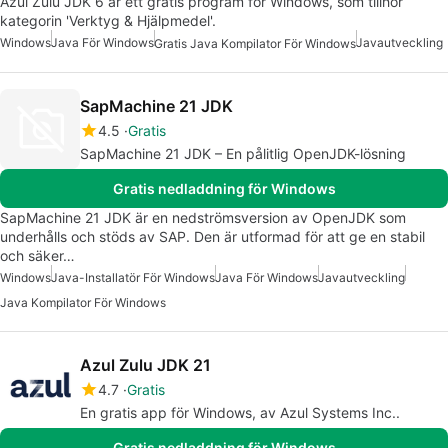
Azul Zulu JDK 6 är ett gratis program för Windows, som tillhör
kategorin 'Verktyg & Hjälpmedel'.
Windows
Java För Windows
Javautveckling
Gratis Java Kompilator För Windows
SapMachine 21 JDK
4.5
Gratis
SapMachine 21 JDK – En pålitlig OpenJDK-lösning
Gratis nedladdning för Windows
SapMachine 21 JDK är en nedströmsversion av OpenJDK som
underhålls och stöds av SAP. Den är utformad för att ge en stabil
och säker…
Windows
Java-Installatör För Windows
Java För Windows
Javautveckling
Java Kompilator För Windows
Azul Zulu JDK 21
4.7
Gratis
En gratis app för Windows, av Azul Systems Inc..
Gratis nedladdning för Windows