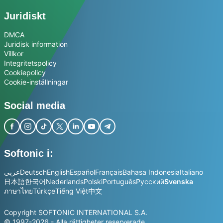
Juridiskt
DMCA
Juridisk information
Villkor
Integritetspolicy
Cookiepolicy
Cookie-inställningar
Social media
Softonic i:
عربي
Deutsch
English
Español
Français
Bahasa Indonesia
Italiano
日本語
한국어
Nederlands
Polski
Português
Русский
Svenska
ภาษาไทย
Türkçe
Tiếng Việt
中文
Copyright SOFTONIC INTERNATIONAL S.A.
© 1997-2026 - Alla rättigheter reserverade