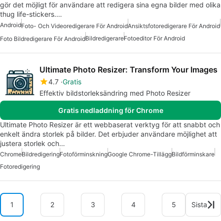
gör det möjligt för användare att redigera sina egna bilder med olika
thug life-stickers.…
Android
Foto- Och Videoredigerare För Android
Ansiktsfotoredigerare För Android
Bildredigerare
Fotoeditor För Android
Foto Bildredigerare För Android
Ultimate Photo Resizer: Transform Your Images
4.7
Gratis
Effektiv bildstorleksändring med Photo Resizer
Gratis nedladdning för Chrome
Ultimate Photo Resizer är ett webbaserat verktyg för att snabbt och
enkelt ändra storlek på bilder. Det erbjuder användare möjlighet att
justera storlek och…
Chrome
Bildredigering
Fotoförminskning
Google Chrome-Tillägg
Bildförminskare
Fotoredigering
1
2
3
4
5
Sista