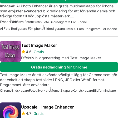
ImageAI: AI Photo Enhancer är en gratis multimediaapp för iPhone
som erbjuder avancerad bildredigering för att förvandla gamla och
tråkiga foton till högupplösta mästerverk.…
iPhone
Förbättra Foton
Gratis Foto Bildredigerare För IPhone
Ai Foto Redigerare För Iphone
Bildredigerare
Gratis Ai Foto Redigerare För Iphone
Test Image Maker
4.6
Gratis
Effektiv bildgenerering med Test Image Maker
Gratis nedladdning för Chrome
Test Image Maker är ett användarvänligt tillägg för Chrome som gör
det enkelt att skapa testbilder i PNG, JPG eller WebP-format.
Programmet låter användare…
Chrome
Bildskapare
Fototillverkare
Meme Skapare
Konstskapare
Bildförminskare
Upscale - Image Enhancer
4.7
Gratis