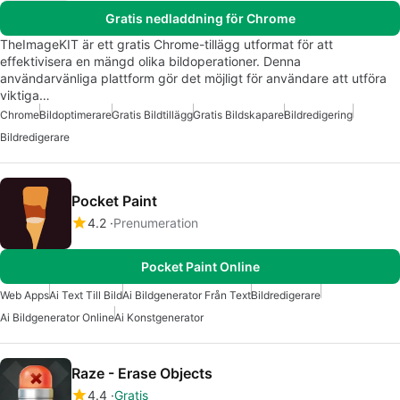
Gratis nedladdning för Chrome
TheImageKIT är ett gratis Chrome-tillägg utformat för att
effektivisera en mängd olika bildoperationer. Denna
användarvänliga plattform gör det möjligt för användare att utföra
viktiga…
Chrome
Bildoptimerare
Gratis Bildtillägg
Gratis Bildskapare
Bildredigering
Bildredigerare
Pocket Paint
4.2
Prenumeration
Pocket Paint Online
Web Apps
Ai Text Till Bild
Ai Bildgenerator Från Text
Bildredigerare
Ai Bildgenerator Online
Ai Konstgenerator
Raze - Erase Objects
4.4
Gratis