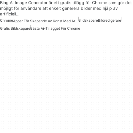
Bing AI Image Generator är ett gratis tillägg för Chrome som gör det
möjligt för användare att enkelt generera bilder med hjälp av
artificiell…
Chrome
Bildskapare
Bildredigerare
Appar För Skapande Av Konst Med Artificiell Intelligens
Gratis Bildskapare
Bästa Ai-Tillägget För Chrome