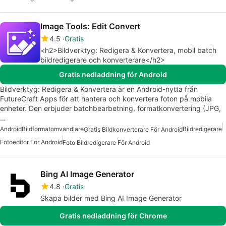
Image Tools: Edit Convert
4.5
Gratis
<h2>Bildverktyg: Redigera & Konvertera, mobil batch
bildredigerare och konverterare</h2>
Gratis nedladdning för Android
Bildverktyg: Redigera & Konvertera är en Android-nytta från
FutureCraft Apps för att hantera och konvertera foton på mobila
enheter. Den erbjuder batchbearbetning, formatkonvertering (JPG,
…
Android
Bildformatomvandlare
Bildredigerare
Gratis Bildkonverterare För Android
Fotoeditor För Android
Foto Bildredigerare För Android
Bing AI Image Generator
4.8
Gratis
Skapa bilder med Bing AI Image Generator
Gratis nedladdning för Chrome