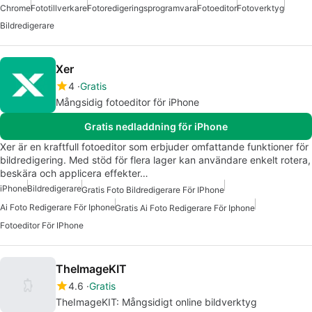
Chrome
Fototillverkare
Fotoredigeringsprogramvara
Fotoeditor
Fotoverktyg
Bildredigerare
Xer
4
Gratis
Mångsidig fotoeditor för iPhone
Gratis nedladdning för iPhone
Xer är en kraftfull fotoeditor som erbjuder omfattande funktioner för
bildredigering. Med stöd för flera lager kan användare enkelt rotera,
beskära och applicera effekter…
iPhone
Bildredigerare
Gratis Foto Bildredigerare För IPhone
Ai Foto Redigerare För Iphone
Gratis Ai Foto Redigerare För Iphone
Fotoeditor För IPhone
TheImageKIT
4.6
Gratis
TheImageKIT: Mångsidigt online bildverktyg