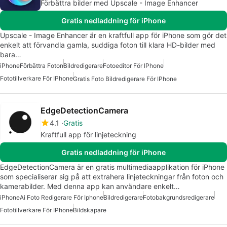
Förbättra bilder med Upscale - Image Enhancer
Gratis nedladdning för iPhone
Upscale - Image Enhancer är en kraftfull app för iPhone som gör det
enkelt att förvandla gamla, suddiga foton till klara HD-bilder med
bara…
iPhone
Förbättra Foton
Bildredigerare
Fotoeditor För IPhone
Fototillverkare För IPhone
Gratis Foto Bildredigerare För IPhone
EdgeDetectionCamera
4.1
Gratis
Kraftfull app för linjeteckning
Gratis nedladdning för iPhone
EdgeDetectionCamera är en gratis multimediaapplikation för iPhone
som specialiserar sig på att extrahera linjeteckningar från foton och
kamerabilder. Med denna app kan användare enkelt…
iPhone
Ai Foto Redigerare För Iphone
Bildredigerare
Fotobakgrundsredigerare
Fototillverkare För IPhone
Bildskapare