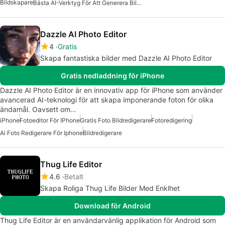
Bildskapare
Bästa AI-Verktyg För Att Generera Bilder
Dazzle AI Photo Editor
4
Gratis
Skapa fantastiska bilder med Dazzle AI Photo Editor
Gratis nedladdning för iPhone
Dazzle AI Photo Editor är en innovativ app för iPhone som använder
avancerad AI-teknologi för att skapa imponerande foton för olika
ändamål. Oavsett om…
iPhone
Fotoeditor För IPhone
Gratis Foto Bildredigerare
Fotoredigering
Ai Foto Redigerare För Iphone
Bildredigerare
Thug Life Editor
4.6
Betalt
Skapa Roliga Thug Life Bilder Med Enklhet
Download för Android
Thug Life Editor är en användarvänlig applikation för Android som