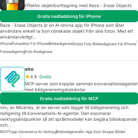
Effektiv objektborttagning med Raze - Erase Objects
Gratis nedladdning för iPhone
Raze - Erase Objects är en AI-drivna app för iPhone som låter
användare enkelt ta bort oönskade objekt från sina foton. Med ett
användarvänligt…
iPhone
Fotoeditor För IPhone
Bildredigerare
Gratis Foto Bildredigerare För IPhone
Fotoredigering
Foto Redigerare
viro
4.8
Gratis
MCP-server som kopplar samman konversationsagenter
med bildgenereringsbakändar
Gratis nedladdning för MCP
viro, av Micartey, är en server som lägger till bildgenerering och
redigering till konversations-AI-agenter. Den exponerar
verktygsändpunkter så att språkmodeller kan begära bildskapande
och…
MCP
Topp Generativa AI-Verktyg
Bildredigerare
Ai-App Som Skapar Bilder