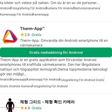
ta bilder och videor på natten. Om du är en av de personer…
Android
Fotografering För Android
Kamera För Android
Nattvisionskamera
Kameraapp För Android
Kameraapp
Therm-App™
2.9
Gratis
Therm-App: Omvandla din Android-smartphone till en
värmekamera
Gratis nedladdning för Android
Therm-App är en gratis applikation som förvandlar Android
smartphones till kraftfulla värmekameror. Den har långdistans
nattsyn och högupplöst termografi.Denna toppmoderna teknologi
gör det möjligt…
Android
Kameraapp
Kameraapp För Android
Fotografering För Android Gratis
Gratis Android-Kamera
Fotografering För Android
체형 그리드 - 체형 확인 카메라
4.9
Gratis