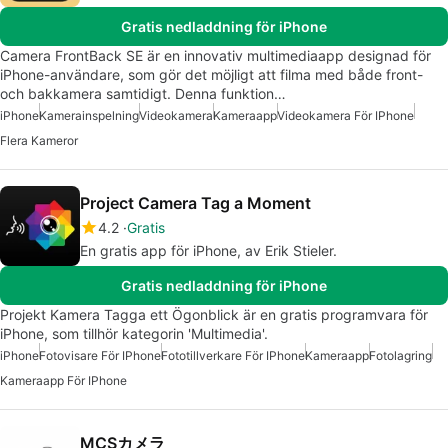
Gratis nedladdning för iPhone
Camera FrontBack SE är en innovativ multimediaapp designad för
iPhone-användare, som gör det möjligt att filma med både front-
och bakkamera samtidigt. Denna funktion…
iPhone
Kamerainspelning
Videokamera
Kameraapp
Videokamera För IPhone
Flera Kameror
Project Camera Tag a Moment
4.2
Gratis
En gratis app för iPhone, av Erik Stieler.
Gratis nedladdning för iPhone
Projekt Kamera Tagga ett Ögonblick är en gratis programvara för
iPhone, som tillhör kategorin 'Multimedia'.
iPhone
Fotovisare För IPhone
Fototillverkare För IPhone
Kameraapp
Fotolagring
Kameraapp För IPhone
MCSカメラ