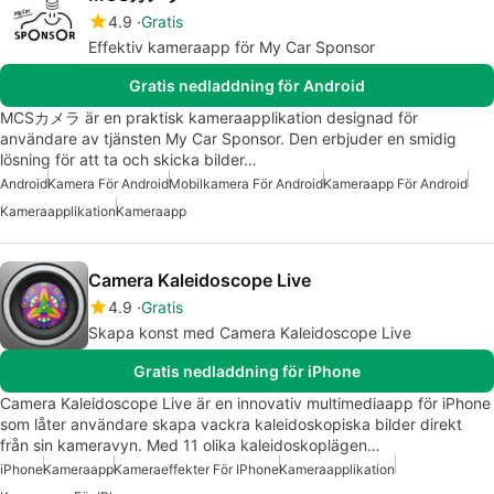
4.9
Gratis
Effektiv kameraapp för My Car Sponsor
Gratis nedladdning för Android
MCSカメラ är en praktisk kameraapplikation designad för
användare av tjänsten My Car Sponsor. Den erbjuder en smidig
lösning för att ta och skicka bilder…
Android
Kamera För Android
Mobilkamera För Android
Kameraapp För Android
Kameraapplikation
Kameraapp
Camera Kaleidoscope Live
4.9
Gratis
Skapa konst med Camera Kaleidoscope Live
Gratis nedladdning för iPhone
Camera Kaleidoscope Live är en innovativ multimediaapp för iPhone
som låter användare skapa vackra kaleidoskopiska bilder direkt
från sin kameravyn. Med 11 olika kaleidoskoplägen…
iPhone
Kameraapp
Kameraeffekter För IPhone
Kameraapplikation