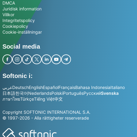
DMCA
Juridisk information
Villkor
Integritetspolicy
Cookiepolicy
Cookie-inställningar
Social media
Softonic i:
عربي
Deutsch
English
Español
Français
Bahasa Indonesia
Italiano
日本語
한국어
Nederlands
Polski
Português
Русский
Svenska
ภาษาไทย
Türkçe
Tiếng Việt
中文
Copyright SOFTONIC INTERNATIONAL S.A.
© 1997-2026 - Alla rättigheter reserverade