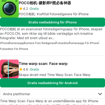
POCO相机-摄影师P图必备神器
4.2
Gratis
POCO相机: Kraftfull Fotoredigerare för iPhone
Gratis nedladdning för iPhone
POCO相机 är en avancerad fotoredigeringsapp för iPhone, skapad
av POCO.CN, som riktar sig till både vardagliga och kreativa
fotografer. Med ett brett utbud av…
iPhone
Kameraapp
Kamera Foto Redigerare
Fotoeditor
Kameraapp För IPhone
Fotoeditor För IPhone
Time warp scan: Face warp
4.6
Gratis
Skapa skratt med Time Warp Scan: Face Warp
Gratis nedladdning för Android
Andra plattformar
Time Warp Scan: Face Warp är en underhållande app för iPhone