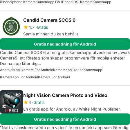
iPhone
Iphone Kamera
Kameraapp För IPhone
IOS-Kamera
Kameraapp
Candid Camera SCOS 6
4.7
Gratis
Samla minnen du kan behålla
Gratis nedladdning för Android
Candid Camera SCOS 6 är en gratis kameraapp utvecklad av Jwork
Camera5, ett företag som skapar programvara för mobila enheter.
Denna app låter dig…
Android
Mobilkamera För Android
Kameraapplikation
Kameraapp
Kameraapp För Android
Kamera För Android
Night Vision Camera Photo and Video
4
Gratis
En gratis app för Android, av White Night Publisher.
Gratis nedladdning för Android
"Natt visionskamerafoto och video" är en utmärkt app som låter dig