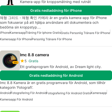
Kamera-app för kroppsmätning med rutnät
Gratis nedladdning för iPhone
체형 그리드 - 체형 확인 카메라 är en gratis kamera-app för iPhone
som fokuserar på att hjälpa användare att dokumentera och
bedöma sin kroppstyp.…
iPhone
Kameraapp
Träning För Iphone Gratis
Gratis Personlig Tränare För IPhone
Kameraapp För IPhone
Personlig Tränare För IPhone
Imc 8.8 camera
5
Gratis
Ett gratisprogram för Android, av Dream light city.
Gratis nedladdning för Android
Imc 8.8 Kamera är en gratis programvara för Android, som tillhör
kategorin 'Fotografi'.
Android
Fotografering För Android
Kameraapp
Fotografering För Android Gratis
Kameraapp För Android