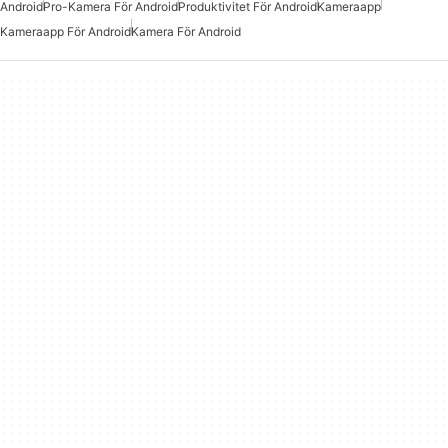
Android
Pro-Kamera För Android
Produktivitet För Android
Kameraapp
Kameraapp För Android
Kamera För Android