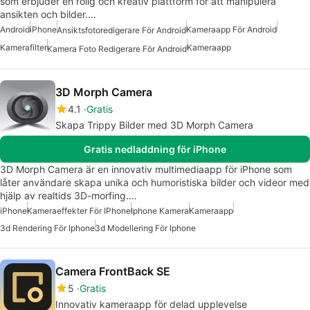
som erbjuder en rolig och kreativ plattform för att manipulera
ansikten och bilder.…
Android
iPhone
Kameraapp För Android
Ansiktsfotoredigerare För Android
Kamerafilter
Kameraapp
Kamera Foto Redigerare För Android
3D Morph Camera
4.1
Gratis
Skapa Trippy Bilder med 3D Morph Camera
Gratis nedladdning för iPhone
3D Morph Camera är en innovativ multimediaapp för iPhone som
låter användare skapa unika och humoristiska bilder och videor med
hjälp av realtids 3D-morfing.…
iPhone
Kameraeffekter För IPhone
Iphone Kamera
Kameraapp
3d Rendering För Iphone
3d Modellering För Iphone
Camera FrontBack SE
5
Gratis
Innovativ kameraapp för delad upplevelse