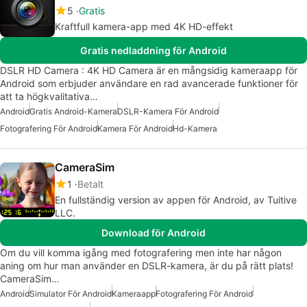
5
Gratis
Kraftfull kamera-app med 4K HD-effekt
Gratis nedladdning för Android
DSLR HD Camera : 4K HD Camera är en mångsidig kameraapp för
Android som erbjuder användare en rad avancerade funktioner för
att ta högkvalitativa…
Android
Gratis Android-Kamera
DSLR-Kamera För Android
Fotografering För Android
Kamera För Android
Hd-Kamera
CameraSim
1
Betalt
En fullständig version av appen för Android, av Tuitive
LLC.
Download för Android
Om du vill komma igång med fotografering men inte har någon
aning om hur man använder en DSLR-kamera, är du på rätt plats!
CameraSim…
Android
Simulator För Android
Kameraapp
Fotografering För Android