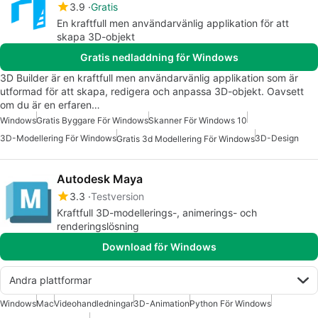
3.9
Gratis
En kraftfull men användarvänlig applikation för att
skapa 3D-objekt
Gratis nedladdning för Windows
3D Builder är en kraftfull men användarvänlig applikation som är
utformad för att skapa, redigera och anpassa 3D-objekt. Oavsett
om du är en erfaren…
Windows
Gratis Byggare För Windows
Skanner För Windows 10
3D-Modellering För Windows
3D-Design
Gratis 3d Modellering För Windows
Autodesk Maya
3.3
Testversion
Kraftfull 3D-modellerings-, animerings- och
renderingslösning
Download för Windows
Andra plattformar
Windows
Mac
Videohandledningar
3D-Animation
Python För Windows