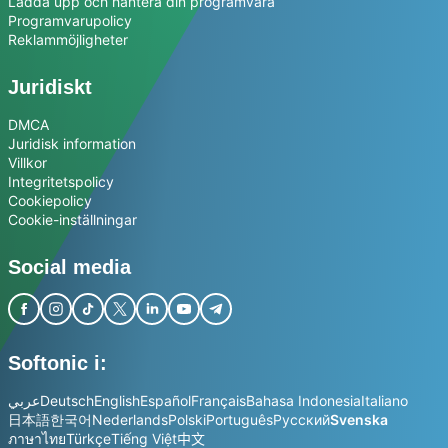
Ladda upp och hantera din programvara
Programvarupolicy
Reklammöjligheter
Juridiskt
DMCA
Juridisk information
Villkor
Integritetspolicy
Cookiepolicy
Cookie-inställningar
Social media
Softonic i:
عربي
Deutsch
English
Español
Français
Bahasa Indonesia
Italiano
日本語
한국어
Nederlands
Polski
Português
Русский
Svenska
ภาษาไทย
Türkçe
Tiếng Việt
中文