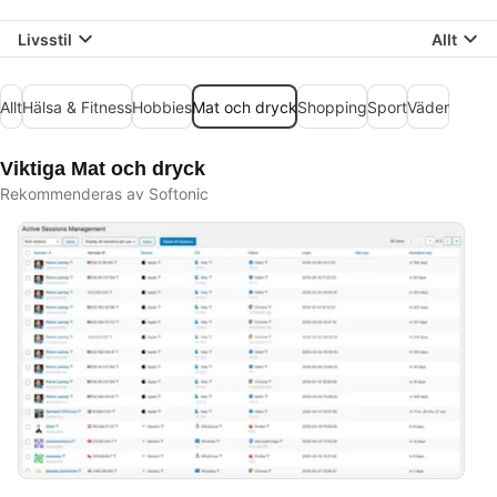
Livsstil
Allt
Allt
Hälsa & Fitness
Hobbies
Mat och dryck
Shopping
Sport
Väder
Viktiga Mat och dryck
Rekommenderas av Softonic