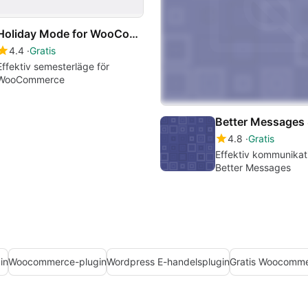
Holiday Mode for WooCommerce
4.4
Gratis
Effektiv semesterläge för
WooCommerce
4.8
Gratis
Effektiv kommunika
Better Messages
in
Woocommerce-plugin
Wordpress E-handelsplugin
Gratis Woocomme