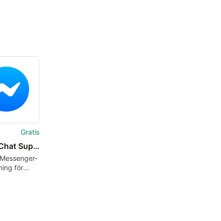
Gratis
Better Chat Support for Messenger
 Messenger-
ning för
ss