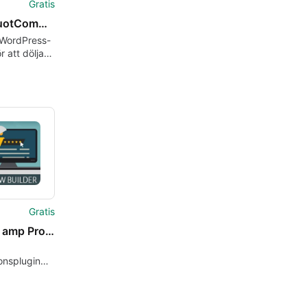
Gratis
Hide quotComments are closedquot
 WordPress-
r att dölja
andet om
tarer
Gratis
Review amp Product Review by Review Builder
onsplugin
dPress