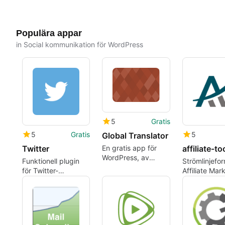
Populära appar
in Social kommunikation för WordPress
5
Gratis
5
Gratis
5
Global Translator
Twitter
En gratis app för
WordPress, av
Funktionell plugin
Strömlinjefo
pozzad.
för Twitter-
Affiliate Mar
integration
med affiliate-