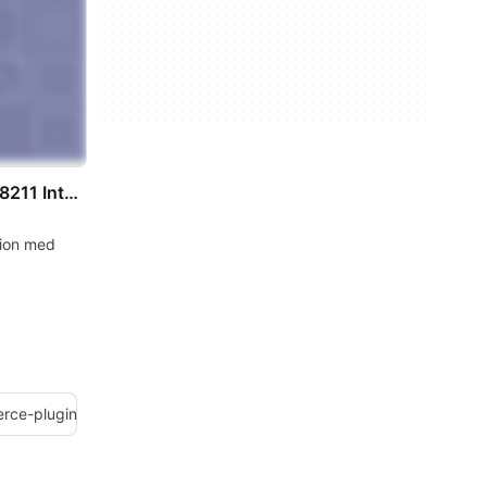
Better Messages 8211 Integration for WC Vendors Marketplace
tion med
rce-plugin