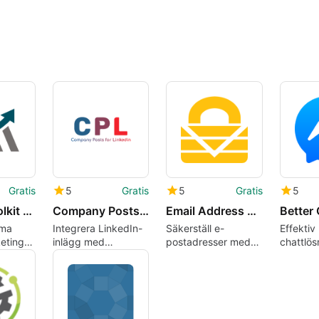
Gratis
5
Gratis
5
Gratis
5
affiliate-toolkit WP Affiliate Plugin with Amazon
Company Posts for LinkedIn
Email Address Security by WebEmailProtector
rma
Integrera LinkedIn-
Säkerställ e-
Effektiv
keting
inlägg med
postadresser med
chattlös
toolkit
WordPress
WebEmailProtector
WordPre