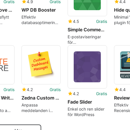
Gratis
4.9
Gratis
4.4
bbPress Move Topics
WP DB Booster
flytt
Effektiv
Minimal
4.5
Gratis
databasoptimering
plugin fö
 på
för WordPress
meddel
Simple Comment Notification
stängda
E-postaviseringar
kommen
för
inläggskommentarer:
en minimal
WordPress-
notifierare
Gratis
4.2
Gratis
4.4
4.2
Gratis
WriteShare Writing Community Platform
Zedna Custom Dashboard Messages
Fade Slider
Anpassa
Effektiv
Enkel och ren slider
to a
meddelanden i
Recensi
för WordPress
munity
WordPress med
för Wor
Zedna