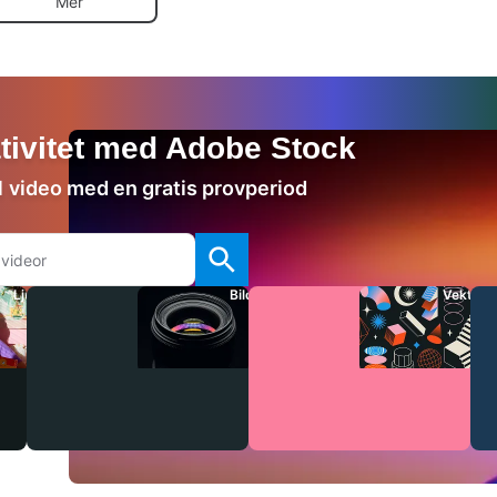
Mer
ativitet med Adobe Stock
 1 video med en gratis provperiod
Ljud
Bilder
Vektore