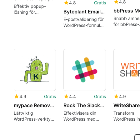
4.8
4.8
Gratis
Effektiv popup-
Byteplant Email Validator
lösning för
WordPress
Snabb ämnes
E-postvalidering för
för bbPress-
WordPress-formulär
moderatorer
som förhindrar
WordPress
ogiltiga
registreringar
4.9
Gratis
4.4
Gratis
4.9
mypace Remove Comments Feed Link
Rock The Slackbot
Lättviktig
Effektivisera din
Transform
WordPress-verktyg
WordPress med
WordPress in
som tar bort
Rock The Slackbot
Writing Com
kommentarflödeslänkar
från rubriker