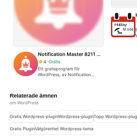
Notification Master 8211 All-in-One WordPress Notifications
4
Gratis
Ett gratisprogram för
WordPress, av Notification
Master.
Relaterade ämnen
om WordPress
Gratis Wordpress-plugin
Wordpress-plugin
Topp Wordpress-plug
Gratis Plugin
Välgörenhet Wordpress-tema