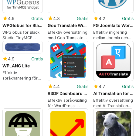
4.9
Gratis
4.3
Gratis
4.2
Gratis
WPGlobus for Black Studio TinyMCE Widget
Goo Translate Widget
FG Joomla to WordPress
WPGlobus för Black
Effektiv översättning
Effektiv migrering
Studio TinyMCE
med Goo Translate
mellan Joomla och
Widget
Widget
WordPress
4.9
Gratis
WPLANG Lite
Effektiv
språkhantering för
WordPress
4.4
Gratis
4.7
Gratis
R3DF Dashboard Language Switcher
AI Translation for TranslatePress
Effektiv språkväxling
Effektiv översättning
för WordPress-
med AI Translation
användare
för TranslatePress