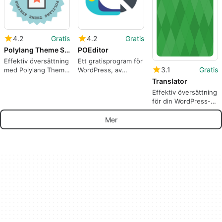
4.2
Gratis
4.2
Gratis
Polylang Theme Strings
POEditor
Effektiv översättning
Ett gratisprogram för
3.1
Gratis
med Polylang Theme
WordPress, av
Strings
POEditor.
Translator
Effektiv översättning
för din WordPress-
blogg
Mer