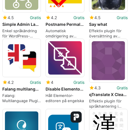
4.5
Gratis
4.2
Gratis
4.5
Gratis
Simple Admin Language Change
Postname Permalink Auto Redirect
Say what
Enkel språkändring
Automatisk
Effektiv plugin för
för WordPress-
omdirigering av
översättning av
administratörer
permalänkar
texter
4.2
Gratis
4
Gratis
4.3
Gratis
Falang multilanguage for WordPress
Disable Elementor Editor Translation
qTranslate X Cleanup and WPML Import
Falang:
Håll Elementor-
Multilanguage Plugin
editoren på engelska
Effektiv plugin för
för WordPress
språkhantering i
WordPress