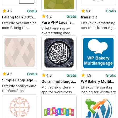
4.2
Gratis
4.6
Gratis
4.2
Gratis
Falang for YOOtheme Lite
translit it
Pure PHP Localization
Effektiv översättning
Effektiv översättning
med Falang för
och translitterering
Effektivisering av
YOOtheme Lite
för WordPress
översättning med
Pure PHP
Localization
4.5
Gratis
4.3
Gratis
4.9
Gratis
Simple Language Switcher
Quran multilanguage Text amp Audio
WP Bakery Multilanguage
Effektiv språkväxlare
Multispråkig Quran-
Effektiv flerspråkig
för WordPress
app för WordPress
lösning för WPBakery