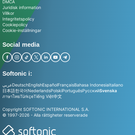
DMCA
Juridisk information
Villkor
Integritetspolicy
Cookiepolicy
Cookie-inställningar
Social media
Softonic i:
عربي
Deutsch
English
Español
Français
Bahasa Indonesia
Italiano
日本語
한국어
Nederlands
Polski
Português
Русский
Svenska
ภาษาไทย
Türkçe
Tiếng Việt
中文
Copyright SOFTONIC INTERNATIONAL S.A.
© 1997-2026 - Alla rättigheter reserverade