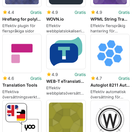
4.4
Gratis
4.9
Gratis
4.9
Gratis
Hreflang for polylang
WOVN.io
WPML String Translation Importer
Effektiv plugin för
Effektiv
Effektiv flerspråkig
flerspråkiga sidor
webbplatslokalisering
hantering för
med WOVN.io
WordPress
4.9
Gratis
4.6
Gratis
4.7
Gratis
WEB-T eTranslation Multilingual
Translation Tools
Autoglot 8211 Automatic WordPress Translation
Effektiv
Effektiva
Effektiv automatisk
webbplatsöversättning
översättningsverktyg
översättning för
med WEB-T
för WordPress
WordPress
eTranslation