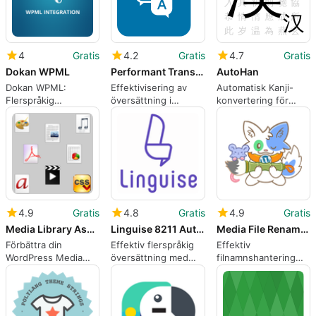
4
Gratis
4.2
Gratis
4.7
Gratis
Dokan WPML
Performant Translations
AutoHan
Dokan WPML:
Effektivisering av
Automatisk Kanji-
Flerspråkig
översättning i
konvertering för
eCommerce-lösning
WordPress
WordPress
4.9
Gratis
4.8
Gratis
4.9
Gratis
Media Library Assistant
Linguise 8211 Automatic multilingual translation
Media File Renamer: Rename for better SEO AI-Powered
Förbättra din
Effektiv flerspråkig
Effektiv
WordPress Media
översättning med
filnamnshantering
Library
Linguise
för WordPress