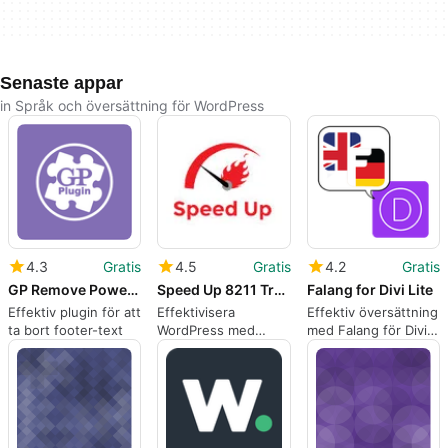
Senaste appar
in Språk och översättning för WordPress
4.3
Gratis
4.5
Gratis
4.2
Gratis
GP Remove Powered By
Speed Up 8211 Translation Cache
Falang for Divi Lite
Effektiv plugin för att
Effektivisera
Effektiv översättning
ta bort footer-text
WordPress med
med Falang för Divi
Speed Up 8211
Lite
Translation Cache