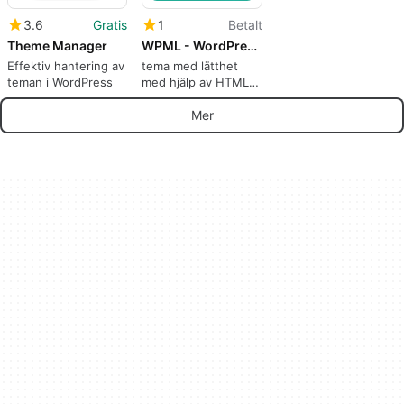
3.6
Gratis
1
Betalt
Theme Manager
WPML - WordPress Multilingual Plugin
Effektiv hantering av
tema med lätthet
teman i WordPress
med hjälp av HTML
och CSS. Personaliza
tu tema de
Mer
WordPress con
facilidad utilizando
HTML y CSS.