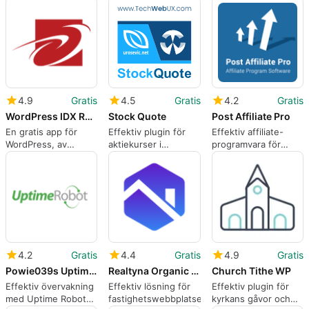
WordPress
predikningar
4.9
Gratis
4.5
Gratis
4.2
Gratis
WordPress IDX Real Estate Listings amp MLS Search
Stock Quote
Post Affiliate Pro
En gratis app för
Effektiv plugin för
Effektiv affiliate-
WordPress, av
aktiekurser i
programvara för
Diverse Solutions.
WordPress
WordPress
4.2
Gratis
4.4
Gratis
4.9
Gratis
Powie039s Uptime Robot Plugin
Realtyna Organic IDX plugin WPL Real Estate
Church Tithe WP
Effektiv övervakning
Effektiv lösning för
Effektiv plugin för
med Uptime Robot
fastighetswebbplatser
kyrkans gåvor och