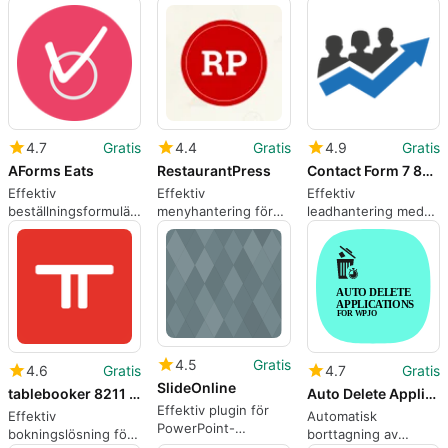
Connections
restauranger och
WordPress
Business Directory
företag
Toolbar
4.7
Gratis
4.4
Gratis
4.9
Gratis
AForms Eats
RestaurantPress
Contact Form 7 8211 InfusionSoft Add-on
Effektiv
Effektiv
Effektiv
beställningsformulär
menyhantering för
leadhantering med
för restauranger
restauranger med
Contact Form 7 Add-
RestaurantPress
on
4.5
Gratis
4.6
Gratis
4.7
Gratis
SlideOnline
tablebooker 8211 The official plugin for tablebooker
Auto Delete Applications 8211 Add-on for WP Job Openings
Effektiv plugin för
Effektiv
Automatisk
PowerPoint-
bokningslösning för
borttagning av
inbäddning