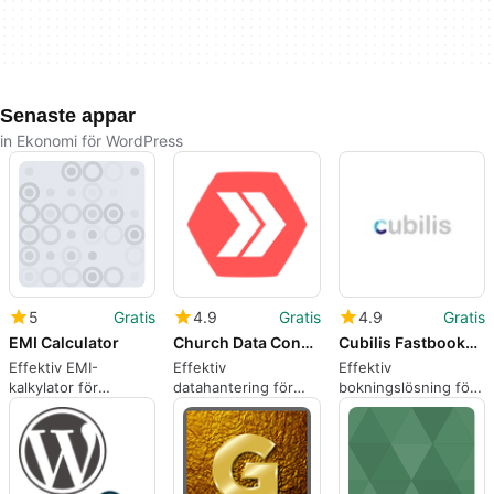
Senaste appar
in Ekonomi för WordPress
5
Gratis
4.9
Gratis
4.9
Gratis
EMI Calculator
Church Data Connect for Church Community Builder
Cubilis Fastbooker 8211 WordPress plugin
Effektiv EMI-
Effektiv
Effektiv
kalkylator för
datahantering för
bokningslösning för
WordPress
församlingar
WordPress