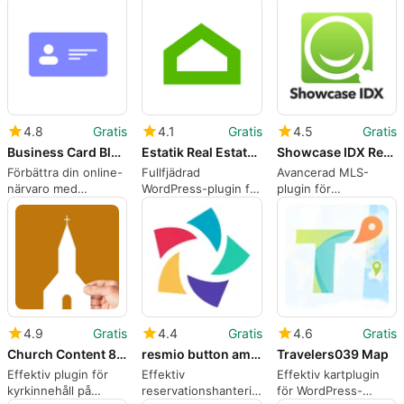
Plugin
donationer
4.8
Gratis
4.1
Gratis
4.5
Gratis
Business Card Block 8211 Show your business card on the web.
Estatik Real Estate Plugin
Showcase IDX Real Estate Search amp Lead Capture
Förbättra din online-
Fullfjädrad
Avancerad MLS-
närvaro med
WordPress-plugin för
plugin för
visitkortblock
fastigheter
fastighetsproffs
4.9
Gratis
4.4
Gratis
4.6
Gratis
Church Content 8211 Sermons Events and More
resmio button amp widget
Travelers039 Map
Effektiv plugin för
Effektiv
Effektiv kartplugin
kyrkinnehåll på
reservationshantering
för WordPress-