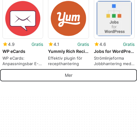
WordPress
för restauranger
bloggar
4.9
Gratis
4.1
Gratis
4.6
Gratis
WP eCards
Yummly Rich Recipes
Jobs for WordPress
WP eCards:
Effektiv plugin för
Strömlinjeforma
Anpassningsbar E-
recepthantering
Jobbhantering med
kortlösning för
Jobb för WordPress
WordPress
Mer