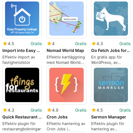
restauranger
jobbtillstånd
4.5
Gratis
4
Gratis
4.3
Gratis
Import into Easy Property Listings
Nomad World Map
Go Fetch Jobs for WP Job Manager
Effektiv import av
Effektiv kartläggning
En gratis app för
fastighetslistor
med Nomad World
WordPress, av
Map
SebeT.
4.3
Gratis
4.9
Gratis
4.5
Gratis
Quick Restaurant Reservations
Cron Jobs
Sermon Manager
Effektiv plugin för
Effektiv hantering av
Effektiv plugin för
restaurangbokningar
Cron Jobs i
hantering av