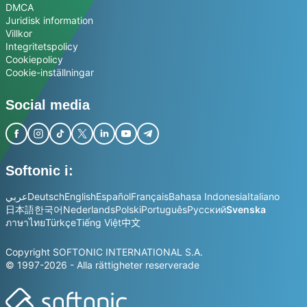
DMCA
Juridisk information
Villkor
Integritetspolicy
Cookiepolicy
Cookie-inställningar
Social media
Softonic i:
عربي
Deutsch
English
Español
Français
Bahasa Indonesia
Italiano
日本語
한국어
Nederlands
Polski
Português
Русский
Svenska
ภาษาไทย
Türkçe
Tiếng Việt
中文
Copyright SOFTONIC INTERNATIONAL S.A.
© 1997-2026 - Alla rättigheter reserverade