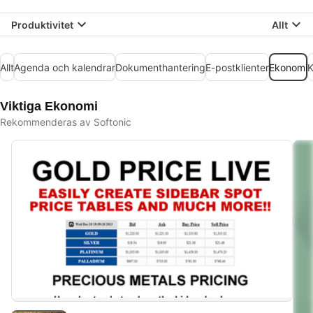
Produktivitet
Allt
Allt
Agenda och kalendrar
Dokumenthantering
E-postklienter
Ekonomi
K
Viktiga Ekonomi
Rekommenderas av Softonic