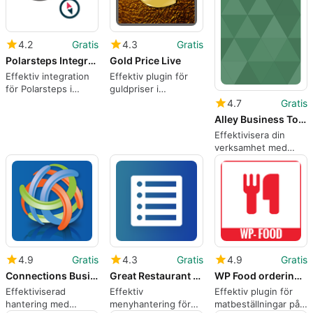
4.2
Gratis
4.3
Gratis
Polarsteps Integration
Gold Price Live
Effektiv integration
Effektiv plugin för
för Polarsteps i
guldpriser i
WordPress
WordPress
4.7
Gratis
Alley Business Toolkit
Effektivisera din
verksamhet med
Alley Business
Toolkit
4.9
Gratis
4.3
Gratis
4.9
Gratis
Connections Business Directory Toolbar
Great Restaurant Menu WP
WP Food ordering and Restaurant Menu
Effektiviserad
Effektiv
Effektiv plugin för
hantering med
menyhantering för
matbeställningar på