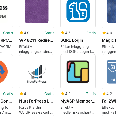
Gratis
4.9
Gratis
4.5
Gratis
4.9
DyaPress ERPCRM
WP 8211 Redirect to homepage after login
SQRL Login
RP/CRM
Effektiv
Säker inloggning
Effektiv
inloggningsomdirigering
med SQRL Login för
inloggni
lugin
för WordPress
WordPress
WordPre
Gratis
4
Gratis
4.9
Gratis
4.2
KP Fastest Contact Form 7 Recaptcha V3
NutsForPress Login Watchdog
MyASP MemberShip
Fail2W
ing för
Förbättra din
Effektiv
Effektiv
m 7 med
WordPress-säkerhet
medlemskapshantering
med Fai