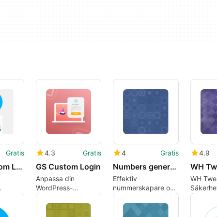
Gratis
4.3
Gratis
4
Gratis
4.9
Bobs Custom Login
GS Custom Login
Numbers generator and validator
WH Tw
Anpassa din
Effektiv
WH Twea
WordPress-
nummerskapare och
Säkerhet
nkelt
inloggning med GS
validerare för
WordPre
Custom Login
WordPress