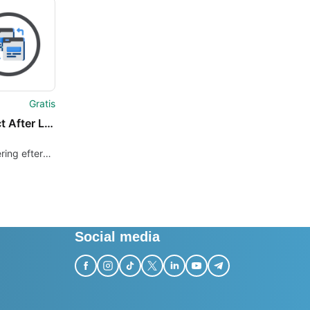
ss
Gratis
Redirect After Logout
ring efter
ing
Social media