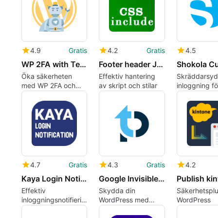
4.9
Gratis
4.2
Gratis
4.5
WP 2FA with Telegram
Footer header JS amp CSS
Öka säkerheten
Effektiv hantering
Skräddarsy
med WP 2FA och
av skript och stilar
inloggning fö
Telegram
WordPress
4.7
Gratis
4.3
Gratis
4.2
Kaya Login Notification
Google Invisible reCaptcha by ThreatPress
Effektiv
Skydda din
Säkerhetsplu
inloggningsnotifiering
WordPress med
WordPress
för WordPress
Invisible