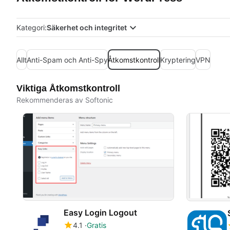
Kategori:
Säkerhet och integritet
Allt
Anti-Spam och Anti-Spy
Åtkomstkontroll
Kryptering
VPN
Viktiga Åtkomstkontroll
Rekommenderas av Softonic
Easy Login Logout
4.1
Gratis