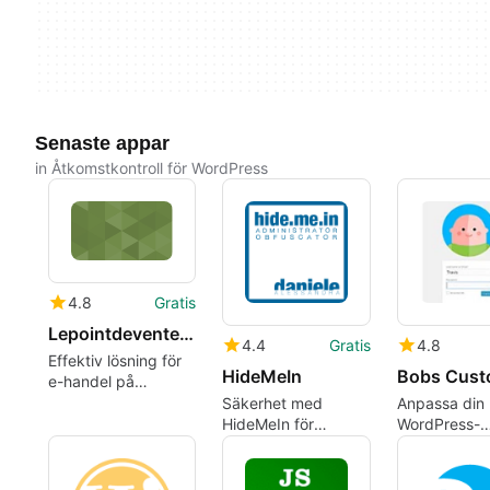
Senaste appar
in Åtkomstkontroll för WordPress
4.8
Gratis
Lepointdevente.com
4.4
Gratis
4.8
Effektiv lösning för
HideMeIn
e-handel på
WordPress
Säkerhet med
Anpassa din
HideMeIn för
WordPress-
WordPress
inloggning e