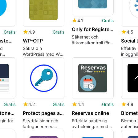
4.1
Gratis
Only for Registered Users
Gratis
4.9
Gratis
4.5
Säkerhet och
Shokola Custom and White Label
WP-OTP
åtkomstkontroll för
dd
Säkra din
Effektiv 
WordPress
r
WordPress med WP-
inloggni
OTP
WordPre
Gratis
4.2
Gratis
4.4
Gratis
4.8
Publish kintone data
Protect pages and categories with login
Reservas online
gin för
Skydda sidor och
Effektiv hantering
Biometri
kategorier med
av bokningar med
autentis
inloggning
Reservas online
WordPre