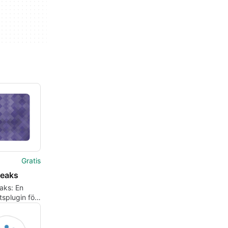
Gratis
eaks
ks: En
splugin för
ss