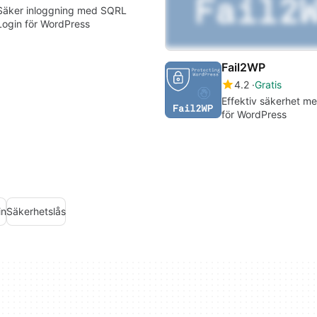
Säker inloggning med SQRL
Login för WordPress
Fail2WP
4.2
Gratis
Effektiv säkerhet m
för WordPress
in
Säkerhetslås