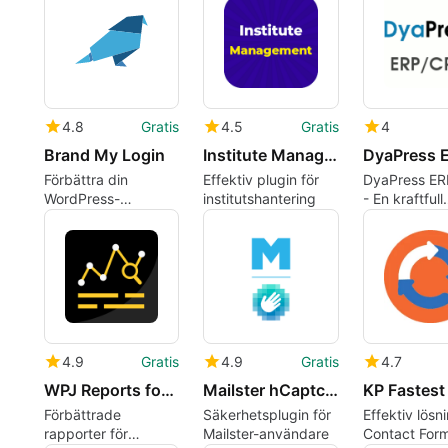
reCAPTCHA
4.8
Gratis
4.5
Gratis
4
Brand My Login
Institute Management 8211 Learning Management System
Förbättra din
Effektiv plugin för
DyaPress E
WordPress-
institutshantering
- En kraftfull
inloggning med
WordPress-p
Brand My Login
4.9
Gratis
4.9
Gratis
4.7
WPJ Reports for MemberPress
Mailster hCaptcha
Förbättrade
Säkerhetsplugin för
Effektiv lösn
rapporter för
Mailster-användare
Contact For