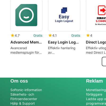
MemberPress
Recaptcha V
4.7
Gratis
4.1
Gratis
4
Advanced Members for ACF
Easy Login Logout
Direct Log
Avancerad
Effektiv hantering
Effektiv utlo
medlemsplugin för
av
med Direct 
ACF
inloggningsmenyer
Om oss
Reklam
Softonic-information
Monetisering
Säkerhets- och
förläggare
Förtroendecenter
Ladda upp o
Hjälp & Support
programvar