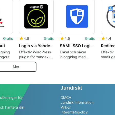
3
med NutsForPress
med MyASP
WordPre
MemberShip
Gratis
4.8
Gratis
4.5
Gratis
4.4
out
Login via Yandex вход через Яндекс ID
SAML SSO Login 8211 WP Single Sign On
ggning
Effektiv WordPress-
Enkel och säker
Effektiv
Logout
plugin för Yandex-
inloggning med
omdirige
inloggning
SAML SSO-plugin
utloggn
Mer
Juridiskt
slösningar för
DMCA
Juridisk information
ch hantera din
Villkor
a
Integritetspolicy