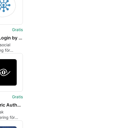
Gratis
Social Login by BestWebSoft
social
ng för
ss
Gratis
Biometric Authentication
sk
ering för
ss