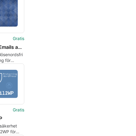
Gratis
Magic Emails amp Autologin URLs
 lösenordsfri
ng för
ss
Gratis
P
 säkerhet
l2WP för