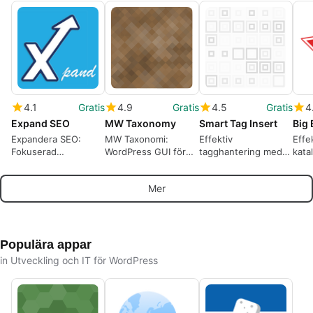
4.1
Gratis
4.9
Gratis
4.5
Gratis
4
Expand SEO
MW Taxonomy
Smart Tag Insert
Big
Expandera SEO:
MW Taxonomi:
Effektiv
Effe
Fokuserad
WordPress GUI för
tagghantering med
kata
WordPress SEO-
att skapa och
Smart Tag Insert
med
plugin för kontroll av
hantera taxonomier
Dire
Mer
på sidan
Populära appar
in Utveckling och IT för WordPress