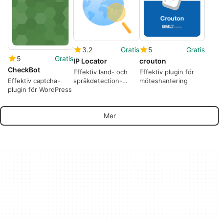
3.2
Gratis
5
Gratis
5
Gratis
IP Locator
crouton
CheckBot
Effektiv land- och
Effektiv plugin för
språkdetection-
möteshantering
Effektiv captcha-
plugin
plugin för WordPress
Mer