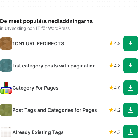
De mest populära nedladdningarna
in Utveckling och IT för WordPress
1ON1 URL REDIRECTS
4.9
List category posts with pagination
4.8
Category For Pages
4.9
Post Tags and Categories for Pages
4.2
Already Existing Tags
4.7