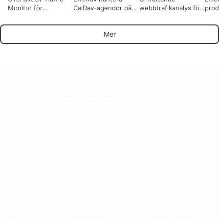
Monitor för
CalDav-agendor på
webbtrafikanalys för
prod
WordPress
WordPress
WordPress
med 
Woo
Mer