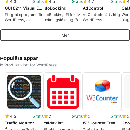
4.3
Gratis
4.5
Gratis
4.7
Gratis
4
GUI 8211 Visual Editor
IdoBooking
AdControl
Cal
Ett gratisprogram för
IdoBooking: Effektiv
AdControl: Lättviktig
Word
WordPress, av
bokningslösning för
WordPress
plug
JasmanXcrew.
WordPress
annonschef för
plat
utgivare och
judi
Mer
bloggare
kale
Populära appar
in Produktivitet för WordPress
4.5
Gratis
2
Gratis
5
Gratis
5
Traffic Monitor
caldavlist
W3Counter Free Real-Time Web Stats
Översikt av Traffic
Effektiv hantera
Omfattande
Effe