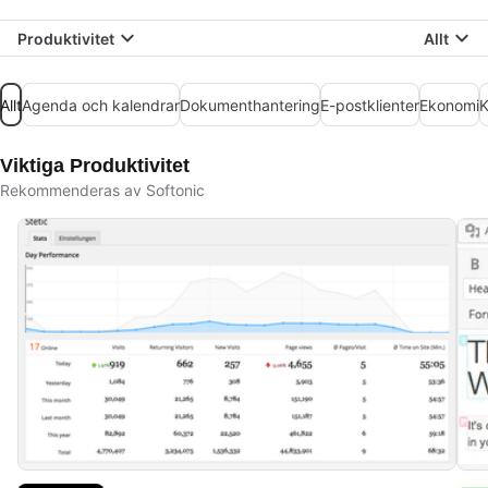
Produktivitet
Allt
Allt
Agenda och kalendrar
Dokumenthantering
E-postklienter
Ekonomi
K
Viktiga Produktivitet
Rekommenderas av Softonic