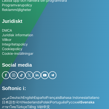
Ladda upp och hantera din programvara
Programvarupolicy
Reklammöjligheter
Juridiskt
DMCA
Juridisk information
Villkor
Integritetspolicy
Cookiepolicy
Cookie-inställningar
Social media
Softonic i:
عربي
Deutsch
English
Español
Français
Bahasa Indonesia
Italiano
日本語
한국어
Nederlands
Polski
Português
Русский
Svenska
ภาษาไทย
Türkçe
Tiếng Việt
中文