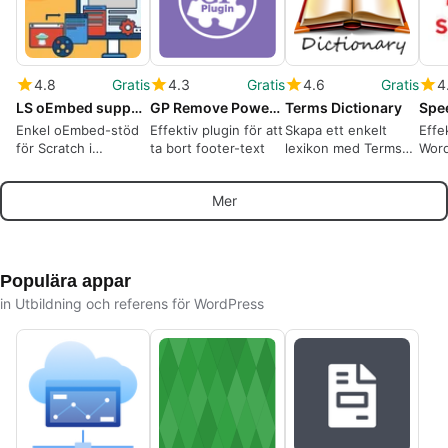
4.8
Gratis
4.3
Gratis
4.6
Gratis
4
LS oEmbed support for Scratch Mit
GP Remove Powered By
Terms Dictionary
Enkel oEmbed-stöd
Effektiv plugin för att
Skapa ett enkelt
Effe
för Scratch i
ta bort footer-text
lexikon med Terms
Wor
WordPress
Dictionary
Spe
Tran
Mer
Populära appar
in Utbildning och referens för WordPress