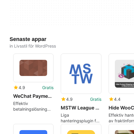
Senaste appar
in Livsstil för WordPress
4.9
Gratis
WeChat Payments for WooCommerce
4.9
Gratis
4.4
Effektiv
MSTW League Manager
betalningslösning
för WooCommerce
Liga
Effektiv hant
hanteringsplugin för
av fraktinfor
WordPress-
WooCommer
webbplatser