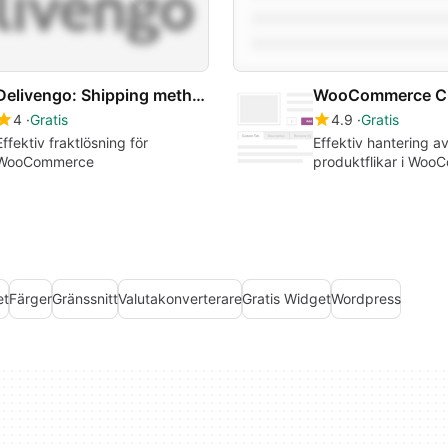
Delivengo: Shipping methods for WooCommerce
4
Gratis
4.9
Gratis
Effektiv fraktlösning för
Effektiv hantering a
WooCommerce
produktflikar i Wo
et
Färger
Gränssnitt
Valutakonverterare
Gratis Widget
Wordpress