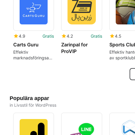
inriktade på sport
4.9
Gratis
4.2
Gratis
4.5
Carts Guru
Zarinpal for
ProVIP
Effektiv
Effektiv hant
marknadsföringsautomation
av sportklub
för e-handlare
med WordPr
plugin
Populära appar
in Livsstil för WordPress