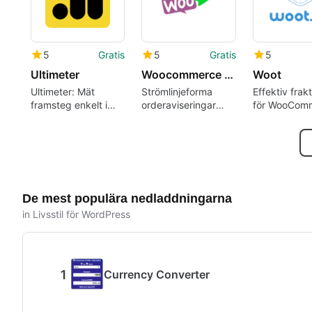
5
Gratis
5
Gratis
5
Ultimeter
Woocommerce Line Notify
Woot
Ultimeter: Mät
Strömlinjeforma
Effektiv frak
framsteg enkelt i
orderaviseringar
för WooCom
WordPress
med Woocommerce
Line Notify
De mest populära nedladdningarna
in Livsstil för WordPress
Currency Converter