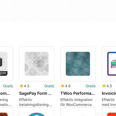
Gratis
4.5
Gratis
4.6
Gratis
4.5
Hide WooCommerce Product Shipping Info
SagePay Form Gateway for WooCommerce
TWoo Performant
ering
Effektiv
Effektiv integration
Effektiv
mation i
betalningslösning
för WooCommerce
med Inv
ce
för WooCommerce
för Wo