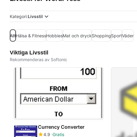
Kategori:
Livsstil
Allt
Hälsa & Fitness
Hobbies
Mat och dryck
Shopping
Sport
Väder
Viktiga Livsstil
Rekommenderas av Softonic
Currency Converter
4.9
Gratis