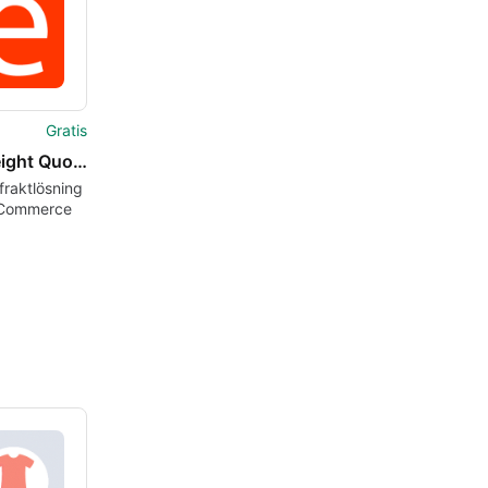
Gratis
LTL Freight Quotes 8211 Worldwide Express Edition
 fraktlösning
oCommerce