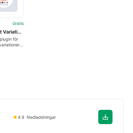
Gratis
Product Variations Swatches for WooCommerce
plugin för
ariationer i
merce
4.9
Nedladdningar