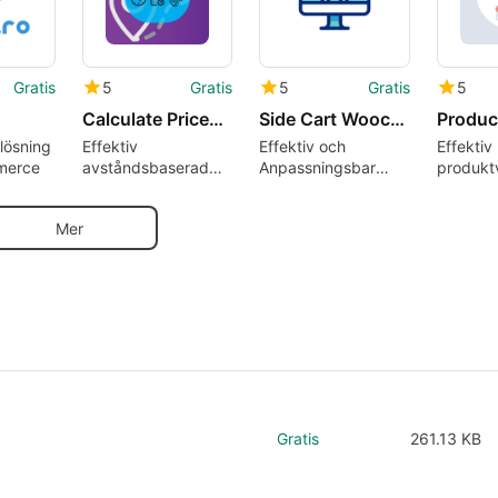
Gratis
5
Gratis
5
Gratis
5
Calculate Prices based on Distance For WooCommerce
Side Cart Woocommerce Woocommerce Cart
tlösning
Effektiv
Effektiv och
Effektiv 
merce
avståndsbaserad
Anpassningsbar
produktv
prissättning för
Side Cart för
WooCom
WooCommerce
WooCommerce
Mer
Gratis
261.13 KB