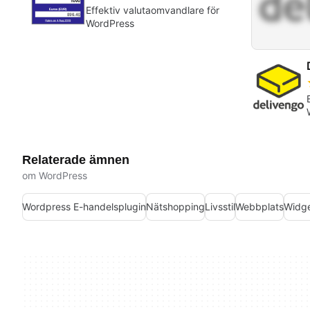
Effektiv valutaomvandlare för
WordPress
Relaterade ämnen
om WordPress
Wordpress E-handelsplugin
Nätshopping
Livsstil
Webbplats
Widg