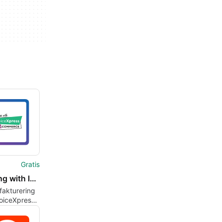
Gratis
Invoicing with InvoiceXpress for WooCommerce 8211 Free
 fakturering
oiceXpress
oCommerce