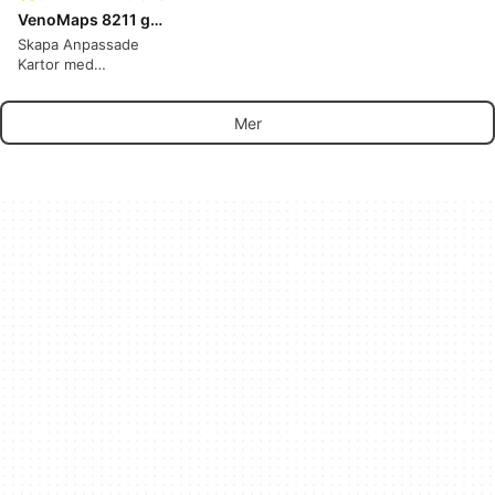
VenoMaps 8211 geo map and custom markers
Skapa Anpassade
Kartor med
VenoMaps
Mer