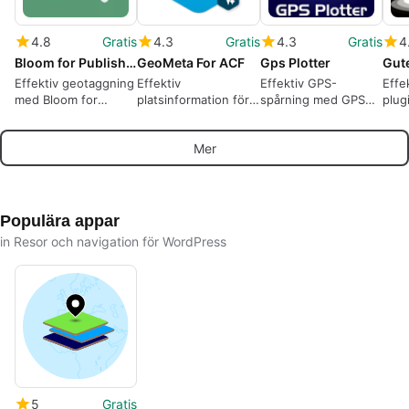
4.8
Gratis
4.3
Gratis
4.3
Gratis
4
Bloom for Publishers
GeoMeta For ACF
Gps Plotter
Effektiv geotaggning
Effektiv
Effektiv GPS-
Effe
med Bloom for
platsinformation för
spårning med GPS
plug
Publishers
WordPress
Plotter
Map
Mer
Populära appar
in Resor och navigation för WordPress
5
Gratis