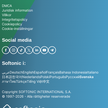
DMCA
Juridisk information
Villkor
Integritetspolicy
Cookiepolicy
Cookie-inställningar
Social media
Softonic i:
عربي
Deutsch
English
Español
Français
Bahasa Indonesia
Italiano
日本語
한국어
Nederlands
Polski
Português
Русский
Svenska
ภาษาไทย
Türkçe
Tiếng Việt
中文
Copyright SOFTONIC INTERNATIONAL S.A.
© 1997-2026 - Alla rättigheter reserverade