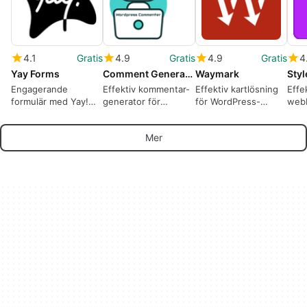
4.1
Gratis
4.9
Gratis
4.9
Gratis
4
Yay Forms
Comment Generator
Waymark
Styl
Engagerande
Effektiv kommentar-
Effektiv kartlösning
Effe
formulär med Yay!
generator för
för WordPress-
web
Forms
WordPress
användare
Styl
Mer