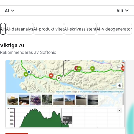
AI
Allt
Allt
AI-dataanalys
AI-produktivitet
AI-skrivassistent
AI-videogenerator
Viktiga AI
Rekommenderas av Softonic