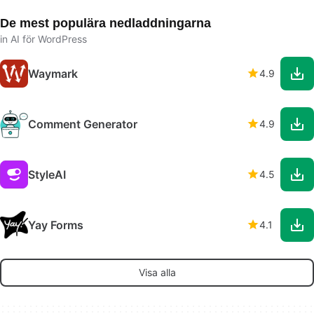
De mest populära nedladdningarna
in AI för WordPress
Waymark
4.9
Comment Generator
4.9
StyleAI
4.5
Yay Forms
4.1
Visa alla