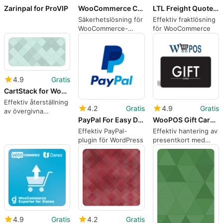
Zarinpal for ProVIP
WooCommerce Category Locker
LTL Freight Quotes 8211 Worldwide Express Edition
Säkerhetslösning för
Effektiv fraktlösning
WooCommerce-
för WooCommerce
kategorier
4.9
Gratis
CartStack for WooCommerce
Effektiv återställning
4.2
Gratis
4.9
Gratis
av övergivna
PayPal For Easy Digital Downloads EDD
WooPOS Gift Cards for WooCommerce
varukorgar
Effektiv PayPal-
Effektiv hantering av
plugin för WordPress
presentkort med
WooPOS
4.9
Gratis
4.2
Gratis