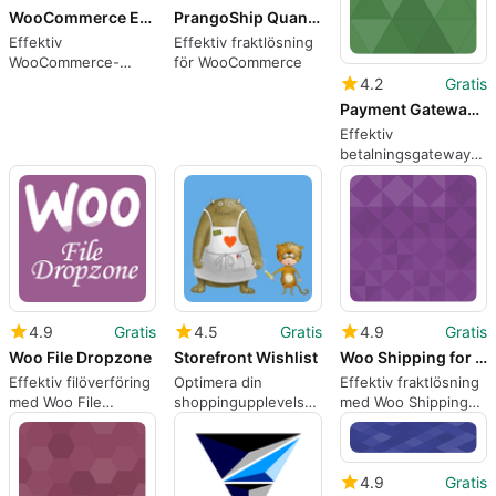
WooCommerce Exporter for Danea
PrangoShip Quantity Based for WooCommerce
Effektiv
Effektiv fraktlösning
WooCommerce-
för WooCommerce
exportör för Danea
4.2
Gratis
Payment Gateway for PayPal Pro on WooCommerce
Effektiv
betalningsgateway
för PayPal Pro
4.9
Gratis
4.5
Gratis
4.9
Gratis
Woo File Dropzone
Storefront Wishlist
Woo Shipping for Nova Poshta
Effektiv filöverföring
Optimera din
Effektiv fraktlösning
med Woo File
shoppingupplevelse
med Woo Shipping
Dropzone
med Storefront
för Nova Poshta
Wishlist
4.9
Gratis