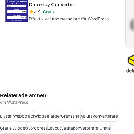
Currency Converter
4.9
Gratis
Effektiv valutaomvandlare för WordPress
Relaterade ämnen
om WordPress
Livsstil
Webbplats
Widget
Färger
Gränssnitt
Valutakonverterare
Gratis Widget
Wordpress
Layout
Valutakonverterare Gratis