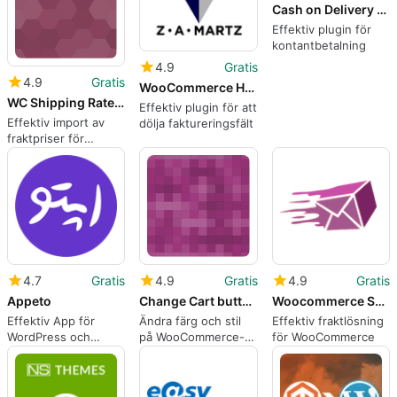
Cash on Delivery of Russian Post or EMS For WooCommerce
Effektiv plugin för
kontantbetalning
4.9
Gratis
4.9
Gratis
WooCommerce Hide Billing Fields
WC Shipping Rates Importer
Effektiv plugin för att
Effektiv import av
dölja faktureringsfält
fraktpriser för
WooCommerce
4.7
Gratis
4.9
Gratis
4.9
Gratis
Appeto
Change Cart button Colors WooCommerce
Woocommerce Shipping Details
Effektiv App för
Ändra färg och stil
Effektiv fraktlösning
WordPress och
på WooCommerce-
för WooCommerce
Woocommerce
knappar