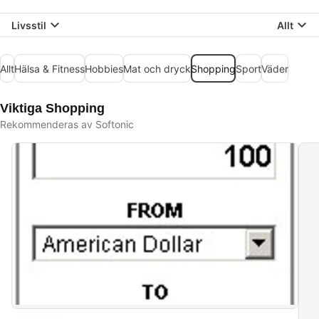
Livsstil
Allt
Allt
Hälsa & Fitness
Hobbies
Mat och dryck
Shopping
Sport
Väder
Viktiga Shopping
Rekommenderas av Softonic