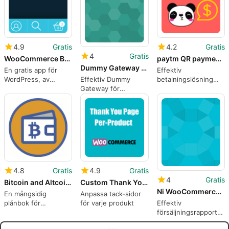
4.9
Gratis
4.2
Gratis
4
Gratis
WooCommerce Bottom Bar for Mobile
paytm QR payment gateway
Dummy Gateway for WooCommerce
En gratis app för
Effektiv
Effektiv Dummy
WordPress, av
betalningslösning
Gateway för
Wombat Plugins.
med Paytm QR
WooCommerce
4.8
Gratis
4.9
Gratis
4
Gratis
Bitcoin and Altcoin Wallets
Custom Thank You Page Per Product for WC
Ni WooCommerce Sales Report By User Role
En mångsidig
Anpassa tack-sidor
plånbok för
för varje produkt
Effektiv
kryptovalutor
försäljningsrapporteri
för WooCommerce