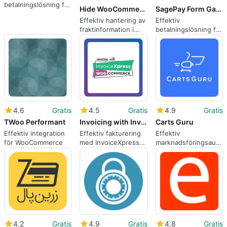
betalningslösning för
Hide WooCommerce Product Shipping Info
SagePay Form Gateway for WooCommerce
WooCommerce
Effektiv hantering av
Effektiv
fraktinformation i
betalningslösning för
WooCommerce
WooCommerce
4.6
Gratis
4.5
Gratis
4.9
Gratis
TWoo Performant
Invoicing with InvoiceXpress for WooCommerce 8211 Free
Carts Guru
Effektiv integration
Effektiv fakturering
Effektiv
för WooCommerce
med InvoiceXpress
marknadsföringsautom
för WooCommerce
för e-handlare
4.2
Gratis
4.9
Gratis
4.8
Gratis