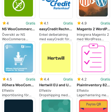
4
Gratis
4.1
Gratis
4.9
Gratis
NS WooCommerce Catalog
easyCredit Rechnung amp Ratenkauf for wooCommerce
Magento 2 WordPress Integration
Översikt av NS
Enkel delbetalning
Integrera Magento 2
WooCommerce
med easyCredit för
med WordPress
Catalog Plugin
WooCommerce
enkelt
4.5
Gratis
4.4
Gratis
4.2
Gratis
ilGhera WooCommerce Importer for Danea
Hertwill EU and US Dropshipping
PlainInventory 8211 Inventory Management Plugin
Effektiv
Effektiv
Effektiv
importlösning för
Dropshipping med
Lagerhantering med
WooCommerce med
Hertwill-plugin
PlainInventory
Danea