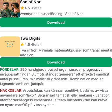
Son of Nor
4.5
Betalt
Äventyr och pussellösning i Son of Nor
Download
Two Digits
4.6
Betalt
Två siffror: Minimala matematikpussel som tränar mental
addition
Download
FÖRDELAR:
250 handgjorda pussel organiserade i progressiva
nivåuppsättningar. Slumptillståndet genererar ett effektivt oändligt
antal pussel. Ren, minimalistisk gränssnitt i kombination med en
lugnande ambient ljudspår.
NACKDELAR:
Arbetsfokus kan kännas repetitivt, beskrivs av vissa
användare som 'läxor'. Begränsad tematisk eller mekanisk variation
utanför delmängdssummepussel. Steam-klientens krav kan kräva
en nyare macOS på vissa system.