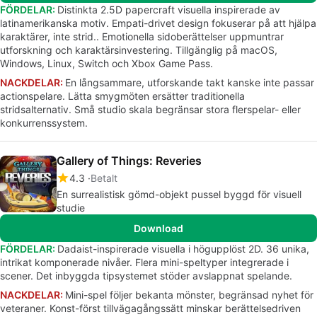
FÖRDELAR:
Distinkta 2.5D papercraft visuella inspirerade av
latinamerikanska motiv. Empati-drivet design fokuserar på att hjälpa
karaktärer, inte strid.. Emotionella sidoberättelser uppmuntrar
utforskning och karaktärsinvestering. Tillgänglig på macOS,
Windows, Linux, Switch och Xbox Game Pass.
NACKDELAR:
En långsammare, utforskande takt kanske inte passar
actionspelare. Lätta smygmöten ersätter traditionella
stridsalternativ. Små studio skala begränsar stora flerspelar- eller
konkurrenssystem.
Gallery of Things: Reveries
4.3
Betalt
En surrealistisk gömd-objekt pussel byggd för visuell
studie
Download
FÖRDELAR:
Dadaist-inspirerade visuella i högupplöst 2D. 36 unika,
intrikat komponerade nivåer. Flera mini-speltyper integrerade i
scener. Det inbyggda tipsystemet stöder avslappnat spelande.
NACKDELAR:
Mini-spel följer bekanta mönster, begränsad nyhet för
veteraner. Konst-först tillvägagångssätt minskar berättelsedriven