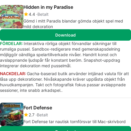
Hidden in my Paradise
4.4
Betalt
Gömd i mitt Paradis blandar gömda objekt spel med
mild dekoration
Download
FÖRDELAR:
Interaktiva rörliga objekt förvandlar sökningar till
rumsliga pussel. Sandbox-redigerare med gemenskapsdelning
möjliggör oändliga spelartillverkade nivåer. Handrit konst och
avslappnande ljudspår får konstant beröm. Snapshot-uppdrag
integrerar dekoration med pusselmål.
NACKDELAR:
Gacha-baserad butik använder intjänad valuta för att
låsa upp dekorationer. Nivåskapande kräver upplåsta objekt från
huvudkampanjen. Takt och fotografisk fokus passar avslappnade
sessioner, inte snabb arkadspel..
Fort Defense
2.7
Betalt
Fort Defense tar nautisk tornförsvar till Mac-skrivbord