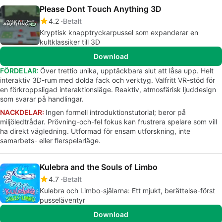
Please Dont Touch Anything 3D
4.2
Betalt
Kryptisk knapptryckarpussel som expanderar en
kultklassiker till 3D
Download
FÖRDELAR:
Över trettio unika, upptäckbara slut att låsa upp. Helt
interaktiv 3D-rum med dolda fack och verktyg. Valfritt VR-stöd för
en förkroppsligad interaktionsläge. Reaktiv, atmosfärisk ljuddesign
som svarar på handlingar.
NACKDELAR:
Ingen formell introduktionstutorial; beror på
miljöledtrådar. Prövning-och-fel fokus kan frustrera spelare som vill
ha direkt vägledning. Utformad för ensam utforskning, inte
samarbets- eller flerspelarläge.
Kulebra and the Souls of Limbo
4.7
Betalt
Kulebra och Limbo-själarna: Ett mjukt, berättelse-först
pusseläventyr
Download