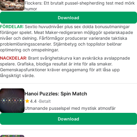
Flockers: Ett brutalt pussel-shepherding test med mörk
humor
Download
FÖRDELAR:
Sextio huvudnivåer plus sex dolda bonusutmaningar
förlänger spelet. Meat Maker-redigeraren möjliggör spelarskapade
nivåer och delning. Fårförmågor producerar varierande taktiska
problemlösningsscenarier. Stjärnbetyg och topplistor belönar
optimering och omspelningar.
NACKDELAR:
Brant svårighetskurva kan avskräcka avslappnade
spelare. Grafiska, blodiga resultat är inte för alla smaker.
Gemenskapsfunktioner kräver engagemang för att låsa upp
långsiktigt värde.
Hanoi Puzzles: Spin Match
4.4
Betalt
Utmanande pusselspel med mystisk atmosfär
Download