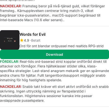
NACKDELAR:
Framsteg beror på nivå-tjänad guld, vilket förlänger
framsteg.. Kärnupplevelsen centrerar kring match-3, vilket
begränsar icke-pusselvariation.. macOS-support begränsad till
Intel-baserade Macs (10.6 eller senare)..
Words for Evil
4.9
Betalt
Ord för ont blandar ordpussel med realtids RPG-strid
Download
FÖRDELAR:
Real-tids ord-baserad strid kopplar ordförråd direkt till
attacker och förmågor. Flera hjälteklasser stöder olika, klass-
specifika strategier. Last-stand anagram mekanik ger en spännande
andra chans för hjältar. Fullt tangentbordssupport möjliggör snabb
inmatning för hög hastighets spelande.
NACKDELAR:
Snabb takt kräver ett stort aktivt ordförråd och snabb
skrivning. Ingen uttrycklig nämning av flerspelarstöd i
funktionslistan. Högintensiva sessioner kanske inte passar
avslappnade pusselspelare.