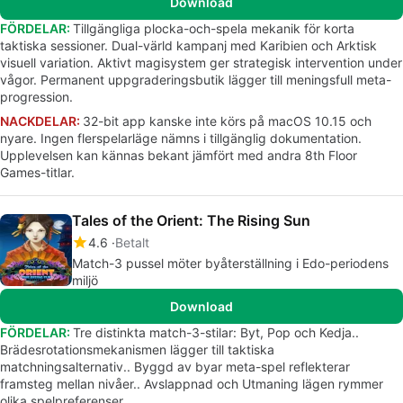
Download
FÖRDELAR:
Tillgängliga plocka-och-spela mekanik för korta
taktiska sessioner. Dual-värld kampanj med Karibien och Arktisk
visuell variation. Aktivt magisystem ger strategisk intervention under
vågor. Permanent uppgraderingsbutik lägger till meningsfull meta-
progression.
NACKDELAR:
32-bit app kanske inte körs på macOS 10.15 och
nyare. Ingen flerspelarläge nämns i tillgänglig dokumentation.
Upplevelsen kan kännas bekant jämfört med andra 8th Floor
Games-titlar.
Tales of the Orient: The Rising Sun
4.6
Betalt
Match-3 pussel möter byåterställning i Edo-periodens
miljö
Download
FÖRDELAR:
Tre distinkta match-3-stilar: Byt, Pop och Kedja..
Brädesrotationsmekanismen lägger till taktiska
matchningsalternativ.. Byggd av byar meta-spel reflekterar
framsteg mellan nivåer.. Avslappnad och Utmaning lägen rymmer
olika spelpreferenser..