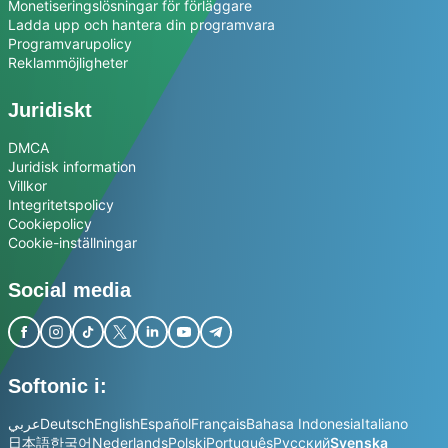
Monetiseringslösningar för förläggare
Ladda upp och hantera din programvara
Programvarupolicy
Reklammöjligheter
Juridiskt
DMCA
Juridisk information
Villkor
Integritetspolicy
Cookiepolicy
Cookie-inställningar
Social media
Softonic i:
عربي
Deutsch
English
Español
Français
Bahasa Indonesia
Italiano
日本語
한국어
Nederlands
Polski
Português
Русский
Svenska