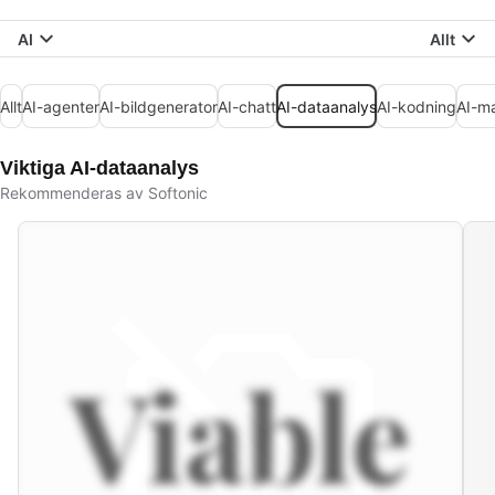
AI
Allt
Allt
AI-agenter
AI-bildgenerator
AI-chatt
AI-dataanalys
AI-kodning
AI-m
Viktiga AI-dataanalys
Rekommenderas av Softonic