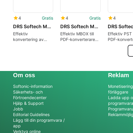
4
Gratis
4
Gratis
4
DRS Softech MSG Converter Tool
DRS Softech MBOX to PDF Converter
Effektiv
Effektiv MBOX till
Effektiv PST t
konvertering av
PDF-konverterare
PDF-konvert
MSG-filer
för Mac
för Mac
Om oss
Reklam
Softonic-information
Monetisering
Säkerhets- och
förläggare
Förtroendecenter
Ladda upp o
Hjälp & Support
programvar
Jobb
Programvaru
Editorial Guidelines
Reklammöjli
Lägg till din programvara /
app
Verktyg online