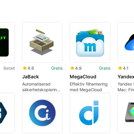
Betalt
4.6
Gratis
4.9
Gratis
4.1
JaBack
MegaCloud
Yandex
Automatiserad
Effektiv filhantering
Yandex D
säkerhetskopiering
med MegaCloud
Mac: Fin
PG
och
integrer
synkroniseringsverktyg
med mob
för schemalagda,
säkerhe
villkorliga
filarbetsflöden