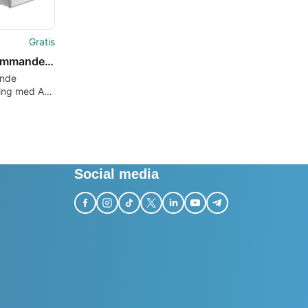
Gratis
Ant Commander Personal
nde
ring med Ant
der
l
Social media