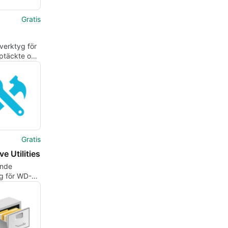
Gratis
 verktyg för
pptäckte och
ning
Gratis
e Utilities
nde
g för WD-