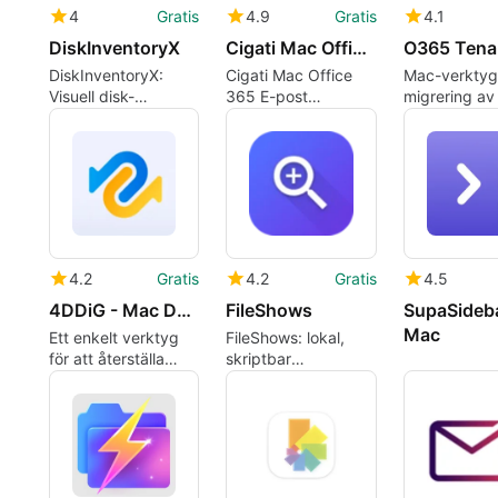
4
Gratis
4.9
Gratis
4.1
DiskInventoryX
Cigati Mac Office 365 Email Backup Tool
DiskInventoryX:
Cigati Mac Office
Mac-verktyg
Visuell disk-
365 E-post
migrering av
användningsanalys
Backupverktyg för
365-postlåd
för Mac
postlådeförsändelser
mellan hyres
kraftanvändare
4.2
Gratis
4.2
Gratis
4.5
4DDiG - Mac Data Recovery
FileShows
SupaSideba
Mac
Ett enkelt verktyg
FileShows: lokal,
för att återställa
skriptbar
förlorade filer på
filhantering för Mac
Mac