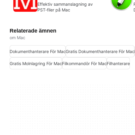
Effektiv sammanslagning av
PST-filer på Mac
Relaterade ämnen
om Mac
Dokumenthanterare För Mac
Gratis Dokumenthanterare För Mac
Gratis Molnlagring För Mac
Filkommandör För Mac
Filhanterare