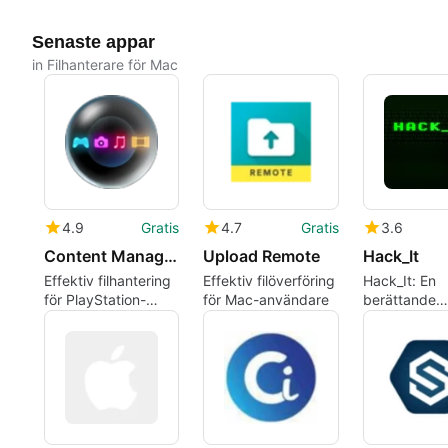
Senaste appar
in Filhanterare för Mac
4.9
Gratis
4.7
Gratis
3.6
Content Manager Assistant for PlayStation
Upload Remote
Hack_It
Effektiv filhantering
Effektiv filöverföring
Hack_It: En
för PlayStation-
för Mac-användare
berättande
enheter
hackande R
byggd kring
utredning