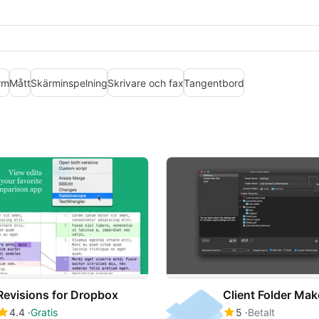
rm
Mått
Skärminspelning
Skrivare och fax
Tangentbord
Revisions for Dropbox
Client Folder Mak
4.4
Gratis
5
Betalt