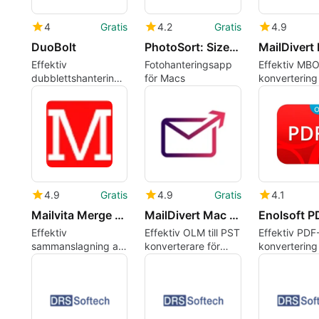
4
Gratis
4.2
Gratis
4.9
DuoBolt
PhotoSort: Size & Quality Sort
Effektiv
Fotohanteringsapp
Effektiv MB
dubblettshantering
för Macs
konvertering 
med DuoBolt
Mac-använd
4.9
Gratis
4.9
Gratis
4.1
Mailvita Merge PST for Mac Tool
MailDivert Mac OLM Converter
Effektiv
Effektiv OLM till PST
Effektiv PDF
sammanslagning av
konverterare för
konverterin
PST-filer på Mac
Mac
OCR-funktio