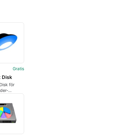
Gratis
 Disk
isk för
der-
ad moln
il
tskopiering