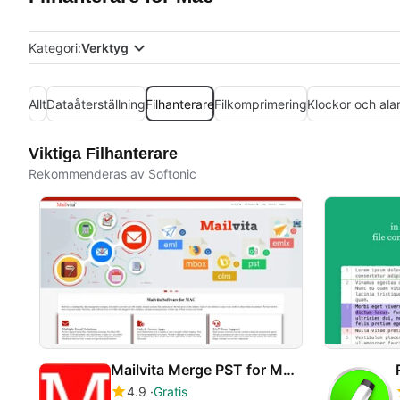
Kategori:
Verktyg
Allt
Dataåterställning
Filhanterare
Filkomprimering
Klockor och ala
Viktiga Filhanterare
Rekommenderas av Softonic
Mailvita Merge PST for Mac Tool
4.9
Gratis