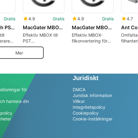
Gratis
4.9
Gratis
4.9
Gratis
4.7
DRS Softech PST to PDF Converter
MacGater MBOX to PST Converter
MacGater MBOX Converter
ill
Effektiv MBOX till
Effektiv MBOX-
Omfatta
erare
PST
filkonvertering för
filhante
konverteringsverktyg
Mac-användare
Comman
för Mac
Persona
Mer
Juridiskt
slösningar för
DMCA
Juridisk information
ch hantera din
Villkor
a
Integritetspolicy
policy
Cookiepolicy
gheter
Cookie-inställningar