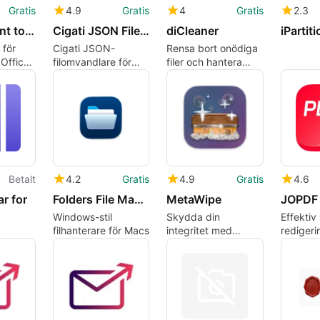
Gratis
4.9
Gratis
4
Gratis
2.3
O365 Tenant to Tenant Migration Tool for Mac
Cigati JSON File Converter For Mac
diCleaner
iPartiti
 för
Cigati JSON-
Rensa bort onödiga
 Office
filomvandlare för
filer och hantera
or
Mac konverterar
lagring på din Mac
gäster
JSON till kalkylblad
med lätthet
och dokument
Betalt
4.2
Gratis
4.9
Gratis
4.6
r for
Folders File Manager
MetaWipe
JOPDF
Windows-stil
Skydda din
Effektiv
filhanterare för Macs
integritet med
redigeri
MetaWipe
använda