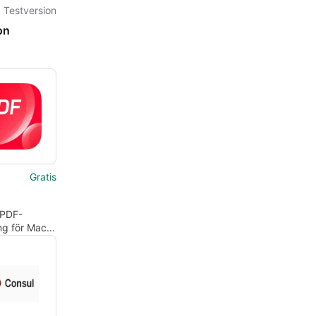
Testversion
on
Gratis
 PDF-
ng för Mac-
re