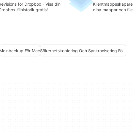
Revisions för Dropbox - Visa din
Klientmappsskapare
Dropbox-filhistorik gratis!
dina mappar och fil
lätthet!
Molnbackup För Mac
Säkerhetskopiering Och Synkronisering För Mac