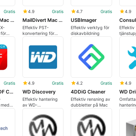
Gratis
4.9
Gratis
4.7
Gratis
4.9
MailDivert Mac MBOX Converter
MailDivert Mac PST Converter
USBImager
Consul
OX-
Effektiv PST-
Effektiv verktyg för
Effektiv
för
konvertering för
diskavbildning
tjänstu
are
Mac-användare
övervak
Gratis
4.9
Gratis
4.2
Gratis
4.9
Enolsoft PDF Converter OCR
WD Discovery
4DDiG Cleaner
WD Driv
-
Effektiv hantering
Effektiv rensning av
Omfatta
g med
av WD-
dubbletter på Mac
hanterin
ner
lagringsenheter
enheter