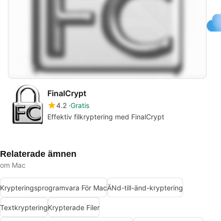
FinalCrypt
4.2
Gratis
Effektiv filkryptering med FinalCrypt
Relaterade ämnen
om Mac
Krypteringsprogramvara För Mac
ÄNd-till-änd-kryptering
Textkryptering
Krypterade Filer