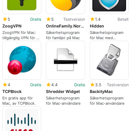
5
Gratis
5
Testversion
1.4
Betalt
ZoogVPN
OnlineFamily.Norton
Hidden
ZoogVPN för Mac:
Säkerhetsprogram
Säkerhetsprogram
tillgänglig VPN för att
för familjer på Mac
för Mac med
kringgå censur
kryptering
4
Gratis
4.4
Gratis
3.5
Testversion
TCPBlock
Shredder Widget
BackityMac
En gratis app för
Säkerhetsprogram
Säkerhetsprogram
Mac, av TCPBlock.
för Mac-användare
för Mac-användare