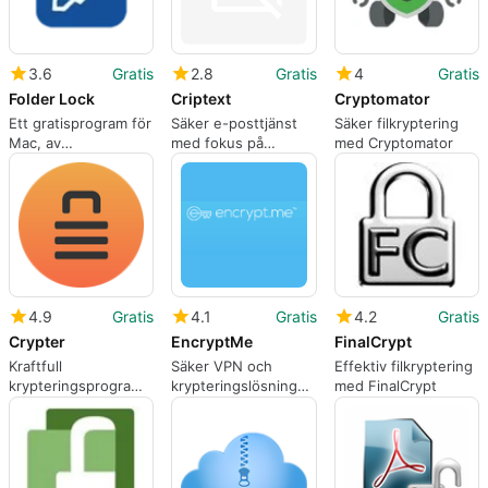
3.6
Gratis
2.8
Gratis
4
Gratis
Folder Lock
Criptext
Cryptomator
Ett gratisprogram för
Säker e-posttjänst
Säker filkryptering
Mac, av
med fokus på
med Cryptomator
NewSoftwares LLC.
användarens
integritet
4.9
Gratis
4.1
Gratis
4.2
Gratis
Crypter
EncryptMe
FinalCrypt
Kraftfull
Säker VPN och
Effektiv filkryptering
krypteringsprogram
krypteringslösning
med FinalCrypt
för Mac
för Mac