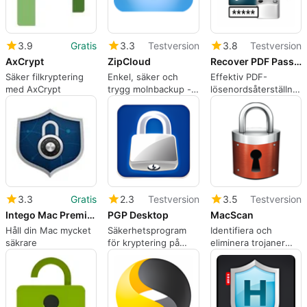
3.9
Gratis
3.3
Testversion
3.8
Testversion
AxCrypt
ZipCloud
Recover PDF Password
Säker filkryptering
Enkel, säker och
Effektiv PDF-
med AxCrypt
trygg molnbackup -
lösenordsåterställning
Utformad för Mac
för Mac
3.3
Gratis
2.3
Testversion
3.5
Testversion
Intego Mac Premium Bundle X9
PGP Desktop
MacScan
Håll din Mac mycket
Säkerhetsprogram
Identifiera och
säkrare
för kryptering på
eliminera trojaner
Mac
och spionprogram