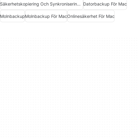
Säkerhetskopiering Och Synkronisering För Mac
Datorbackup För Mac
Molnbackup
Molnbackup För Mac
Onlinesäkerhet För Mac