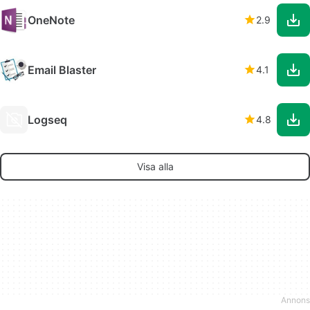
OneNote
2.9
Email Blaster
4.1
Logseq
4.8
Visa alla