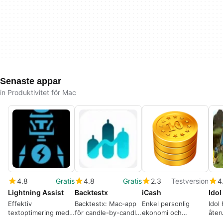
Senaste appar
in Produktivitet för Mac
4.8
Gratis
4.8
Gratis
2.3
Testversion
4
Lightning Assist
Backtestx
iCash
Ido
Effektiv
Backtestx: Mac-app
Enkel personlig
Idol
textoptimering med
för candle-by-candle
ekonomi och
återu
Lightning Assist
handelsimulering och
pengahantering
gud-