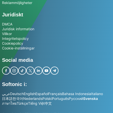
Reklammöjligheter
Juridiskt
DMCA
Juridisk information
Villkor
Integritetspolicy
Cookiepolicy
Cookie-inställningar
Social media
Softonic i:
عربي
Deutsch
English
Español
Français
Bahasa Indonesia
Italiano
日本語
한국어
Nederlands
Polski
Português
Русский
Svenska
ภาษาไทย
Türkçe
Tiếng Việt
中文