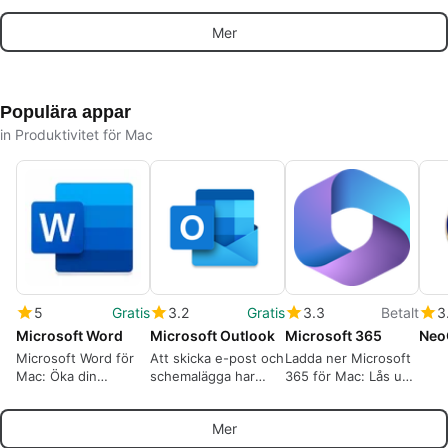
mätvärden
terr
Mer
Populära appar
in Produktivitet för Mac
5
Gratis
3.2
Gratis
3.3
Betalt
3
Microsoft Word
Microsoft Outlook
Microsoft 365
Neo
Microsoft Word för
Att skicka e-post och
Ladda ner Microsoft
Mac: Öka din
schemalägga har
365 för Mac: Lås upp
produktivitet på din
precis blivit enklare
kraften i molnet och
Mac-enhet
Microsoft-
Mer
programvara