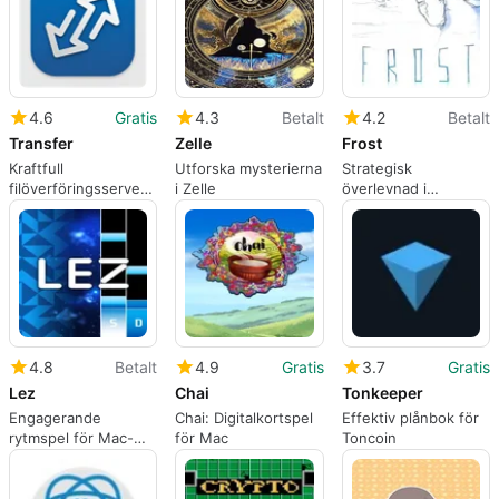
4.6
Gratis
4.3
Betalt
4.2
Betalt
Transfer
Zelle
Frost
Kraftfull
Utforska mysterierna
Strategisk
filöverföringsserver
i Zelle
överlevnad i
för Mac
kortspelet Frost
4.8
Betalt
4.9
Gratis
3.7
Gratis
Lez
Chai
Tonkeeper
Engagerande
Chai: Digitalkortspel
Effektiv plånbok för
rytmspel för Mac-
för Mac
Toncoin
användare