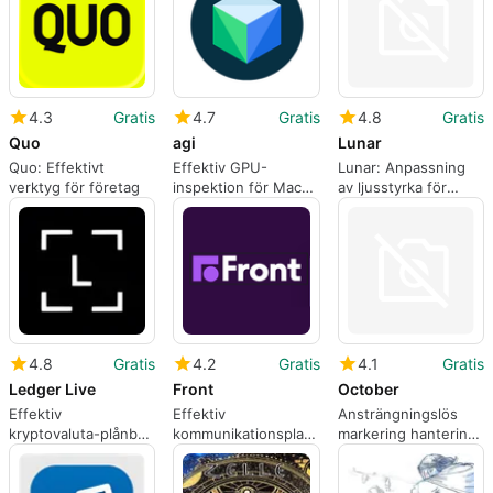
4.3
Gratis
4.7
Gratis
4.8
Gratis
Quo
agi
Lunar
Quo: Effektivt
Effektiv GPU-
Lunar: Anpassning
verktyg för företag
inspektion för Mac-
av ljusstyrka för
användare
externa skärmar
4.8
Gratis
4.2
Gratis
4.1
Gratis
Ledger Live
Front
October
Effektiv
Effektiv
Ansträngningslös
kryptovaluta-plånbok
kommunikationsplattform
markering hantering
för Mac
för Mac
för Kobo-användare