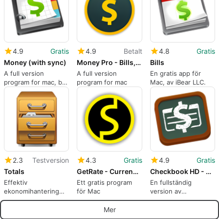
4.9
Gratis
4.9
Betalt
4.8
Gratis
Money (with sync)
Money Pro - Bills, Budgets and Accounts with Sync
Bills
A full version
A full version
En gratis app för
program for mac, by
program for mac
Mac, av iBear LLC.
iBear LLC
2.3
Testversion
4.3
Gratis
4.9
Gratis
Totals
GetRate - Currency Exchange Rates
Checkbook HD - Personal Finance
Effektiv
Ett gratis program
En fullständig
ekonomihantering
för Mac
version av
med Totals
programmet för Mac,
av iBear LLC
Mer