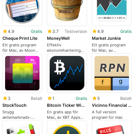
4.9
Gratis
3.7
Testversion
4.9
Gratis
Cheque Print Lite
MoneyWell
Market Junkie
Ett gratis program
Effektiv
Ett gratis program
för Mac, av Moon
ekonomihantering
för Mac, av
Technolabs Private
med MoneyWell
Sebastian Schenk
Limited
3
Betalt
1
Gratis
5
Betalt
StockTouch
Bitcoin Ticker Widget
Vicinno Financial Calculator
Snygg
En gratis app för
A full version
aktiemarknads-
Mac, av XBT Apps
program for mac
spårningsapp för
Ltd.
Mac