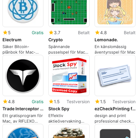
5
Gratis
3.7
Betalt
4.8
Betalt
Electrum
Crypto
Lemonade.
Säker Bitcoin-
Spännande
En känslomässig
plånbok för Mac-
pusselspel för Mac-
äventyrsspel för Mac
användare
användare
4.8
Gratis
1.5
Testversion
1.5
Testversion
Trade Interceptor Forex Trading
Stock Spy
ezCheckPrinting for Mac OS
Ett gratisprogram för
Effektiv
design and print
Mac, av RIFLEXO
aktieövervakning
professional check
JSC.
med Stock Spy
on Mac