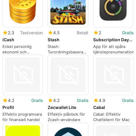
2.3
Testversion
4.5
Betalt
2
Gratis
iCash
Stash
Subscription Day2 Calendar
Enkel personlig
Stash:
App för att spåra
ekonomi och
Turordningsbaserade
tjänsteprenumeratione
pengahantering
bordstaktik möter
beständig MMORPG
basbyggande
4.2
Gratis
4.2
Gratis
4.9
Gratis
Profit
Zecwallet Lite
Cabal
Effektiv programvara
Effektiv plånbok för
Cabal: Effektiv
för finansiell handel
Zcash-användare
Chattklient för Mac