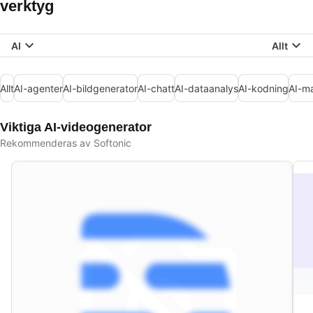
verktyg
AI
Allt
Allt
AI-agenter
AI-bildgenerator
AI-chatt
AI-dataanalys
AI-kodning
AI-m
Viktiga AI-videogenerator
Rekommenderas av Softonic