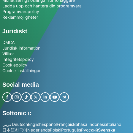
Monetiseringslösningar för förläggare
Ladda upp och hantera din programvara
Programvarupolicy
Reklammöjligheter
Juridiskt
DMCA
Juridisk information
Villkor
Integritetspolicy
Cookiepolicy
Cookie-inställningar
Social media
Softonic i:
عربي
Deutsch
English
Español
Français
Bahasa Indonesia
Italiano
日本語
한국어
Nederlands
Polski
Português
Русский
Svenska