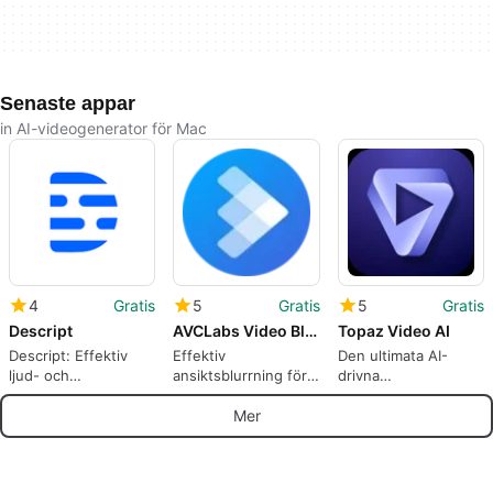
Senaste appar
in AI-videogenerator för Mac
4
Gratis
5
Gratis
5
Gratis
Descript
AVCLabs Video Blur AI
Topaz Video AI
Descript: Effektiv
Effektiv
Den ultimata AI-
ljud- och
ansiktsblurrning för
drivna
videoredigerare
videor
videoredigeraren
Mer