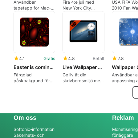
Användbar
Fira 4:e juli med
USA FIFA Wo
tapetapp för Mac-
New York City
2010 Fan Wa
användare
Wallpaper
för Mac
4.1
Gratis
4.8
Betalt
2.8
Easter is coming... Wallpaper
Live Wallpaper & Screensaver
Wallpaper 
Färgglad
Ge liv åt din
Användbar a
påskbakgrund för
skrivbordsmiljö med
anpassning 
Mac-användare
levande
skrivbordet
bakgrundsbilder
och skärmsläckare.
Om oss
Reklam
Softonic-information
Monetisering
Säkerhets- och
förläggare