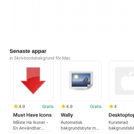
Senaste appar
in Skrivbordsbakgrund för Mac
4.9
Gratis
4.9
Gratis
4
Must Have Icons
Wally
Desktopto
Måste Ha Ikoner -
Automatisk
Kuraterad
En Användbar
bakgrundsbyte med
bakgrundsbi
Ikonpaket
Wally
för Mac med