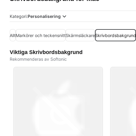
Kategori:
Personalisering
Allt
Markörer och teckensnitt
Skärmsläckare
Skrivbordsbakgrund
Viktiga Skrivbordsbakgrund
Rekommenderas av Softonic