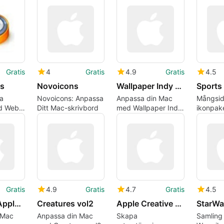
otation
Gratis
4
Gratis
4.9
Gratis
4.5
ns
Novoicons
Wallpaper Indy Desk
Sports 
na
Novoicons: Anpassa
Anpassa din Mac
Mångsid
d Web
Ditt Mac-skrivbord
med Wallpaper Indy
ikonpake
Desk
sportäls
Gratis
4.9
Gratis
4.7
Gratis
4.5
Fototexto Apple Logo Wallpaper
Creatures vol2
Apple Creative Retro Wallpaper
 Mac
Anpassa din Mac
Skapa
Samling 