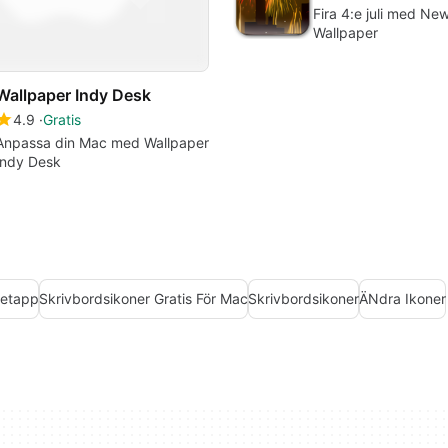
Fira 4:e juli med Ne
Wallpaper
Wallpaper Indy Desk
4.9
Gratis
Anpassa din Mac med Wallpaper
Indy Desk
etapp
Skrivbordsikoner Gratis För Mac
Skrivbordsikoner
ÄNdra Ikoner