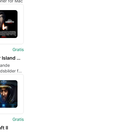
oner för Mac
Gratis
Shutter Island Wallpaper
rande
sbilder för
vändare
Gratis
t II