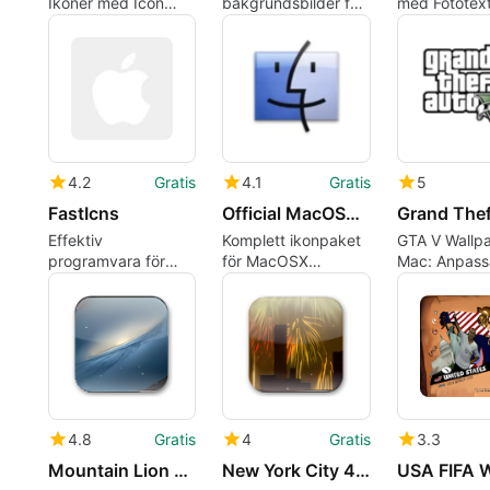
Ikoner med Icon
bakgrundsbilder för
med Fototex
Generator Pro
Mac-användare
4.2
Gratis
4.1
Gratis
5
FastIcns
Official MacOSX Leopard Icon Pack
Effektiv
Komplett ikonpaket
GTA V Wallpa
programvara för
för MacOSX
Mac: Anpass
anpassning av
Leopard
skärm
ikoner
4.8
Gratis
4
Gratis
3.3
Mountain Lion Galaxy Wallpaper
New York City 4th of July Wallpaper