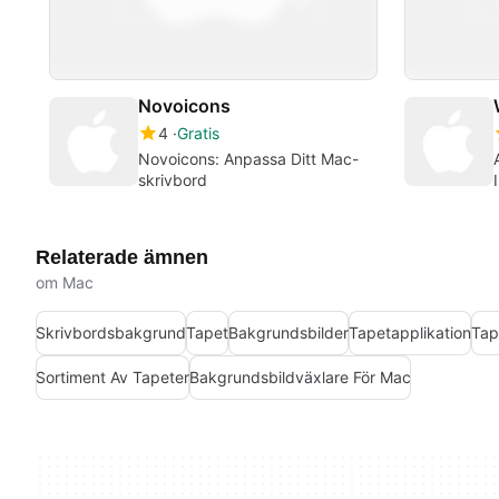
Novoicons
4
Gratis
Novoicons: Anpassa Ditt Mac-
skrivbord
Relaterade ämnen
om Mac
Skrivbordsbakgrund
Tapet
Bakgrundsbilder
Tapetapplikation
Tap
Sortiment Av Tapeter
Bakgrundsbildväxlare För Mac