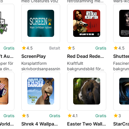
to
med Creatures vol2
retrostämning med
Wars-ik
Apple Creative
Retro Wallpaper
Gratis
4.5
Betalt
5
Gratis
4.5
Grand Theft Auto V Wallpaper
ScreenPlay
Red Dead Redemption Wallpaper
per för
Korsplattform
Kraftfullt
Fascine
a din
skrivbordsanpassningsprogramvara
bakgrundsbild för
bakgrund
Mac-användare
Mac-an
Gratis
5
Gratis
4.1
Gratis
3
USA FIFA World Cup 2010 Fan Wallpaper
Shrek 4 Wallpaper: Donkey
Easter Two Wallpaper
StarCraf