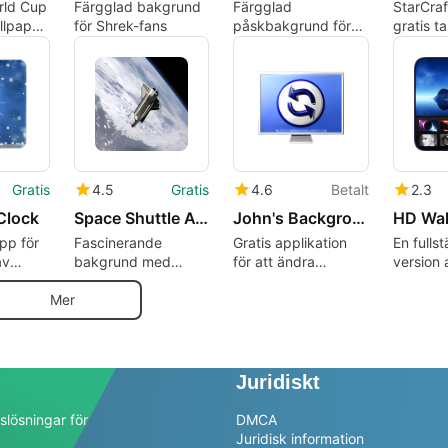
rld Cup
Färgglad bakgrund
Färgglad
StarCraft
llpaper
för Shrek-fans
påskbakgrund för
gratis t
Mac
Mac
Gratis
4.5
Gratis
4.6
Betalt
2.3
Clock
Space Shuttle Atlantis Wallpaper
John's Background Switcher
HD Wal
pp för
Fascinerande
Gratis applikation
En fulls
av
bakgrund med
för att ändra
version 
rymdtema
skrivbordsbakgrunder
program
Mer
Juridiskt
slösningar för
DMCA
Juridisk information