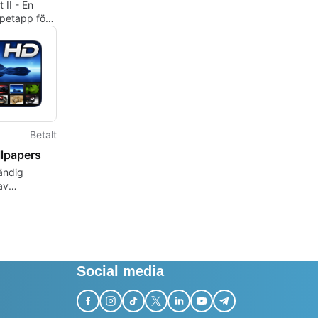
 II - En
apetapp för
Betalt
lpapers
tändig
av
met för Mac
Social media