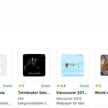
Gratis
5
Gratis
4.8
Gratis
5
pia
Terminator Salvation Wallpaper
Vancouver 2010 Wallpaper 2
World 
Fint
Vancouver 2010
ldshanterare
bakgrundsbilder för
Wallpaper för Mac
Mac-användare