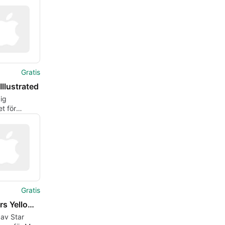
Gratis
Illustrated
ig
t för
kare
Gratis
StarWars YellowIcon Pack
av Star