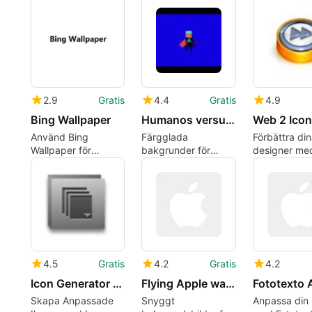
automatisk r
2.9
Gratis
4.4
Gratis
4.9
Bing Wallpaper
Humanos versusTIASPCyber punk1
Web 2 Ico
Använd Bing
Färgglada
Förbättra di
Wallpaper för
bakgrunder för
designer me
dagligt bildbyte
Mac-användare
2-ikoner
4.5
Gratis
4.2
Gratis
4.2
Icon Generator Pro
Flying Apple wallpaper
Skapa Anpassade
Snyggt
Anpassa din