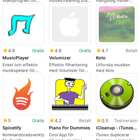
videoprogram för
musikstreaming utan
mångsidig musik-
Mac
annonser
och
videostreamingapp
4.9
Gratis
4.8
Gratis
4.7
Betalt
MusicPlayer
Volumizer
Koto
Enkel och effektiv
Effektiv filhantering
Utforska musiken
musikspelare för
med Volumizer för
med Koto
Mac
Mac
5
Gratis
4.2
Betalt
0.5
Testversion
Spicetify
Piano For Dummies
iCleanup - iTunes Duplicate Remover
Kommandoradsverktyg
Cool App för
iTunes duplicerar