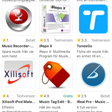
Amazon Music
with Piano Keys
1
Betalt
0.5
Testversion
3.3
Testversion
Music Recorder-Aimersoft
iRepo X
TunesGo
Spara musik från var
iRepo X: Multimedia
Flytta din musik från
som helst
Program för Musik
en enhet till en
och Radio
annan – iTunes till
Android, iPod till
iTunes, PC till Mac.
4
Testversion
4.9
Gratis
2.5
Betalt
Xilisoft iPod Mate for Mac
Music Tag Edit - Batch ID3 Editor
iReal Pro - Music Book & Play Along
Effektiv
Håll din musik
A full version
multimediahantering
organiserad
program for mac