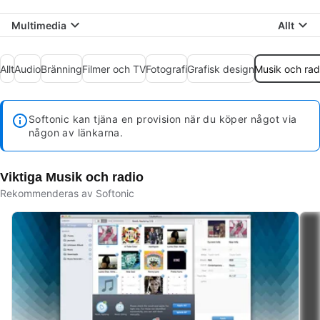
Multimedia
Allt
Allt
Audio
Bränning
Filmer och TV
Fotografi
Grafisk design
Musik och rad
Softonic kan tjäna en provision när du köper något via
någon av länkarna.
Viktiga Musik och radio
Rekommenderas av Softonic