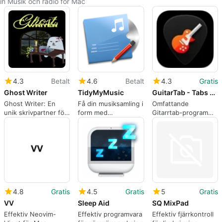
in Musik och radio för Mac
4.3
Betalt
4.6
Betalt
4.3
Gratis
Ghost Writer
TidyMyMusic
GuitarTab - Tabs and chords
Ghost Writer: En
Få din musiksamling i
Omfattande
unik skrivpartner för
form med
Gitarrtab-program
Mac
TidyMyMusic
för Mac
4.8
Gratis
4.5
Gratis
5
Gratis
VV
Sleep Aid
SQ MixPad
Effektiv Neovim-
Effektiv programvara
Effektiv fjärrkontroll