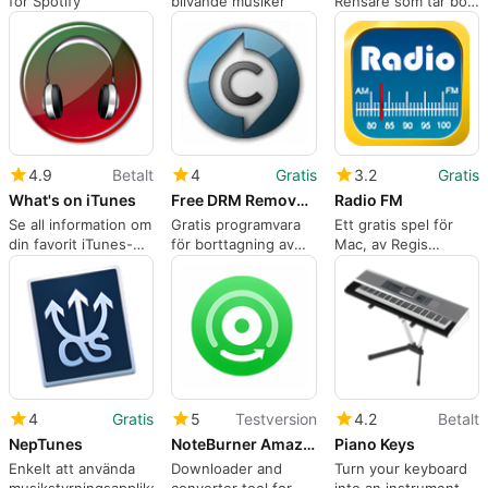
för Spotify
blivande musiker
Rensare som tar bort
duplicerade spår i
iTunes-biblioteket
4.9
Betalt
4
Gratis
3.2
Gratis
What's on iTunes
Free DRM Removal for Mac
Radio FM
Se all information om
Gratis programvara
Ett gratis spel för
din favorit iTunes-
för borttagning av
Mac, av Regis
spår på en gång
digitala
ANDRE
rättighetsbegränsningar.
4
Gratis
5
Testversion
4.2
Betalt
NepTunes
NoteBurner Amazon Music Recorder
Piano Keys
Enkelt att använda
Downloader and
Turn your keyboard
musikstyrningsapplikation
converter tool for
into an instrument