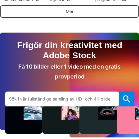
med Xilisoft iPod
Mate
Mer
Frigör din kreativitet med
Adobe Stock
Få 10 bilder eller 1 video med en gratis
provperiod
Sök på Adobe.com
Videor
Ljud
Bilder