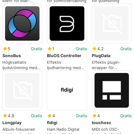
klient för Mac-
för sömnövervakning
för ljudmixning
användare
5
Gratis
1
Gratis
4.2
Gratis
SonoBus
BluOS Controller
PlugData
Högkvalitativ
Effektiv
Effektiv plugin-
ljudströmning med
ljudhantering med
wrapper för
SonoBus
BluOS Controller
PureData
4.8
Gratis
4
Gratis
4
Gratis
Longplay
fldigi
touchosc
Album-fokuserad
Ham Radio Digital
MIDI och OSC-