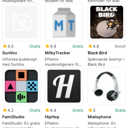
musikspelare för
Modem för Mac
kontroller för Mac
Mac
4.5
Gratis
4.9
Gratis
4.8
Betalt
SunVox
MilkyTracker
Black Bird
Utforska ljuddesign
Effektiv
Spännande äventyr i
med SunVox
musikredigerare för
Black Bird
retrokomposition
4.2
Gratis
4.4
Gratis
3
Gratis
FamiStudio
HipHop
Mielophone
FamiStudio: En gratis
Effektiv
Mielophone: En