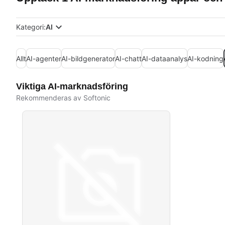
Kategori:
AI
Allt
AI-agenter
AI-bildgenerator
AI-chatt
AI-dataanalys
AI-kodning
Viktiga AI-marknadsföring
Rekommenderas av Softonic