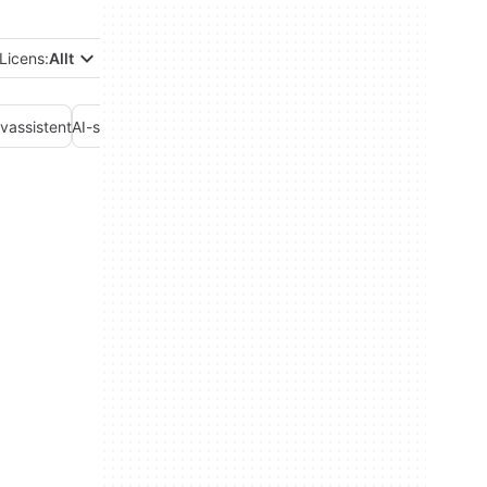
Licens:
Allt
ivassistent
AI-sökning
AI-videogenerator