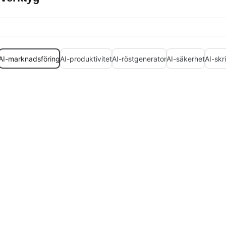
AI-marknadsföring
AI-produktivitet
AI-röstgenerator
AI-säkerhet
AI-skr