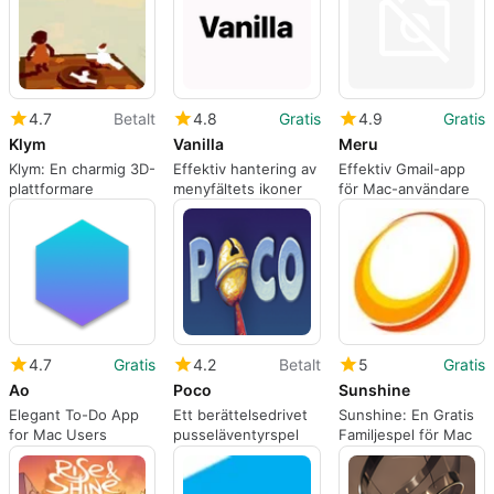
4.7
Betalt
4.8
Gratis
4.9
Gratis
Klym
Vanilla
Meru
Klym: En charmig 3D-
Effektiv hantering av
Effektiv Gmail-app
plattformare
menyfältets ikoner
för Mac-användare
4.7
Gratis
4.2
Betalt
5
Gratis
Ao
Poco
Sunshine
Elegant To-Do App
Ett berättelsedrivet
Sunshine: En Gratis
for Mac Users
pusseläventyrspel
Familjespel för Mac