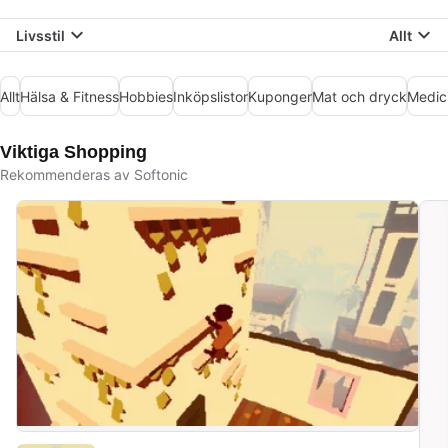
Livsstil
Allt
Allt
Hälsa & Fitness
Hobbies
Inköpslistor
Kuponger
Mat och dryck
Medic
Viktiga Shopping
Rekommenderas av Softonic