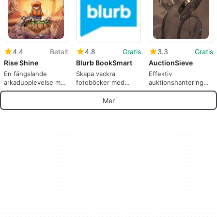
4.4
Betalt
4.8
Gratis
3.3
Gratis
Rise Shine
Blurb BookSmart
AuctionSieve
En fängslande
Skapa vackra
Effektiv
arkadupplevelse med
fotoböcker med
auktionshantering
Rise Shine
Blurb BookSmart
med AuctionSieve
Mer