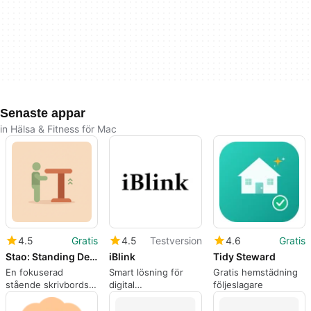
Senaste appar
in Hälsa & Fitness för Mac
4.5
Gratis
4.5
Testversion
4.6
Gratis
Stao: Standing Desk Reminder
iBlink
Tidy Steward
En fokuserad
Smart lösning för
Gratis hemstädning
stående skrivbords
digital
följeslagare
kompis för
ögonbelastning
hälsosammare