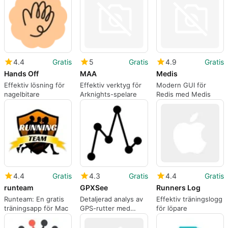
arbetsdagar
4.4
Gratis
5
Gratis
4.9
Gratis
Hands Off
MAA
Medis
Effektiv lösning för
Effektiv verktyg för
Modern GUI för
nagelbitare
Arknights-spelare
Redis med Medis
4.4
Gratis
4.3
Gratis
4.4
Gratis
runteam
GPXSee
Runners Log
Runteam: En gratis
Detaljerad analys av
Effektiv träningslogg
träningsapp för Mac
GPS-rutter med
för löpare
GPXSee