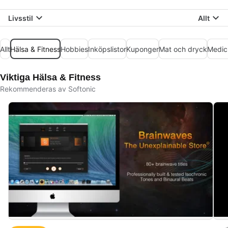
Livsstil
Allt
Allt
Hälsa & Fitness
Hobbies
Inköpslistor
Kuponger
Mat och dryck
Medic
Viktiga Hälsa & Fitness
Rekommenderas av Softonic