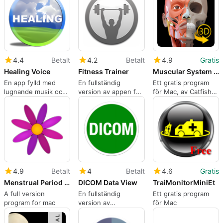
4.4
Betalt
4.2
Betalt
4.9
Gratis
Healing Voice
Fitness Trainer
Muscular System Lite - Upper Limb - 3D Atlas of Anatomy
En app fylld med
En fullständig
Ett gratis program
lugnande musik och
version av appen för
för Mac, av Catfish
bilder
Mac, av Vitaliy
Animation Studio
Golubenko.
S.r.l.
4.9
Betalt
4
Betalt
4.6
Gratis
Menstrual Period Tracker and Ovulation Calendar
DICOM Data View
TraiMonitorMiniEt
A full version
En fullständig
Ett gratis program
program for mac
version av
för Mac
programmet för Mac,
av Technomagination