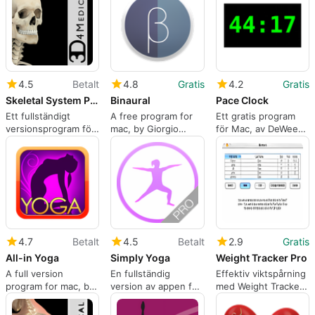
LLC.
4.5
Betalt
4.8
Gratis
4.2
Gratis
Skeletal System Pro III
Binaural
Pace Clock
Ett fullständigt
A free program for
Ett gratis program
versionsprogram för
mac, by Giorgio
för Mac, av DeWeese
Mac, av
Calderolla
Consulting LLC
3D4Medical.com.
4.7
Betalt
4.5
Betalt
2.9
Gratis
All-in Yoga
Simply Yoga
Weight Tracker Pro
A full version
En fullständig
Effektiv viktspårning
program for mac, by
version av appen för
med Weight Tracker
Plus Sports
Mac, av Daily
Pro
Workout Apps LLC.