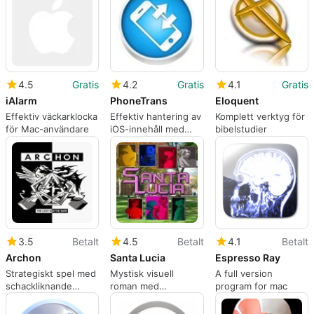
4.5
Gratis
4.2
Gratis
4.1
Gratis
iAlarm
PhoneTrans
Eloquent
Effektiv väckarklocka
Effektiv hantering av
Komplett verktyg för
för Mac-användare
iOS-innehåll med
bibelstudier
PhoneTrans
3.5
Betalt
4.5
Betalt
4.1
Betalt
Archon
Santa Lucia
Espresso Ray
Strategiskt spel med
Mystisk visuell
A full version
schackliknande
roman med
program for mac
inslag
universitetsliv