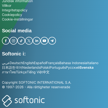
Juridisk information
Villkor
Integritetspolicy
Cookiepolicy
Cookie-inställningar
Social media
Softonic i:
عربي
Deutsch
English
Español
Français
Bahasa Indonesia
Italiano
日本語
한국어
Nederlands
Polski
Português
Русский
Svenska
ภาษาไทย
Türkçe
Tiếng Việt
中文
Copyright SOFTONIC INTERNATIONAL S.A.
© 1997-2026 - Alla rättigheter reserverade