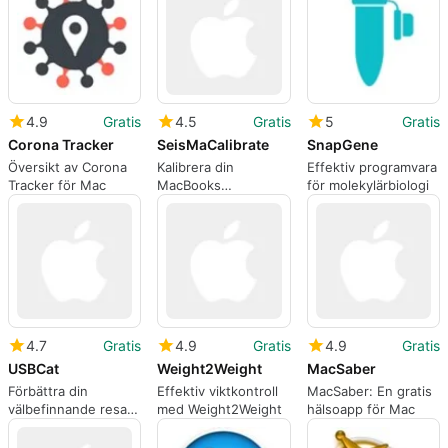
4.9
Gratis
4.5
Gratis
5
Gratis
Corona Tracker
SeisMaCalibrate
SnapGene
Översikt av Corona
Kalibrera din
Effektiv programvara
Tracker för Mac
MacBooks
för molekylärbiologi
rörelsesensorer
4.7
Gratis
4.9
Gratis
4.9
Gratis
USBCat
Weight2Weight
MacSaber
Förbättra din
Effektiv viktkontroll
MacSaber: En gratis
välbefinnande resa
med Weight2Weight
hälsoapp för Mac
med USBCat