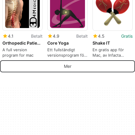
4.1
Betalt
4.9
Betalt
4.5
Gratis
Orthopedic Patient Education
Core Yoga
Shake IT
A full version
Ett fullständigt
En gratis app för
program for mac
versionsprogram för
Mac, av Infacta
Mac, av Saagara LLC.
Limited.
Mer