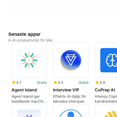
Senaste appar
in AI-produktivitet för Mac
4.7
Gratis
4.5
Gratis
4.9
Agent Island
Interview VIP
CoPrep AI
Agent Island ger
Effektiv AI-hjälp för
Intervju Copi
bestående macOS-
tekniska intervjuer
karriärarbets
status för CLI AI-
för aktiva
agenter
arbetssökan