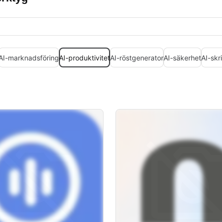
AI-marknadsföring
AI-produktivitet
AI-röstgenerator
AI-säkerhet
AI-skr