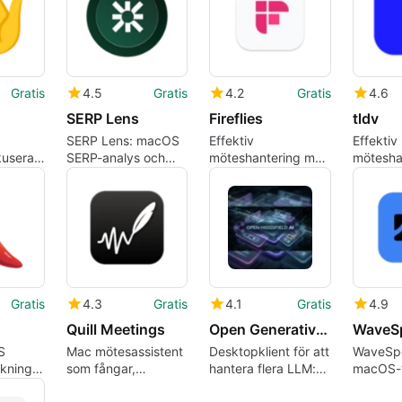
Gratis
4.5
Gratis
4.2
Gratis
4.6
SERP Lens
Fireflies
tldv
SERP Lens: macOS
Effektiv
Effektiv
okuserad
SERP-analys och
möteshantering med
mötesha
t för
forskningsöverlägg
Fireflies för Mac
tl;dv på
LLM på
för SEOs
Gratis
4.3
Gratis
4.1
Gratis
4.9
Quill Meetings
Open Generative AI
WaveS
S
Mac mötesassistent
Desktopklient för att
WaveSp
ökning
som fångar,
hantera flera LLM:er
macOS-
lokal
sammanfattar och
och lokala modeller
med inb