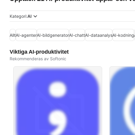
Kategori:
AI
Allt
AI-agenter
AI-bildgenerator
AI-chatt
AI-dataanalys
AI-kodning
Viktiga AI-produktivitet
Rekommenderas av Softonic