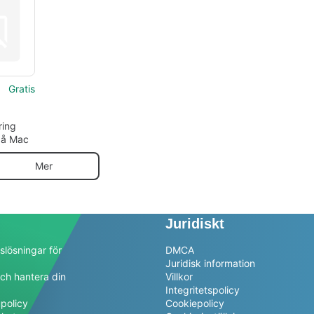
a
spårar diskussioner
snabbar
Gratis
ring
på Mac
Mer
Juridiskt
slösningar för
DMCA
Juridisk information
ch hantera din
Villkor
a
Integritetspolicy
policy
Cookiepolicy