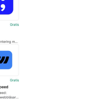
Gratis
ntering med
 Mac
Gratis
peed
eed:
webbläsare
yggd AI för