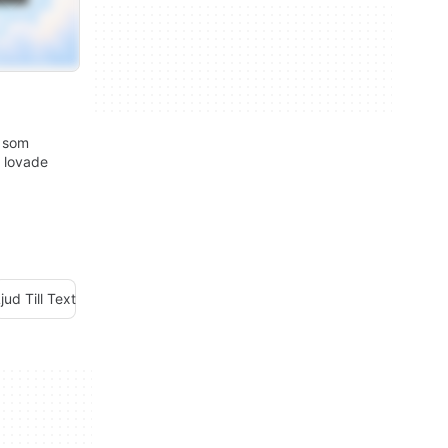
k som
 lovade
jud Till Text