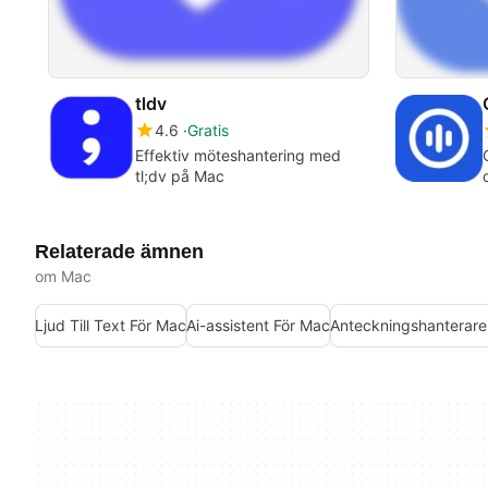
tldv
4.6
Gratis
Effektiv möteshantering med
tl;dv på Mac
Relaterade ämnen
om Mac
Ljud Till Text För Mac
Ai-assistent För Mac
Anteckningshanterare