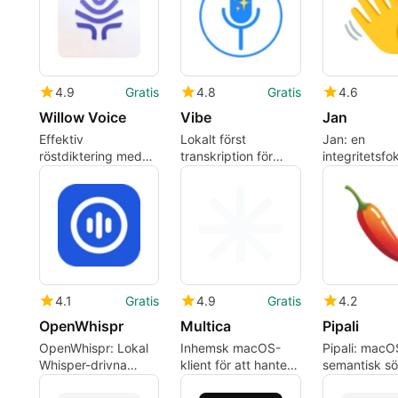
4.9
Gratis
4.8
Gratis
4.6
Willow Voice
Vibe
Jan
Effektiv
Lokalt först
Jan: en
röstdiktering med
transkription för
integritetsf
Willow Voice
macOS med offline
lokal assisten
modellbehandling
arbete med 
enheten
4.1
Gratis
4.9
Gratis
4.2
OpenWhispr
Multica
Pipali
OpenWhispr: Lokal
Inhemsk macOS-
Pipali: macO
Whisper-drivna
klient för att hantera
semantisk s
transkription för
flera LLM-
som förenar 