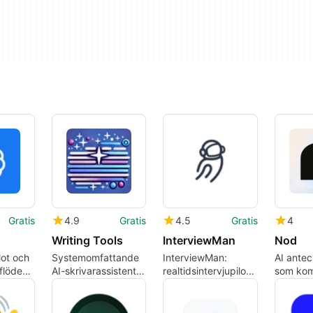
Gratis
4.9
Gratis
4.5
Gratis
4
Writing Tools
InterviewMan
Nod
lot och
Systemomfattande
InterviewMan:
AI ante
flöde
AI-skrivarassistent
realtidsintervjupilot
som kom
för macOS med
med stealth-overlay
vad du 
de
stöd för lokal modell
för Mac