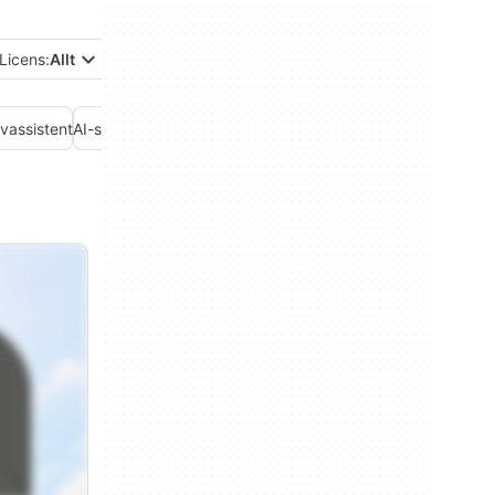
Licens:
Allt
ivassistent
AI-sökning
AI-videogenerator