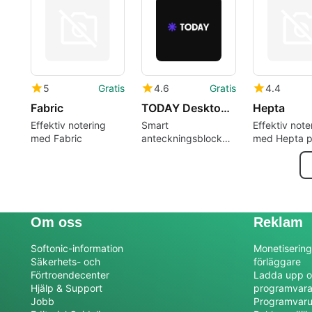
macOS
leverantörer
och molndat
5
Gratis
4.6
Gratis
4.4
Fabric
TODAY Desktop App
Hepta
Effektiv notering
Smart
Effektiv note
med Fabric
anteckningsblock
med Hepta 
produktivitetsverktyg
Om oss
Reklam
Softonic-information
Monetisering
Säkerhets- och
förläggare
Förtroendecenter
Ladda upp o
Hjälp & Support
programvar
Jobb
Programvaru