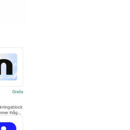
Gratis
ckningsblock
mer ihåg
lovade