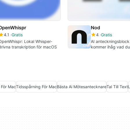
OpenWhispr
Nod
4.1
Gratis
4
Gratis
OpenWhispr: Lokal Whisper-
AI anteckningsbloc
drivna transkription för macOS
kommer ihåg vad du
 För Mac
Tidsspårning För Mac
Bästa Ai Mötesantecknare
Tal Till Text
L