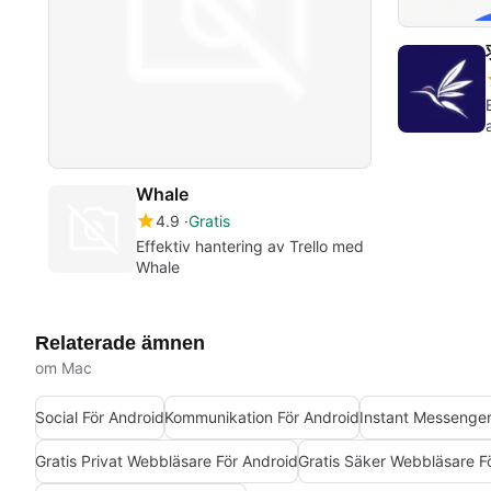
Whale
4.9
Gratis
Effektiv hantering av Trello med
Whale
Relaterade ämnen
om Mac
Social För Android
Kommunikation För Android
Instant Messenge
Gratis Privat Webbläsare För Android
Gratis Säker Webbläsare F