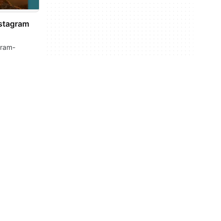
nstagram
gram-