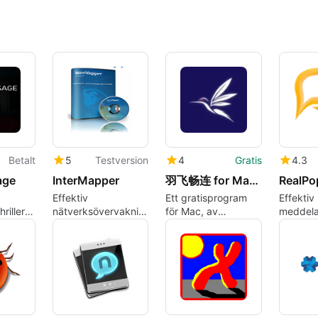
Betalt
5
Testversion
4
Gratis
4.3
age
InterMapper
羽飞畅连 for Mac ARM 64
RealPo
Effektiv
Ett gratisprogram
Effektiv
riller
nätverksövervakning
för Mac, av
meddela
med InterMapper
YufeiCloud.
för loka