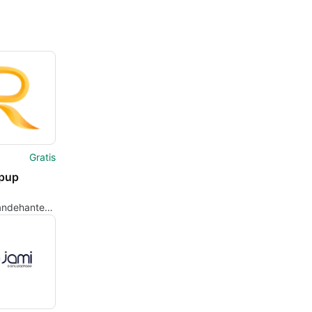
Gratis
pup
ndehantering
la nätverk