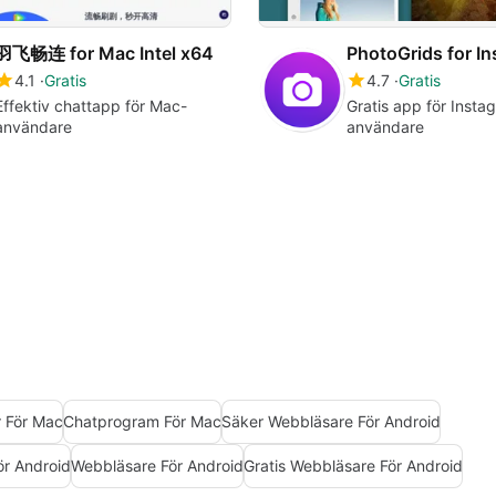
羽飞畅连 for Mac Intel x64
PhotoGrids for I
4.1
Gratis
4.7
Gratis
Effektiv chattapp för Mac-
Gratis app för Insta
användare
användare
r För Mac
Chatprogram För Mac
Säker Webbläsare För Android
ör Android
Webbläsare För Android
Gratis Webbläsare För Android