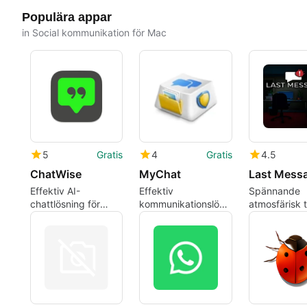
Populära appar
in Social kommunikation för Mac
5
Gratis
4
Gratis
4.5
ChatWise
MyChat
Last Mess
Effektiv AI-
Effektiv
Spännande
chattlösning för
kommunikationslösning
atmosfärisk th
Mac-användare
för företag
för Mac