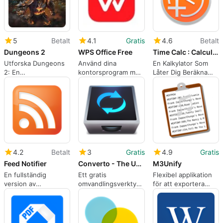
5
Betalt
4.1
Gratis
4.6
Betalt
Dungeons 2
WPS Office Free
Time Calc : Calculator over Hours Minutes Seconds
Utforska Dungeons
Använd dina
En Kalkylator Som
2: En
kontorsprogram med
Låter Dig Beräkna
strategiupplevelse
lätthet i denna app
ProduktionsTid
4.2
Betalt
3
Gratis
4.9
Gratis
Feed Notifier
Converto - The Unit Converter
M3Unify
En fullständig
Ett gratis
Flexibel applikation
version av
omvandlingsverktyg
för att exportera
programmet för Mac,
för många
iTunes-filer till
av Michael Fogleman
beräkningsjobb
externa
lagringsenheter