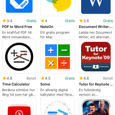
3.4
Gratis
4
Gratis
3.6
Gratis
PDF to Word Free
NateOn
Document Writer: Advanced Word Processor
En kraftfull PDF till
Ett gratis program
Ladda ner Document
Word omvandlare
för Mac
Writer, ett alternativ
som är snabb och
till Microsoft Word
noggrann
Processor för Mac
4.6
Betalt
4.5
Gratis
4.6
Betalt
Time Calculator
Solve
Tutor for Keynote 09
Beräkna sömlöst hur
En allvarlig digital
En fullständig
lång tid som har gått
kalkylator med flera
version av
mellan datum
personligheter
programmet för Mac,
av Noteboom
Productions Ltd.