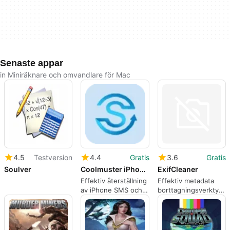
Senaste appar
in Miniräknare och omvandlare för Mac
4.5
Testversion
4.4
Gratis
3.6
Gratis
Soulver
Coolmuster iPhone SMS Contacts Recovery
ExifCleaner
Effektiv återställning
Effektiv metadata
av iPhone SMS och
borttagningsverktyg
kontakter
för Mac