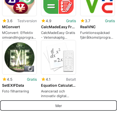
3.6
Testversion
4.9
Gratis
3.7
Gratis
MConvert
CalcMadeEasy Free - Scientific Calculator + Auto Notes
RealVNC
MConvert: Effektiv
CalcMadeEasy Gratis
Funktionsspäckad
omvandlingsprogram
- Vetenskaplig
fjärråtkomstprogramva
för Mac
Kalkylator - Utför
för företag
komplicerade
beräkningar gratis!
4.5
Gratis
4.1
Betalt
SetEXIFData
Equation Calculator
Foto filhantering
Avancerad och
innovativ digital
vetenskaplig
kalkylator
Mer