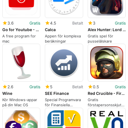
3.6
Gratis
4.5
Betalt
3
Gratis
Go for Youtube - Seamless YouTube Video Search and Player
Calca
Alex Hunter: Lord of the Mind
A free program for
Appen för komplexa
Gratis spel för
mac
beräkningar
pusselälskare
2.6
Gratis
5
Betalt
0.5
Gratis
Wine
SEE Finance
Red Crucible - Firestorm
Kör Windows-appar
Special Programvara
Gratis
på din Mac OS
för Finansiella
förstapersonsskjutars
Trollkarlar
för smartphones