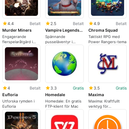
4.4
Betalt
2.5
Betalt
4.9
Betalt
Murder Miners
Vampire Legends: The True Story of Kisilova
Chroma Squad
Engagerande
Spännande
Taktiskt RPG med
flerspelaråtgärd i
pusseläventyr i
Power Rangers-tema
Murder Miners
Vampire Legends
4
Betalt
3.3
Gratis
3.5
Gratis
Eufloria
Homedale
Maxima
Utforska rymden i
Homedale: En gratis
Maxima: Kraftfullt
Eufloria
FTP-klient för Mac
verktyg för
matematiska
beräkningar