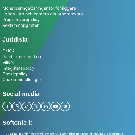
Monetiseringslösningar för förläggare
Ladda upp och hantera din programvara
Programvarupolicy
Reklammöjligheter
Juridiskt
DMCA
Juridisk information
Villkor
Integritetspolicy
Cookiepolicy
Cookie-inställningar
Social media
Softonic i:
عربي
Deutsch
English
Español
Français
Bahasa Indonesia
Italiano