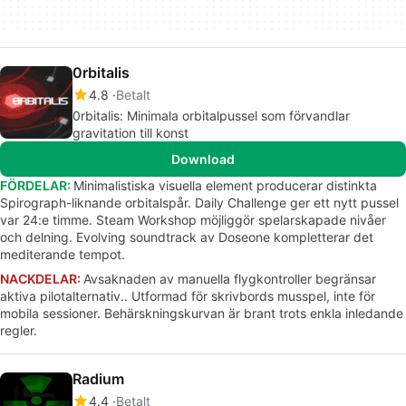
0rbitalis
4.8
Betalt
0rbitalis: Minimala orbitalpussel som förvandlar
gravitation till konst
Download
FÖRDELAR:
Minimalistiska visuella element producerar distinkta
Spirograph-liknande orbitalspår. Daily Challenge ger ett nytt pussel
var 24:e timme. Steam Workshop möjliggör spelarskapade nivåer
och delning. Evolving soundtrack av Doseone kompletterar det
mediterande tempot.
NACKDELAR:
Avsaknaden av manuella flygkontroller begränsar
aktiva pilotalternativ.. Utformad för skrivbords musspel, inte för
mobila sessioner. Behärskningskurvan är brant trots enkla inledande
regler.
Radium
4.4
Betalt