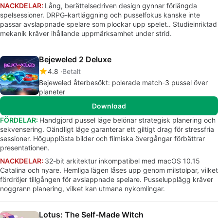
NACKDELAR:
Lång, berättelsedriven design gynnar förlängda
spelsessioner. DRPG-kartläggning och pusselfokus kanske inte
passar avslappnade spelare som plockar upp spelet.. Studieinriktad
mekanik kräver ihållande uppmärksamhet under strid.
Bejeweled 2 Deluxe
4.8
Betalt
Bejeweled återbesökt: polerade match-3 pussel över
planeter
Download
FÖRDELAR:
Handgjord pussel läge belönar strategisk planering och
sekvensering. Oändligt läge garanterar ett giltigt drag för stressfria
sessioner. Högupplösta bilder och filmiska övergångar förbättrar
presentationen.
NACKDELAR:
32-bit arkitektur inkompatibel med macOS 10.15
Catalina och nyare. Hemliga lägen låses upp genom milstolpar, vilket
fördröjer tillgången för avslappnade spelare. Pusselupplägg kräver
noggrann planering, vilket kan utmana nykomlingar.
Lotus: The Self-Made Witch