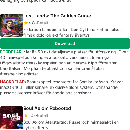
GB lagring och specifika macOS-krav.
Lost Lands: The Golden Curse
4.8
Betalt
Förlorade Landområden: Den Gyldene Förbannelsen,
filmisk dold-objekt fantasy äventyr
Download
FÖRDELAR:
Mer än 50 rikt detaljerade platser för utforskning. Över
40 mini-spel och komplexa pussel diversifierar utmaningar.
Högkvalitativ röstskådespeleri och animerade klipp förbättrar
berättelsen. Morphande objekt och samlarföremål ökar
återspelningsvärdet.
NACKDELAR:
Bonuskapitel reserverat för Samlarutgåvan. Kräver
macOS 10.11 eller senare, exklusive äldre system. Utmanande
pusselsekvenser kräver förlängda spelsessioner.
Soul Axiom Rebooted
4.5
Betalt
Soul Axiom Återstartad: Pussel och minnesjakt i en
cyber efterliv