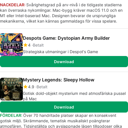
NACKDELAR:
Svårighetsgrad på arv-nivå i de tidigaste stadierna
kan överraska nykomlingar. Mac-bygg kräver macOS 11.0 och en
M1 eller Intel-baserad Mac. Designen bevarar de ursprungliga
mekanikerna, vilket kan kännas gammaldags för vissa spelare.
Despots Game: Dystopian Army Builder
4
Betalt
Strategiska utmaningar i Despot's Game
Download
Mystery Legends: Sleepy Hollow
4.9
Betalt
Gotisk dold-objekt mysterium med atmosfäriska pussel
på Mac
Download
FÖRDELAR:
Över 70 handritade platser skapar en konsekvent
gotisk miljö. Skrämmande, tematisk musikaliskt poängterar
atmosfären. Tidsinställda och avslappnade lägen tillgodoser olika