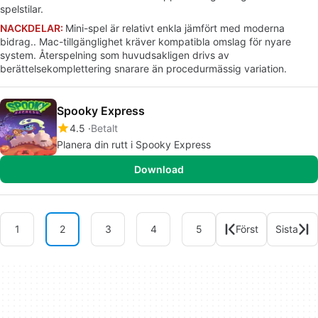
spelstilar.
NACKDELAR:
Mini-spel är relativt enkla jämfört med moderna
bidrag.. Mac-tillgänglighet kräver kompatibla omslag för nyare
system. Återspelning som huvudsakligen drivs av
berättelsekomplettering snarare än procedurmässig variation.
Spooky Express
4.5
Betalt
Planera din rutt i Spooky Express
Download
1
2
3
4
5
Först
Sista