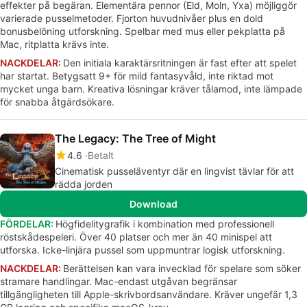
effekter på begäran. Elementära pennor (Eld, Moln, Yxa) möjliggör
varierade pusselmetoder. Fjorton huvudnivåer plus en dold
bonusbelöning utforskning. Spelbar med mus eller pekplatta på
Mac, ritplatta krävs inte.
NACKDELAR:
Den initiala karaktärsritningen är fast efter att spelet
har startat. Betygsatt 9+ för mild fantasyvåld, inte riktad mot
mycket unga barn. Kreativa lösningar kräver tålamod, inte lämpade
för snabba åtgärdsökare.
The Legacy: The Tree of Might
4.6
Betalt
Cinematisk pusseläventyr där en lingvist tävlar för att
rädda jorden
Download
FÖRDELAR:
Högfidelitygrafik i kombination med professionell
röstskådespeleri. Över 40 platser och mer än 40 minispel att
utforska. Icke-linjära pussel som uppmuntrar logisk utforskning.
NACKDELAR:
Berättelsen kan vara invecklad för spelare som söker
stramare handlingar. Mac-endast utgåvan begränsar
tillgängligheten till Apple-skrivbordsanvändare. Kräver ungefär 1,3