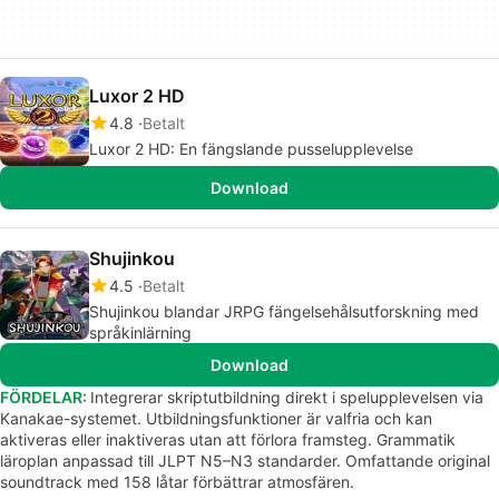
Luxor 2 HD
4.8
Betalt
Luxor 2 HD: En fängslande pusselupplevelse
Download
Shujinkou
4.5
Betalt
Shujinkou blandar JRPG fängelsehålsutforskning med
språkinlärning
Download
FÖRDELAR:
Integrerar skriptutbildning direkt i spelupplevelsen via
Kanakae-systemet. Utbildningsfunktioner är valfria och kan
aktiveras eller inaktiveras utan att förlora framsteg. Grammatik
läroplan anpassad till JLPT N5–N3 standarder. Omfattande original
soundtrack med 158 låtar förbättrar atmosfären.