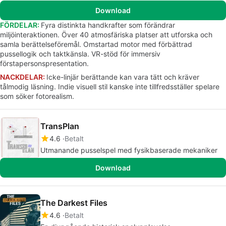
Download
FÖRDELAR:
Fyra distinkta handkrafter som förändrar
miljöinteraktionen. Över 40 atmosfäriska platser att utforska och
samla berättelseföremål. Omstartad motor med förbättrad
pussellogik och taktkänsla. VR-stöd för immersiv
förstapersonspresentation.
NACKDELAR:
Icke-linjär berättande kan vara tätt och kräver
tålmodig läsning. Indie visuell stil kanske inte tillfredsställer spelare
som söker fotorealism.
TransPlan
4.6
Betalt
Utmanande pusselspel med fysikbaserade mekaniker
Download
The Darkest Files
4.6
Betalt