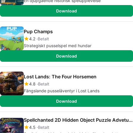
En djupgående historisk spelupplevelse
Download
Pup Champs
4.2
Betalt
Strategiskt pusselspel med hundar
Download
Lost Lands: The Four Horsemen
4.8
Betalt
Fängslande pusseläventyr i Lost Lands
Download
Spellchanted 2D Hidden Object Puzzle Adveture Tile-Matching
4.5
Betalt