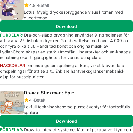
4.8
Betalt
Lotus: Mysig dryckesbryggande visuell roman med
queerteman
Download
FÖRDELAR:
Dra-och-släpp bryggning använder 9 ingredienser för
att skapa 27 distinkta drycker. Grenberättelse med över 4 000 ord
och fyra olika slut. Handritad konst och originalmusik av
LydianChord skapar en stark atmosfär. Undertexter och en-knapps
inmatning ökar tillgängligheten för varierade spelare.
NACKDELAR:
En enda genomspelning är kort, vilket kräver flera
omspelningar för att se allt.. Enklare hantverksgränser mekanisk
djup för pusselpurister.
Draw a Stickman: Epic
4
Betalt
Lekfull teckningsbaserad pusseläventyr för fantasifulla
spelare
Download
FÖRDELAR:
Draw-to-interact-systemet låter dig skapa verktyg och