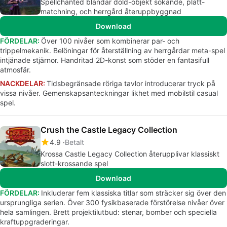
Spellchanted blandar dold-objekt sökande, platt-
matchning, och herrgård återuppbyggnad
Download
FÖRDELAR:
Över 100 nivåer som kombinerar par- och
trippelmekanik. Belöningar för återställning av herrgårdar meta-spel
intjänade stjärnor. Handritad 2D-konst som stöder en fantasifull
atmosfär.
NACKDELAR:
Tidsbegränsade röriga tavlor introducerar tryck på
vissa nivåer. Gemenskapsanteckningar likhet med mobilstil casual
spel.
Crush the Castle Legacy Collection
4.9
Betalt
Krossa Castle Legacy Collection återupplivar klassiskt
slott-krossande spel
Download
FÖRDELAR:
Inkluderar fem klassiska titlar som sträcker sig över den
ursprungliga serien. Över 300 fysikbaserade förstörelse nivåer över
hela samlingen. Brett projektilutbud: stenar, bomber och speciella
kraftuppgraderingar.