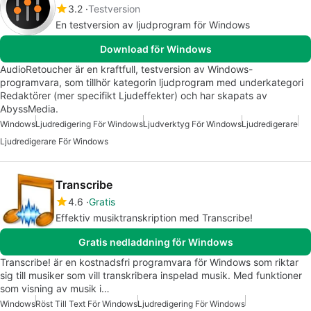
3.2
Testversion
En testversion av ljudprogram för Windows
Download för Windows
AudioRetoucher är en kraftfull, testversion av Windows-
programvara, som tillhör kategorin ljudprogram med underkategori
Redaktörer (mer specifikt Ljudeffekter) och har skapats av
AbyssMedia.
Windows
Ljudredigering För Windows
Ljudverktyg För Windows
Ljudredigerare
Ljudredigerare För Windows
Transcribe
4.6
Gratis
Effektiv musiktranskription med Transcribe!
Gratis nedladdning för Windows
Transcribe! är en kostnadsfri programvara för Windows som riktar
sig till musiker som vill transkribera inspelad musik. Med funktioner
som visning av musik i…
Windows
Röst Till Text För Windows
Ljudredigering För Windows