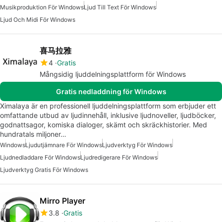
Musikproduktion För Windows
Ljud Till Text För Windows
Ljud Och Midi För Windows
喜马拉雅
4
Gratis
Mångsidig ljuddelningsplattform för Windows
Gratis nedladdning för Windows
Ximalaya är en professionell ljuddelningsplattform som erbjuder ett
omfattande utbud av ljudinnehåll, inklusive ljudnoveller, ljudböcker,
godnattsagor, komiska dialoger, skämt och skräckhistorier. Med
hundratals miljoner…
Windows
Ljudutjämnare För Windows
Ljudverktyg För Windows
Ljudnedladdare För Windows
Ljudredigerare För Windows
Ljudverktyg Gratis För Windows
Mirro Player
3.8
Gratis