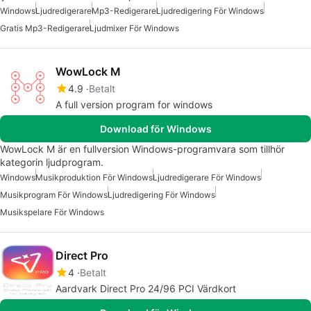
Windows
Ljudredigerare
Mp3-Redigerare
Ljudredigering För Windows
Gratis Mp3-Redigerare
Ljudmixer För Windows
WowLock M
4.9
Betalt
A full version program for windows
Download för Windows
WowLock M är en fullversion Windows-programvara som tillhör
kategorin ljudprogram.
Windows
Musikproduktion För Windows
Ljudredigerare För Windows
Musikprogram För Windows
Ljudredigering För Windows
Musikspelare För Windows
Direct­ Pro
4
Betalt
Aardvark Direct Pro 24/96 PCI Värdkort