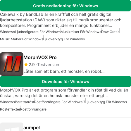
Gratis nedladdning för Windows
Cakewalk by BandLab är en kraftfull och helt gratis digital
ljudarbetsstation (DAW) som riktar sig till musikproducenter och
kompositörer. Programmet erbjuder en mängd funktioner…
Windows
Ljudredigerare För Windows
Musikmixer För Windows
Daw Gratis
Music Maker För Windows
Ljudverktyg För Windows
MorphVOX Pro
2.9
Testversion
Låter som ett barn, ett monster, en robot…
Download för Windows
MorphVOX Pro är ett program som förvandlar din röst till vad du än
önskar, vare sig det är en hemsk monster eller ett ungt…
Windows
Berättarröst
Röstförvrängare För Windows 7
Ljudverktyg För Windows
Rösteffekter
Röstförvrängare
aumpel