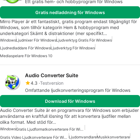
Ett gratis hem- och hobbyprogram för Windows
Gratis nedladdning för Windows
Mirro Player är ett fantastiskt, gratis program endast tillgängligt för
Windows, som tillhör kategorin Hem & hobbyprogram med
underkategori Skämt & distraktioner (mer specifikt…
Windows
Ljudmixer För Windows
Ljudverktyg Gratis För Windows
Ljudnedladdare För Windows
Ljudverktyg För Windows
Mediaspelare För Windows 10
Audio Converter Suite
4.3
Testversion
Omfattande ljudkonverteringsprogram för Windows
Download för Windows
Audio Converter Suite är en programvara för Windows som erbjuder
användarna en kraftfull lösning för att konvertera ljudfiler mellan
olika format. Med stöd för…
Windows
Gratis Ljudformatkonverterare För Windows
Ljudomvandlare
Musikkonverterare
Gratis Video Ljudkonverterare För Windows