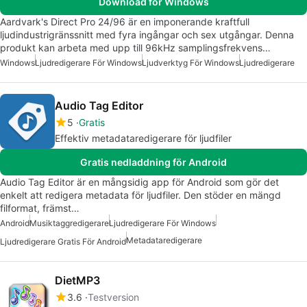
Download för Windows
Aardvark's Direct Pro 24/96 är en imponerande kraftfull
ljudindustrigränssnitt med fyra ingångar och sex utgångar. Denna
produkt kan arbeta med upp till 96kHz samplingsfrekvens…
Windows
Ljudredigerare För Windows
Ljudverktyg För Windows
Ljudredigerare
Audio Tag Editor
5
Gratis
Effektiv metadataredigerare för ljudfiler
Gratis nedladdning för Android
Audio Tag Editor är en mångsidig app för Android som gör det
enkelt att redigera metadata för ljudfiler. Den stöder en mängd
filformat, främst…
Android
Musiktaggredigerare
Ljudredigerare För Windows
Metadataredigerare
Ljudredigerare Gratis För Android
DietMP3
3.6
Testversion