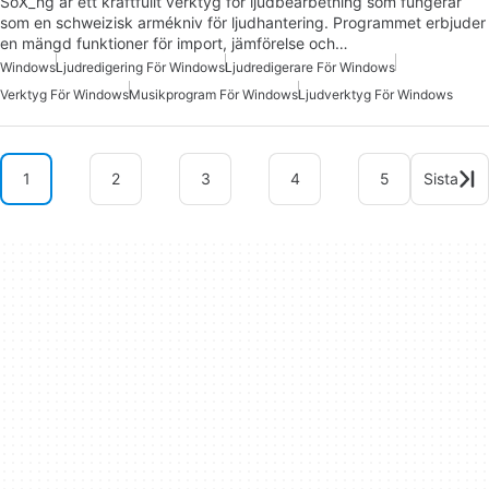
SoX_ng är ett kraftfullt verktyg för ljudbearbetning som fungerar
som en schweizisk armékniv för ljudhantering. Programmet erbjuder
en mängd funktioner för import, jämförelse och…
Windows
Ljudredigering För Windows
Ljudredigerare För Windows
Verktyg För Windows
Musikprogram För Windows
Ljudverktyg För Windows
1
2
3
4
5
Sista