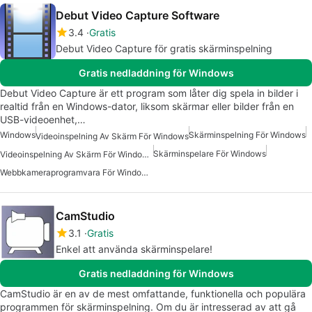
Debut Video Capture Software
3.4
Gratis
Debut Video Capture för gratis skärminspelning
Gratis nedladdning för Windows
Debut Video Capture är ett program som låter dig spela in bilder i
realtid från en Windows-dator, liksom skärmar eller bilder från en
USB-videoenhet,…
Windows
Skärminspelning För Windows
Videoinspelning Av Skärm För Windows
Skärminspelare För Windows
Videoinspelning Av Skärm För Windows Gratis
Webbkameraprogramvara För Windows 7
CamStudio
3.1
Gratis
Enkel att använda skärminspelare!
Gratis nedladdning för Windows
CamStudio är en av de mest omfattande, funktionella och populära
programmen för skärminspelning. Om du är intresserad av att gå