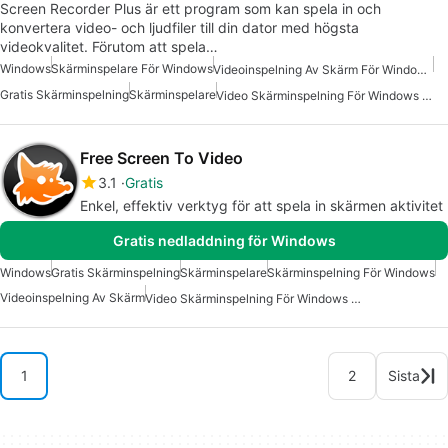
Screen Recorder Plus är ett program som kan spela in och
konvertera video- och ljudfiler till din dator med högsta
videokvalitet. Förutom att spela…
Windows
Skärminspelare För Windows
Videoinspelning Av Skärm För Windows Gratis
Gratis Skärminspelning
Skärminspelare
Video Skärminspelning För Windows Gratis
Free Screen To Video
3.1
Gratis
Enkel, effektiv verktyg för att spela in skärmen aktivitet
Gratis nedladdning för Windows
Windows
Gratis Skärminspelning
Skärminspelare
Skärminspelning För Windows
Videoinspelning Av Skärm
Video Skärminspelning För Windows Gratis
1
2
Sista