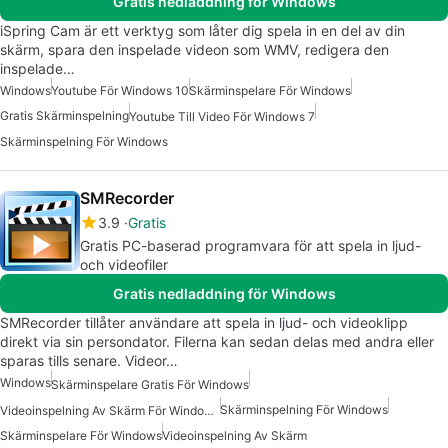
Gratis nedladdning för Windows
iSpring Cam är ett verktyg som låter dig spela in en del av din
skärm, spara den inspelade videon som WMV, redigera den
inspelade…
Windows
Youtube För Windows 10
Skärminspelare För Windows
Gratis Skärminspelning
Youtube Till Video För Windows 7
Skärminspelning För Windows
SMRecorder
3.9
Gratis
Gratis PC-baserad programvara för att spela in ljud-
och videofiler
Gratis nedladdning för Windows
SMRecorder tillåter användare att spela in ljud- och videoklipp
direkt via sin persondator. Filerna kan sedan delas med andra eller
sparas tills senare. Videor…
Windows
Skärminspelare Gratis För Windows
Skärminspelning För Windows
Videoinspelning Av Skärm För Windows Gratis
Skärminspelare För Windows
Videoinspelning Av Skärm