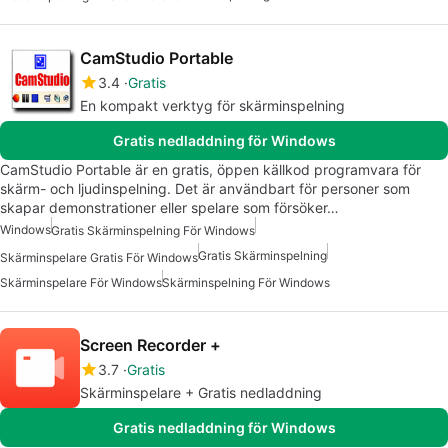
CamStudio Portable
3.4
Gratis
En kompakt verktyg för skärminspelning
Gratis nedladdning för Windows
CamStudio Portable är en gratis, öppen källkod programvara för
skärm- och ljudinspelning. Det är användbart för personer som
skapar demonstrationer eller spelare som försöker…
Windows
Gratis Skärminspelning För Windows
Gratis Skärminspelning
Skärminspelare Gratis För Windows
Skärminspelare För Windows
Skärminspelning För Windows
Screen Recorder +
3.7
Gratis
Skärminspelare + Gratis nedladdning
Gratis nedladdning för Windows