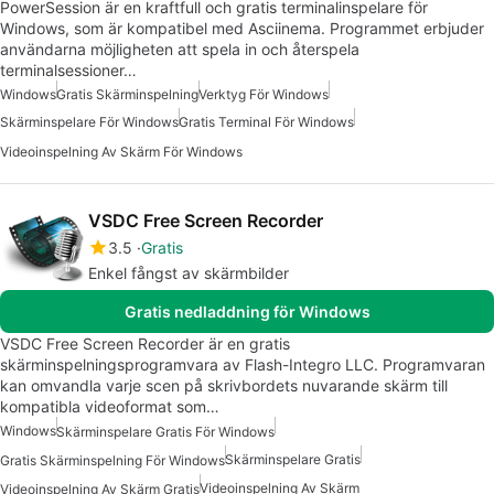
PowerSession är en kraftfull och gratis terminalinspelare för
Windows, som är kompatibel med Asciinema. Programmet erbjuder
användarna möjligheten att spela in och återspela
terminalsessioner…
Windows
Gratis Skärminspelning
Verktyg För Windows
Skärminspelare För Windows
Gratis Terminal För Windows
Videoinspelning Av Skärm För Windows
VSDC Free Screen Recorder
3.5
Gratis
Enkel fångst av skärmbilder
Gratis nedladdning för Windows
VSDC Free Screen Recorder är en gratis
skärminspelningsprogramvara av Flash-Integro LLC. Programvaran
kan omvandla varje scen på skrivbordets nuvarande skärm till
kompatibla videoformat som…
Windows
Skärminspelare Gratis För Windows
Skärminspelare Gratis
Gratis Skärminspelning För Windows
Videoinspelning Av Skärm
Videoinspelning Av Skärm Gratis