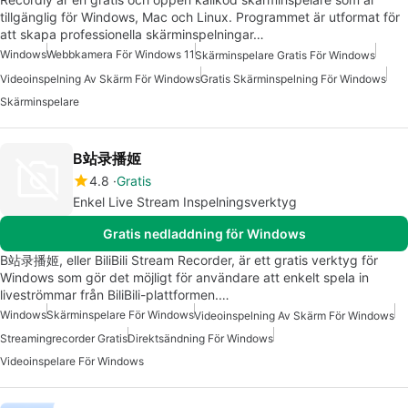
tillgänglig för Windows, Mac och Linux. Programmet är utformat för
att skapa professionella skärminspelningar…
Windows
Webbkamera För Windows 11
Skärminspelare Gratis För Windows
Videoinspelning Av Skärm För Windows
Gratis Skärminspelning För Windows
Skärminspelare
B站录播姬
4.8
Gratis
Enkel Live Stream Inspelningsverktyg
Gratis nedladdning för Windows
B站录播姬, eller BiliBili Stream Recorder, är ett gratis verktyg för
Windows som gör det möjligt för användare att enkelt spela in
liveströmmar från BiliBili-plattformen.…
Windows
Skärminspelare För Windows
Videoinspelning Av Skärm För Windows
Streamingrecorder Gratis
Direktsändning För Windows
Videoinspelare För Windows