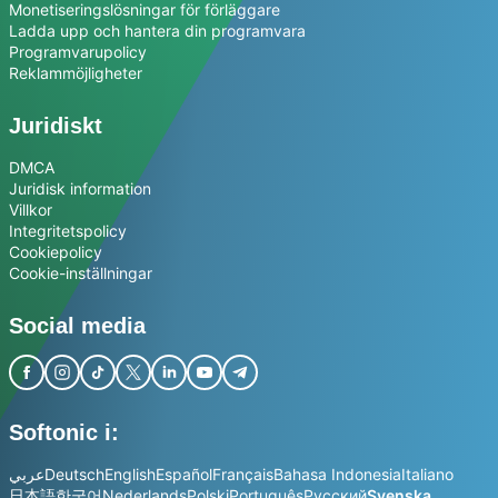
Monetiseringslösningar för förläggare
Ladda upp och hantera din programvara
Programvarupolicy
Reklammöjligheter
Juridiskt
DMCA
Juridisk information
Villkor
Integritetspolicy
Cookiepolicy
Cookie-inställningar
Social media
Softonic i:
عربي
Deutsch
English
Español
Français
Bahasa Indonesia
Italiano
日本語
한국어
Nederlands
Polski
Português
Русский
Svenska