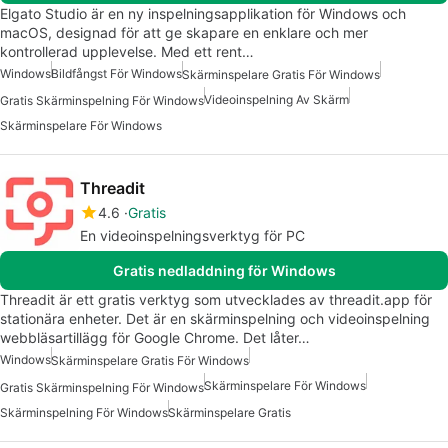
Elgato Studio är en ny inspelningsapplikation för Windows och
macOS, designad för att ge skapare en enklare och mer
kontrollerad upplevelse. Med ett rent…
Windows
Bildfångst För Windows
Skärminspelare Gratis För Windows
Videoinspelning Av Skärm
Gratis Skärminspelning För Windows
Skärminspelare För Windows
Threadit
4.6
Gratis
En videoinspelningsverktyg för PC
Gratis nedladdning för Windows
Threadit är ett gratis verktyg som utvecklades av threadit.app för
stationära enheter. Det är en skärminspelning och videoinspelning
webbläsartillägg för Google Chrome. Det låter…
Windows
Skärminspelare Gratis För Windows
Skärminspelare För Windows
Gratis Skärminspelning För Windows
Skärminspelning För Windows
Skärminspelare Gratis