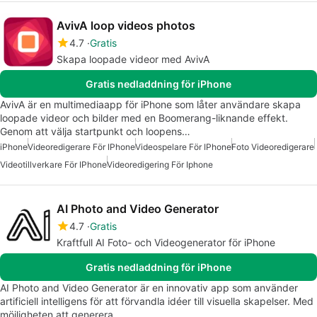
AvivA loop videos photos
4.7
Gratis
Skapa loopade videor med AvivA
Gratis nedladdning för iPhone
AvivA är en multimediaapp för iPhone som låter användare skapa
loopade videor och bilder med en Boomerang-liknande effekt.
Genom att välja startpunkt och loopens…
iPhone
Videoredigerare För IPhone
Videospelare För IPhone
Foto Videoredigerare
Videotillverkare För IPhone
Videoredigering För Iphone
AI Photo and Video Generator
4.7
Gratis
Kraftfull AI Foto- och Videogenerator för iPhone
Gratis nedladdning för iPhone
AI Photo and Video Generator är en innovativ app som använder
artificiell intelligens för att förvandla idéer till visuella skapelser. Med
möjligheten att generera…