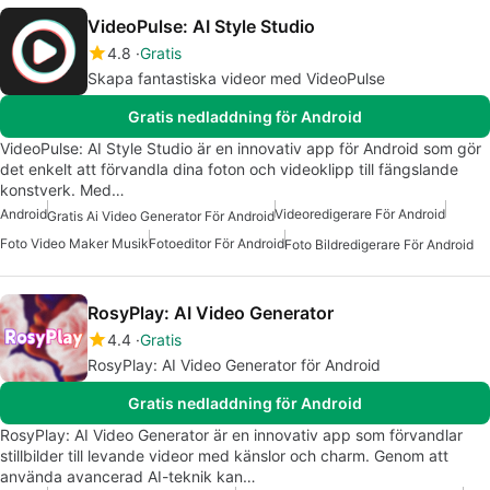
VideoPulse: AI Style Studio
4.8
Gratis
Skapa fantastiska videor med VideoPulse
Gratis nedladdning för Android
VideoPulse: AI Style Studio är en innovativ app för Android som gör
det enkelt att förvandla dina foton och videoklipp till fängslande
konstverk. Med…
Android
Videoredigerare För Android
Gratis Ai Video Generator För Android
Foto Video Maker Musik
Fotoeditor För Android
Foto Bildredigerare För Android
RosyPlay: AI Video Generator
4.4
Gratis
RosyPlay: AI Video Generator för Android
Gratis nedladdning för Android
RosyPlay: AI Video Generator är en innovativ app som förvandlar
stillbilder till levande videor med känslor och charm. Genom att
använda avancerad AI-teknik kan…