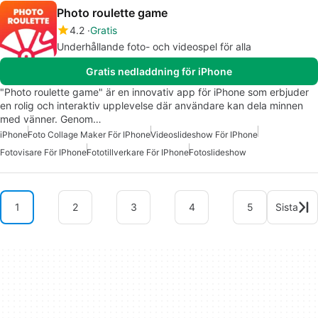
Photo roulette game
4.2
Gratis
Underhållande foto- och videospel för alla
Gratis nedladdning för iPhone
"Photo roulette game" är en innovativ app för iPhone som erbjuder
en rolig och interaktiv upplevelse där användare kan dela minnen
med vänner. Genom…
iPhone
Foto Collage Maker För IPhone
Videoslideshow För IPhone
Fotovisare För IPhone
Fototillverkare För IPhone
Fotoslideshow
1
2
3
4
5
Sista