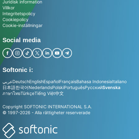
Juridisk information
Villkor
Integritetspolicy
Cookiepolicy
Cookie-inställningar
Social media
Softonic i:
عربي
Deutsch
English
Español
Français
Bahasa Indonesia
Italiano
日本語
한국어
Nederlands
Polski
Português
Русский
Svenska
ภาษาไทย
Türkçe
Tiếng Việt
中文
Copyright SOFTONIC INTERNATIONAL S.A.
© 1997-2026 - Alla rättigheter reserverade