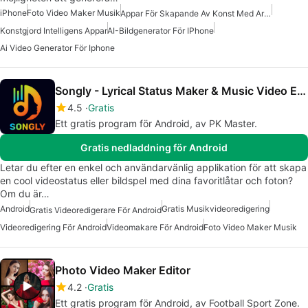
iPhone
Foto Video Maker Musik
Appar För Skapande Av Konst Med Artificiell Intelligens
Konstgjord Intelligens Appar
AI-Bildgenerator För IPhone
Ai Video Generator För Iphone
Songly - Lyrical Status Maker & Music Video Editor
4.5
Gratis
Ett gratis program för Android, av PK Master.
Gratis nedladdning för Android
Letar du efter en enkel och användarvänlig applikation för att skapa
en cool videostatus eller bildspel med dina favoritlåtar och foton?
Om du är…
Android
Gratis Musikvideoredigering
Gratis Videoredigerare För Android
Videoredigering För Android
Videomakare För Android
Foto Video Maker Musik
Photo Video Maker Editor
4.2
Gratis
Ett gratis program för Android, av Football Sport Zone.