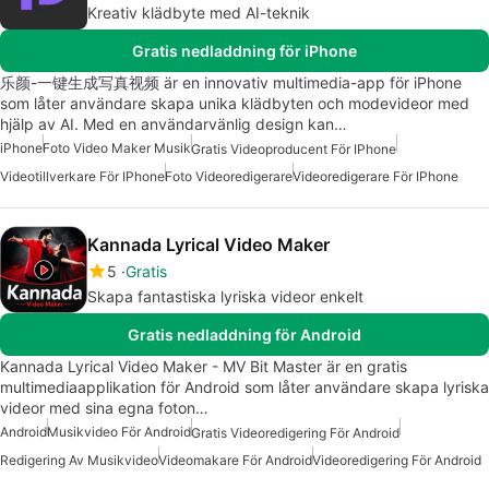
Kreativ klädbyte med AI-teknik
Gratis nedladdning för iPhone
乐颜-一键生成写真视频 är en innovativ multimedia-app för iPhone
som låter användare skapa unika klädbyten och modevideor med
hjälp av AI. Med en användarvänlig design kan…
iPhone
Foto Video Maker Musik
Gratis Videoproducent För IPhone
Videotillverkare För IPhone
Foto Videoredigerare
Videoredigerare För IPhone
Kannada Lyrical Video Maker
5
Gratis
Skapa fantastiska lyriska videor enkelt
Gratis nedladdning för Android
Kannada Lyrical Video Maker - MV Bit Master är en gratis
multimediaapplikation för Android som låter användare skapa lyriska
videor med sina egna foton…
Android
Musikvideo För Android
Gratis Videoredigering För Android
Redigering Av Musikvideo
Videomakare För Android
Videoredigering För Android