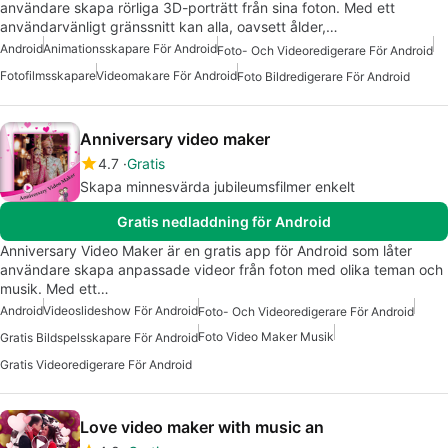
användare skapa rörliga 3D-porträtt från sina foton. Med ett
användarvänligt gränssnitt kan alla, oavsett ålder,…
Android
Animationsskapare För Android
Foto- Och Videoredigerare För Android
Fotofilmsskapare
Videomakare För Android
Foto Bildredigerare För Android
Anniversary video maker
4.7
Gratis
Skapa minnesvärda jubileumsfilmer enkelt
Gratis nedladdning för Android
Anniversary Video Maker är en gratis app för Android som låter
användare skapa anpassade videor från foton med olika teman och
musik. Med ett…
Android
Videoslideshow För Android
Foto- Och Videoredigerare För Android
Foto Video Maker Musik
Gratis Bildspelsskapare För Android
Gratis Videoredigerare För Android
Love video maker with music an