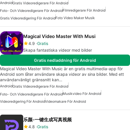
Android
Gratis Videoredigerare För Android
Filmredigerare För Android
Foto- Och Videoredigerare För Android
Foto Video Maker Musik
Gratis Videoredigering För Android
Magical Video Master With Musi
4.9
Gratis
Skapa fantastiska videor med bilder
Gratis nedladdning för Android
Magical Video Master With Music är en gratis multimedia-app för
Android som låter användare skapa videor av sina bilder. Med ett
användarvänligt gränssnitt kan…
Android
Gratis Videoredigerare För Android
Musikvideo För Android
Foto- Och Videoredigerare För Android
Videoredigering För Android
Videomakare För Android
乐颜-一键生成写真视频
4.8
Gratis