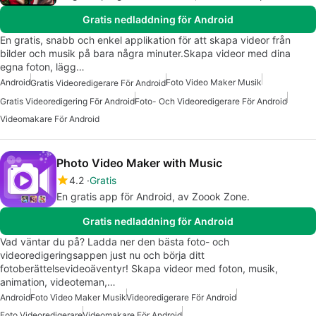
Gratis nedladdning för Android
En gratis, snabb och enkel applikation för att skapa videor från
bilder och musik på bara några minuter.Skapa videor med dina
egna foton, lägg…
Android
Foto Video Maker Musik
Gratis Videoredigerare För Android
Gratis Videoredigering För Android
Foto- Och Videoredigerare För Android
Videomakare För Android
Photo Video Maker with Music
4.2
Gratis
En gratis app för Android, av Zoook Zone.
Gratis nedladdning för Android
Vad väntar du på? Ladda ner den bästa foto- och
videoredigeringsappen just nu och börja ditt
fotoberättelsevideoäventyr! Skapa videor med foton, musik,
animation, videoteman,…
Android
Foto Video Maker Musik
Videoredigerare För Android
Foto Videoredigerare
Videomakare För Android